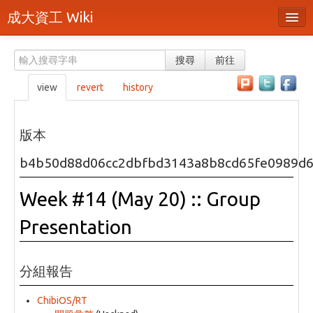
成大資工 Wiki
所有頁面
搜尋
前往
分類
view
revert
history
隨機頁面
最近活動
版本
上傳檔案
b4b50d88d06cc2dbfbd3143a8b8cd65fe0989d
本頁面
Week #14 (May 20) :: Group
頁面原始檔
Presentation
可列印版本
刪除本頁
分組報告
登入 / 註冊帳號
ChibiOS/RT