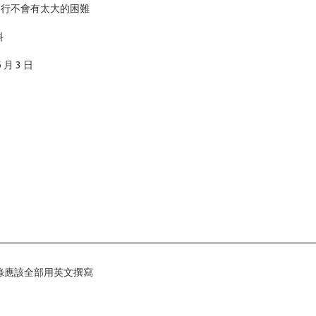
程進行不會有太大的困難
料
 3 日
改紀錄應該全部用英文撰寫