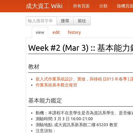
成大資工 Wiki
所有頁面
分類
隨機頁
搜尋
前往
view
edit
history
Week #2 (Mar 3) :: 基本能
教材
嵌入式作業系統設計、實做，與移植 (2015 年春季 )
作業系統基本觀念複習
基本能力鑑定
動機：本課程不在意學生是否為資訊系學生、是否修
測驗時間: 3 月 3 日 16:00-21:00
測驗地點: 成大資訊系新系館二樓 65203 教室
注意須知：