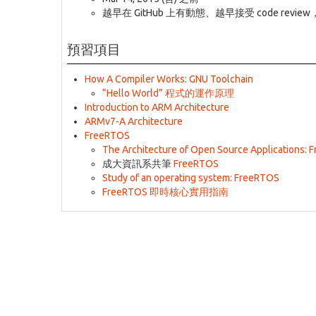
越早在 GitHub 上有動態、越早接受 code revi
預習項目
How A Compiler Works: GNU Toolchain
“Hello World” 程式的運作原理
Introduction to ARM Architecture
ARMv7-A Architecture
FreeRTOS
The Architecture of Open Source Applications:
成大資訊系共筆
FreeRTOS
Study of an operating system: FreeRTOS
FreeRTOS 即時核心實用指南