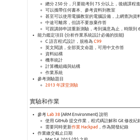
總分 250 分，只要能考到 75 分以上，後續課
可以攜帶任何書本、參考資料到教室
甚至可以使用電腦教室的電腦設備，上網查詢資
中途可離席，但請不要放棄作答
可跟講師申請重新測驗，考到滿意為止，時限到 6 月
能力鑑定項目 (分析作業系統設計必備的技能)
C 語言程式設計，規格為
C99
英文閱讀，全部英文命題，可用中文作答
資料結構
機率統計
計算機組織與結構
作業系統
參考測驗題目
2013 年課堂測驗
實驗和作業
參考
Lab 38
(ARM Environment) 說明
使用 GitHub 提交作業，程式碼註解和 Git 修
需要同時更新
作業 Hackpad
，作為開發紀錄
作業繳交截止日期
Mar 14, 2015 (含) 之前