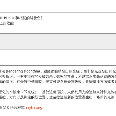
U/Linux 和相關的開發套件
器上的效能
描繪演算法 (rendering algorithm)，跟蹤從眼睛發出的光線，而非
射與折射，可有更準確的模擬效果，效率非常高，所以當追求高品質的效
播的情況。在介質中傳播時，光束可能會被介質吸收，改變傳播方向或者
想化的窄波束（即光線），基於這種假設，人們利用光線追跡來計算光線
距離，方向以及到達的新位置，然後從這個新的位置產生出一條新的光線
蹤 C 語言程式:
raytracing