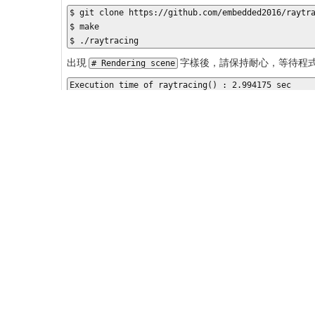
$ git clone https://github.com/embedded2016/raytra
$ make

$ ./raytracing
出現
字樣後，請保持耐心，等待程
# Rendering scene
Execution time of raytracing() : 2.994175 sec
raytracing
程式執行完畢，將輸出名為
的檔
out.ppm