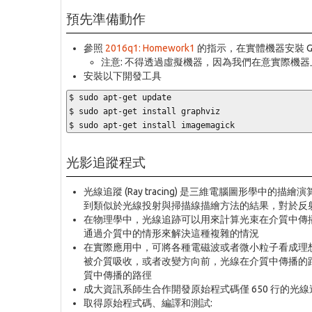
預先準備動作
參照
2016q1: Homework1
的指示，在實體機器安裝 GN
注意: 不得透過虛擬機器，因為我們在意實際機
安裝以下開發工具
$ sudo apt-get update

$ sudo apt-get install graphviz

$ sudo apt-get install imagemagick
光影追蹤程式
光線追蹤 (Ray tracing) 是三維電腦圖形學中的
到類似於光線投射與掃描線描繪方法的結果，對於反
在物理學中，光線追跡可以用來計算光束在介質中傳
通過介質中的情形來解決這種複雜的情況
在實際應用中，可將各種電磁波或者微小粒子看成理
被介質吸收，或者改變方向前，光線在介質中傳播的
質中傳播的路徑
成大資訊系師生合作開發原始程式碼僅 650 行的光線追
取得原始程式碼、編譯和測試: