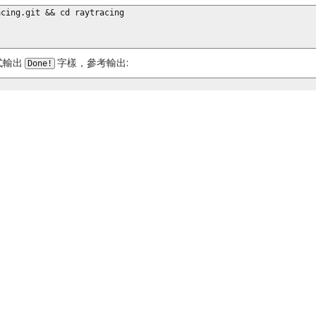
cing.git && cd raytracing

式輸出
字樣，參考輸出:
Done!
案，可透過
或在圖形界面點擊開啟。參考輸出:
eog