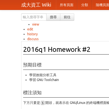
成大資工 Wiki
所有頁面
分類
隨機頁
搜尋
前往
view
edit
history
discuss
2016q1 Homework #2
預期目標
學習效能分析工具
學習 GNU Toolchain
標注須知
下方只要是
開頭，就表示在 GNU/Linux 的終端機
$