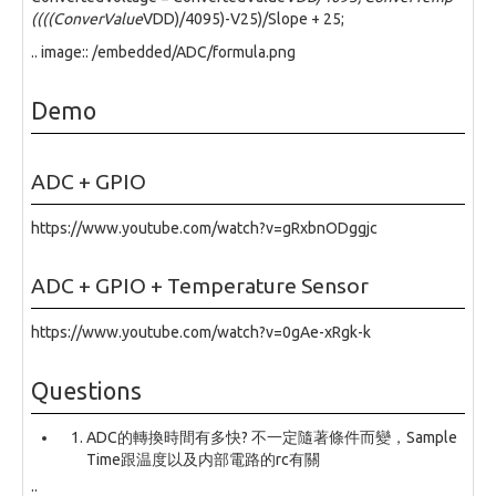
((((ConverValue
VDD)/4095)-V25)/Slope + 25;
.. image:: /embedded/ADC/formula.png
Demo
ADC + GPIO
https://www.youtube.com/watch?v=gRxbnODggjc
ADC + GPIO + Temperature Sensor
https://www.youtube.com/watch?v=0gAe-xRgk-k
Questions
ADC的轉換時間有多快? 不一定隨著條件而變，Sample
Time跟温度以及内部電路的rc有關
::