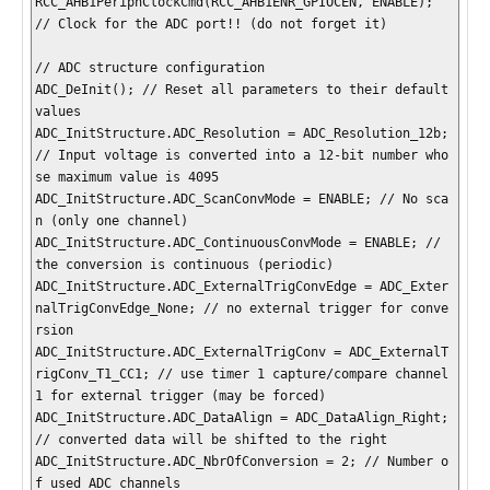
RCC_AHB1PeriphClockCmd(RCC_AHB1ENR_GPIOCEN, ENABLE); 
// Clock for the ADC port!! (do not forget it)

// ADC structure configuration

ADC_DeInit(); // Reset all parameters to their default 
values

ADC_InitStructure.ADC_Resolution = ADC_Resolution_12b; 
// Input voltage is converted into a 12-bit number who
se maximum value is 4095

ADC_InitStructure.ADC_ScanConvMode = ENABLE; // No sca
n (only one channel)

ADC_InitStructure.ADC_ContinuousConvMode = ENABLE; // 
the conversion is continuous (periodic)

ADC_InitStructure.ADC_ExternalTrigConvEdge = ADC_Exter
nalTrigConvEdge_None; // no external trigger for conve
rsion

ADC_InitStructure.ADC_ExternalTrigConv = ADC_ExternalT
rigConv_T1_CC1; // use timer 1 capture/compare channel 
1 for external trigger (may be forced)

ADC_InitStructure.ADC_DataAlign = ADC_DataAlign_Right; 
// converted data will be shifted to the right

ADC_InitStructure.ADC_NbrOfConversion = 2; // Number o
f used ADC channels
