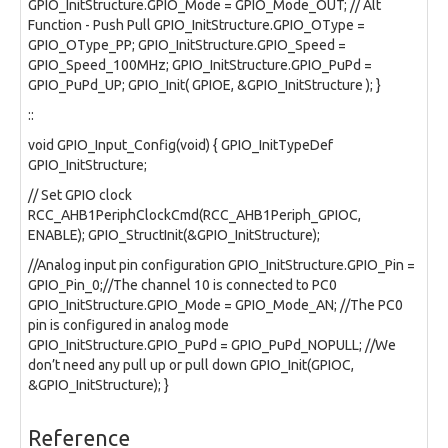
GPIO_InitStructure.GPIO_Mode = GPIO_Mode_OUT; // Alt
Function - Push Pull GPIO_InitStructure.GPIO_OType =
GPIO_OType_PP; GPIO_InitStructure.GPIO_Speed =
GPIO_Speed_100MHz; GPIO_InitStructure.GPIO_PuPd =
GPIO_PuPd_UP; GPIO_Init( GPIOE, &GPIO_InitStructure ); }
::
void GPIO_Input_Config(void) { GPIO_InitTypeDef
GPIO_InitStructure;
// Set GPIO clock
RCC_AHB1PeriphClockCmd(RCC_AHB1Periph_GPIOC,
ENABLE); GPIO_StructInit(&GPIO_InitStructure);
//Analog input pin configuration GPIO_InitStructure.GPIO_Pin =
GPIO_Pin_0;//The channel 10 is connected to PC0
GPIO_InitStructure.GPIO_Mode = GPIO_Mode_AN; //The PC0
pin is configured in analog mode
GPIO_InitStructure.GPIO_PuPd = GPIO_PuPd_NOPULL; //We
don’t need any pull up or pull down GPIO_Init(GPIOC,
&GPIO_InitStructure); }
Reference