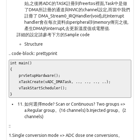
始,之後將ADC的TASK註冊到freertos裡面,Task中是做
了DMA所註冊的通道與NVIC的channel設定,而當中我們
註冊了 DMA_Stream0_IRQHandler(void),此Interrupt
handler會在每次資料由peripheral到memory傳完之後,
產生DMA的interrupt,去更新溫度值或電壓值.
詳細的設定請參考下方的Sample code
Structure
.. code-block:: prettyprint
int main()

{

    prvSetupHardware();

    xTaskCreate(vADC_DMATask, .., .., .., ..);

    vTaskStartScheduler();

}
如何選擇mode? Scan or Continuous? Two groups =>
a.Regular group。(16 channels) b.Injected group。(2
channels)
::
1.Single conversion mode => ADC dose one conversions。