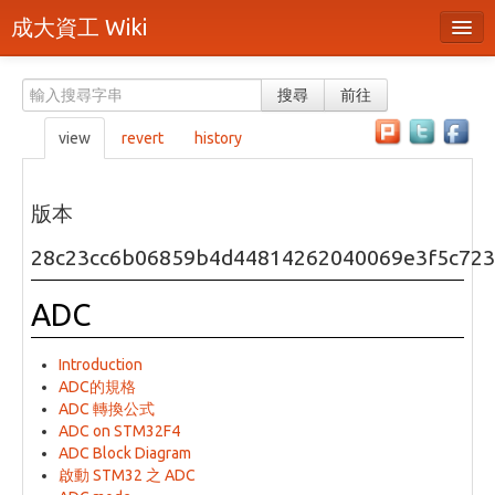
成大資工 Wiki
所有頁面
搜尋
前往
分類
view
revert
history
隨機頁面
最近活動
版本
上傳檔案
28c23cc6b06859b4d44814262040069e3f5c723
本頁面
ADC
頁面原始檔
Introduction
可列印版本
ADC的規格
ADC 轉換公式
刪除本頁
ADC on STM32F4
ADC Block Diagram
啟動 STM32 之 ADC
登入 / 註冊帳號