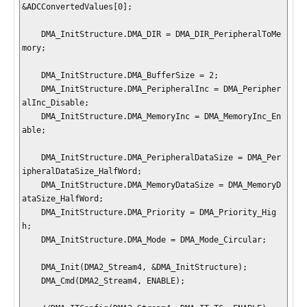
&ADCConvertedValues[0];

    DMA_InitStructure.DMA_DIR = DMA_DIR_PeripheralToMe
mory;

    DMA_InitStructure.DMA_BufferSize = 2;

    DMA_InitStructure.DMA_PeripheralInc = DMA_Peripher
alInc_Disable;

    DMA_InitStructure.DMA_MemoryInc = DMA_MemoryInc_En
able;

    DMA_InitStructure.DMA_PeripheralDataSize = DMA_Per
ipheralDataSize_HalfWord;

    DMA_InitStructure.DMA_MemoryDataSize = DMA_MemoryD
ataSize_HalfWord;

    DMA_InitStructure.DMA_Priority = DMA_Priority_Hig
h;

    DMA_InitStructure.DMA_Mode = DMA_Mode_Circular;

    DMA_Init(DMA2_Stream4, &DMA_InitStructure);

    DMA_Cmd(DMA2_Stream4, ENABLE);
