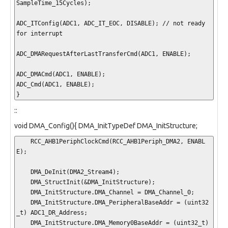
SampleTime_15Cycles);

ADC_ITConfig(ADC1, ADC_IT_EOC, DISABLE); // not ready 
for interrupt

ADC_DMARequestAfterLastTransferCmd(ADC1, ENABLE);

ADC_DMACmd(ADC1, ENABLE);

ADC_Cmd(ADC1, ENABLE);

}
::
void DMA_Config(){ DMA_InitTypeDef DMA_InitStructure;
    RCC_AHB1PeriphClockCmd(RCC_AHB1Periph_DMA2, ENABL
E);

    DMA_DeInit(DMA2_Stream4);

    DMA_StructInit(&DMA_InitStructure);

    DMA_InitStructure.DMA_Channel = DMA_Channel_0;

    DMA_InitStructure.DMA_PeripheralBaseAddr = (uint32
_t) ADC1_DR_Address;

    DMA_InitStructure.DMA_Memory0BaseAddr = (uint32_t) 