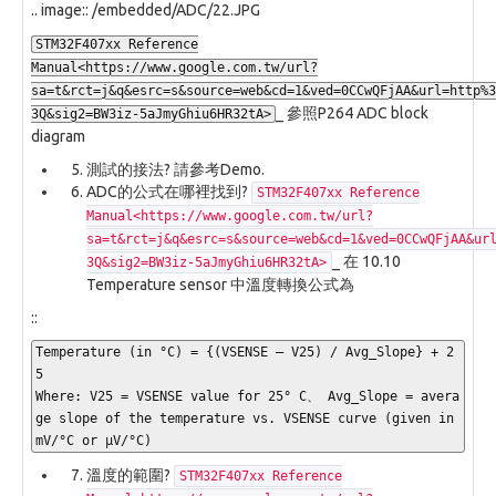
.. image:: /embedded/ADC/22.JPG
STM32F407xx Reference
Manual<https://www.google.com.tw/url?
sa=t&rct=j&q&esrc=s&source=web&cd=1&ved=0CCwQFjAA&url=http%3
_ 參照P264 ADC block
3Q&sig2=BW3iz-5aJmyGhiu6HR32tA>
diagram
測試的接法? 請參考Demo.
ADC的公式在哪裡找到?
STM32F407xx Reference
Manual<https://www.google.com.tw/url?
sa=t&rct=j&q&esrc=s&source=web&cd=1&ved=0CCwQFjAA&ur
_ 在 10.10
3Q&sig2=BW3iz-5aJmyGhiu6HR32tA>
Temperature sensor 中溫度轉換公式為
::
Temperature (in °C) = {(VSENSE – V25) / Avg_Slope} + 2
5

Where: V25 = VSENSE value for 25° C、 Avg_Slope = avera
ge slope of the temperature vs. VSENSE curve (given in 
mV/°C or μV/°C)
溫度的範圍?
STM32F407xx Reference