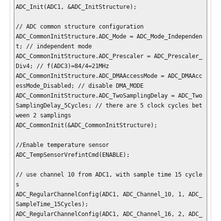
ADC_Init(ADC1, &ADC_InitStructure);      

// ADC common structure configuration

ADC_CommonInitStructure.ADC_Mode = ADC_Mode_Independen
t; // independent mode

ADC_CommonInitStructure.ADC_Prescaler = ADC_Prescaler_
Div4; // f(ADC3)=84/4=21MHz

ADC_CommonInitStructure.ADC_DMAAccessMode = ADC_DMAAcc
essMode_Disabled; // disable DMA_MODE

ADC_CommonInitStructure.ADC_TwoSamplingDelay = ADC_Two
SamplingDelay_5Cycles; // there are 5 clock cycles bet
ween 2 samplings

ADC_CommonInit(&ADC_CommonInitStructure);

//Enable temperature sensor

ADC_TempSensorVrefintCmd(ENABLE);

// use channel 10 from ADC1, with sample time 15 cycle
s

ADC_RegularChannelConfig(ADC1, ADC_Channel_10, 1, ADC_
SampleTime_15Cycles);

ADC_RegularChannelConfig(ADC1, ADC_Channel_16, 2, ADC_