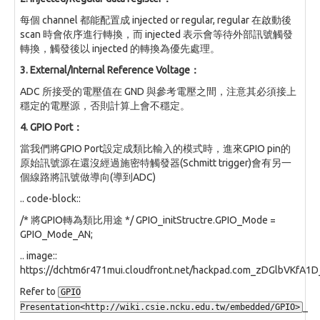
每個 channel 都能配置成 injected or regular, regular 在啟動後
scan 時會依序進行轉換，而 injected 表示會等待外部訊號觸發
轉換，觸發後以 injected 的轉換為優先處理。
3. External/Internal Reference Voltage：
ADC 所接受的電壓值在 GND 與參考電壓之間，注意其必須接上
穩定的電壓源，否則計算上會不穩定。
4. GPIO Port：
當我們將GPIO Port設定成類比輸入的模式時，進來GPIO pin的
原始訊號源在還沒經過施密特觸發器(Schmitt trigger)會有另一
個線路將訊號做導向(導到ADC)
.. code-block::
/* 將GPIO轉為類比用途 */ GPIO_initStructre.GPIO_Mode =
GPIO_Mode_AN;
.. image::
https://dchtm6r471mui.cloudfront.net/hackpad.com_zDGlbVKfA
Refer to
GPIO
_
Presentation<http://wiki.csie.ncku.edu.tw/embedded/GPIO>