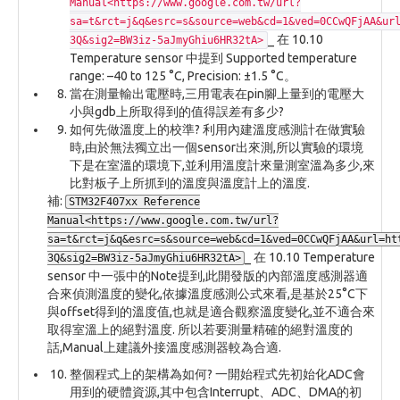
Manual<https://www.google.com.tw/url?
sa=t&rct=j&q&esrc=s&source=web&cd=1&ved=0CCwQFjAA&ur
_ 在 10.10
3Q&sig2=BW3iz-5aJmyGhiu6HR32tA>
Temperature sensor 中提到 Supported temperature
range: –40 to 125 °C, Precision: ±1.5 °C。
當在測量輸出電壓時,三用電表在pin腳上量到的電壓大
小與gdb上所取得到的值得誤差有多少?
如何先做溫度上的校準? 利用內建溫度感測計在做實驗
時,由於無法獨立出一個sensor出來測,所以實驗的環境
下是在室溫的環境下,並利用溫度計來量測室溫為多少,來
比對板子上所抓到的溫度與溫度計上的溫度.
補:
STM32F407xx Reference
Manual<https://www.google.com.tw/url?
sa=t&rct=j&q&esrc=s&source=web&cd=1&ved=0CCwQFjAA&url=ht
_ 在 10.10 Temperature
3Q&sig2=BW3iz-5aJmyGhiu6HR32tA>
sensor 中一張中的Note提到,此開發版的內部溫度感測器適
合來偵測溫度的變化,依據溫度感測公式來看,是基於25°C下
與offset得到的溫度值,也就是適合觀察溫度變化,並不適合來
取得室溫上的絕對溫度. 所以若要測量精確的絕對溫度的
話,Manual上建議外接溫度感測器較為合適.
整個程式上的架構為如何? 一開始程式先初始化ADC會
用到的硬體資源,其中包含Interrupt、ADC、DMA的初