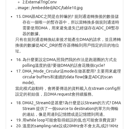
2.ExternalTrigConv
.. image:: /embedded/ADC/table10.jpg
DMA跟ADC之間是在幹嘛的? 規則通道轉換後的數值儲
存在一個唯一的暫存器中，所以當轉換多個規則通道時
需要使用DMA，用來避免遺失已經儲存在ADC_DR暫存
器的數據。
只有在規則通道轉換結束後才能產生DMA的請求，並且將轉
換後的數據從ADC_DR的暫存器傳輸到用戶指定的目的地位
址。
為什麼要設定DMA,照我們我的作法是跑迴圈的方式去
polling溫度的值?要做DMA的話會花幾個cycle?
DMA_Mode_Circulur這mode在做甚麼用? 主要用來處理
circular buffers和連續的data flow(像是ADC的scan
mode)。
當此模式啟動時，會將要傳送的資料載入在stream config所
設定的初始值，且DMA request會持續服務。
DMA2_Stream0是甚麼?為什麼是以Stream的方式? DMA
Stream 提供了一個source to destination的單方向傳輸
的連結，像是周邊到記憶體或是記憶體到周邊。
用while loop可能會取得錯誤的值,也可能會浪費資源?
溫度的sampling rate設成20MHz會不會太高,或許1KHz