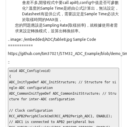
會差不多,開發程式中要call api時,config中值是否可參數
化? 溫度的Sample Time是經由公式計算出，無法設定，
Datasheet有提供公式，需要設定是Sample Time必須大
於取樣時間的MAX值，
您的問題應該是Sampling Rate(取樣頻率)，就根據使用者需
求來設定轉換模式，並算出轉換頻率。
.. image:: /embedded/ADC/table8.jpg Sample Code
===========
https://github.com/tim37021/STM32_ADC_Example/blob/demo_tim
::
void ADC_Config(void)

{

ADC_InitTypeDef ADC_InitStructure; // Structure for si
ngle-ADC configuration

ADC_CommonInitTypeDef ADC_CommonInitStructure; // Stru
cture for inter-ADC configuration

// Clock configuration

RCC_APB2PeriphClockCmd(RCC_APB2Periph_ADC1, ENABLE); 
// ADC1 is connected to APB2 peripheral bus
