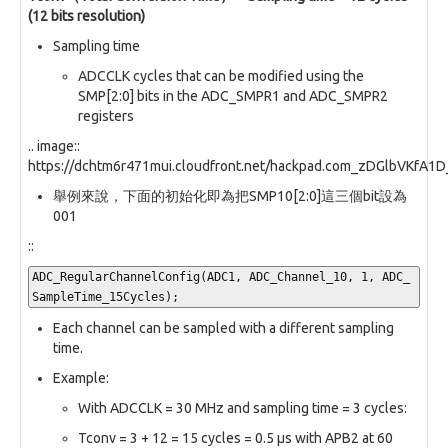
(12 bits resolution)
Sampling time
ADCCLK cycles that can be modified using the
SMP[2:0] bits in the ADC_SMPR1 and ADC_SMPR2
registers
.. image::
https://dchtm6r471mui.cloudfront.net/hackpad.com_zDGlbVKfA
舉例來說，下面的初始化即為把SMP10[2:0]這三個bit設為
001
::
ADC_RegularChannelConfig(ADC1, ADC_Channel_10, 1, ADC_
SampleTime_15Cycles);
Each channel can be sampled with a different sampling
time.
Example:
With ADCCLK = 30 MHz and sampling time = 3 cycles:
Tconv = 3 + 12 = 15 cycles = 0.5 µs with APB2 at 60