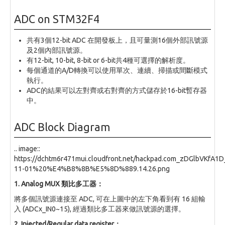
ADC on STM32F4
共有3個12-bit ADC 在開發板上，且可量測16個外部訊號源
及2個內部訊號源。
有12-bit, 10-bit, 8-bit or 6-bit共4種可選擇的解析度。
每個通道的A/D轉換可以使用單次、連續、掃描或間斷模式
執行。
ADC的結果可以左對齊或右對齊的方式儲存於16-bit暫存器
中。
ADC Block Diagram
.. image::
https://dchtm6r471mui.cloudfront.net/hackpad.com_zDGl
11-01%20%E4%B8%8B%E5%8D%889.14.26.png
1. Analog MUX 類比多工器：
將多個訊號源連接至 ADC, 可在上圖中的左下角看到有 16 組輸
入 (ADCx_IN0~15), 經過類比多工器來做訊號源的選擇。
2. Injected/Regular data register：