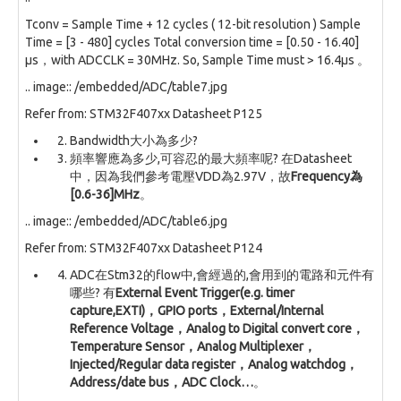
Tconv = Sample Time + 12 cycles ( 12-bit resolution ) Sample
Time = [3 - 480] cycles Total conversion time = [0.50 - 16.40]
µs，with ADCCLK = 30MHz. So, Sample Time must > 16.4µs 。
.. image:: /embedded/ADC/table7.jpg
Refer from: STM32F407xx Datasheet P125
Bandwidth大小為多少?
頻率響應為多少,可容忍的最大頻率呢? 在Datasheet
中，因為我們參考電壓VDD為2.97V，故
Frequency為
[0.6-36]MHz
。
.. image:: /embedded/ADC/table6.jpg
Refer from: STM32F407xx Datasheet P124
ADC在Stm32的flow中,會經過的,會用到的電路和元件有
哪些? 有
External Event Trigger(e.g. timer
capture,EXTI)，GPIO ports，External/Internal
Reference Voltage，Analog to Digital convert core，
Temperature Sensor，Analog Multiplexer，
Injected/Regular data register，Analog watchdog，
Address/date bus，ADC Clock…
。