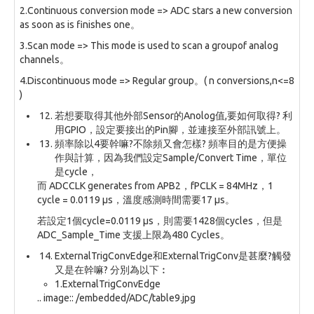
2.Continuous conversion mode => ADC stars a new conversion
as soon as is finishes one。
3.Scan mode => This mode is used to scan a groupof analog
channels。
4.Discontinuous mode => Regular group。( n conversions,n<=8
)
若想要取得其他外部Sensor的Anolog值,要如何取得? 利
用GPIO，設定要接出的Pin腳，並連接至外部訊號上。
頻率除以4要幹嘛?不除頻又會怎樣? 頻率目的是方便操
作與計算，因為我們設定Sample/Convert Time，單位
是cycle，
而 ADCCLK generates from APB2，fPCLK = 84MHz，1
cycle = 0.0119 µs，溫度感測時間需要17 µs。
若設定1個cycle=0.0119 µs，則需要1428個cycles，但是
ADC_Sample_Time 支援上限為480 Cycles。
ExternalTrigConvEdge和ExternalTrigConv是甚麼?觸發
又是在幹嘛? 分別為以下︰
1.ExternalTrigConvEdge
.. image:: /embedded/ADC/table9.jpg