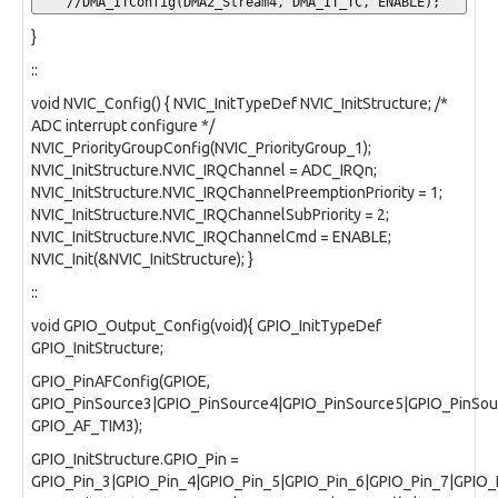
    //DMA_ITConfig(DMA2_Stream4, DMA_IT_TC, ENABLE);
}
::
void NVIC_Config() { NVIC_InitTypeDef NVIC_InitStructure; /*
ADC interrupt configure */
NVIC_PriorityGroupConfig(NVIC_PriorityGroup_1);
NVIC_InitStructure.NVIC_IRQChannel = ADC_IRQn;
NVIC_InitStructure.NVIC_IRQChannelPreemptionPriority = 1;
NVIC_InitStructure.NVIC_IRQChannelSubPriority = 2;
NVIC_InitStructure.NVIC_IRQChannelCmd = ENABLE;
NVIC_Init(&NVIC_InitStructure); }
::
void GPIO_Output_Config(void){ GPIO_InitTypeDef
GPIO_InitStructure;
GPIO_PinAFConfig(GPIOE,
GPIO_PinSource3|GPIO_PinSource4|GPIO_PinSource5|GPIO_PinSou
GPIO_AF_TIM3);
GPIO_InitStructure.GPIO_Pin =
GPIO_Pin_3|GPIO_Pin_4|GPIO_Pin_5|GPIO_Pin_6|GPIO_Pin_7|GPIO_