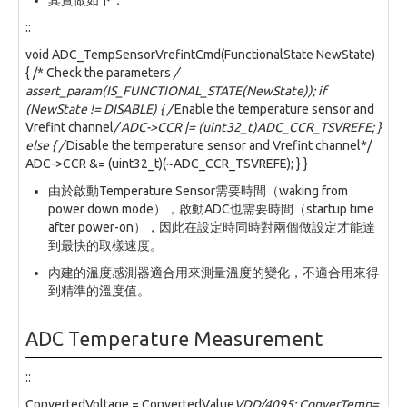
::
void ADC_TempSensorVrefintCmd(FunctionalState NewState)
{ /* Check the parameters
/
assert_param(IS_FUNCTIONAL_STATE(NewState)); if
(NewState != DISABLE) { /
Enable the temperature sensor and
Vrefint channel
/ ADC->CCR |= (uint32_t)ADC_CCR_TSVREFE; }
else { /
Disable the temperature sensor and Vrefint channel*/
ADC->CCR &= (uint32_t)(~ADC_CCR_TSVREFE); } }
由於啟動Temperature Sensor需要時間（waking from
power down mode），啟動ADC也需要時間（startup time
after power-on），因此在設定時同時對兩個做設定才能達
到最快的取樣速度。
內建的溫度感測器適合用來測量溫度的變化，不適合用來得
到精準的溫度值。
ADC Temperature Measurement
::
ConvertedVoltage = ConvertedValue
VDD/4095; ConverTemp=