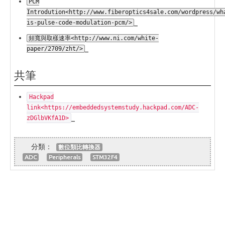
PCM
Introdution<http://www.fiberoptics4sale.com/wordpress/wh
_
is-pulse-code-modulation-pcm/>
頻寬與取樣速率<http://www.ni.com/white-
_
paper/2709/zht/>
共筆
Hackpad
link<https://embeddedsystemstudy.hackpad.com/ADC-
_
zDGlbVKfA1D>
數位類比轉換器
ADC
Peripherals
STM32F4