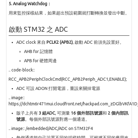
5. Analog Watchdog：
用來監控採樣結果，如果超出預設範圍就打斷轉換並發出中斷。
啟動 STM32 之 ADC
ADC clock 來自
PCLK2 (APB2)
, 啟動 ADC 前須先設置好。
AHB for 記憶體
APB for 硬體周邊
.. code-block::
RCC_APB2PeriphClockCmd(RCC_APB2Periph_ADC1,ENABLE);
ADC 可設 ADON 打開電源，重設來關掉電源
.. image::
https://dchtm6r471mui.cloudfront.net/hackpad.com_zDGlbVKfA1
版子上共有
3 組ADC
, 可測量
16 個外部訊號源
和
2 個內部訊
號源
。每個外部訊號源對應一個通道。
.. image:: /embedded/ADC/ADC on STM32F4
每個通道能自己設置不同的採樣時間，可根據不同的應用改