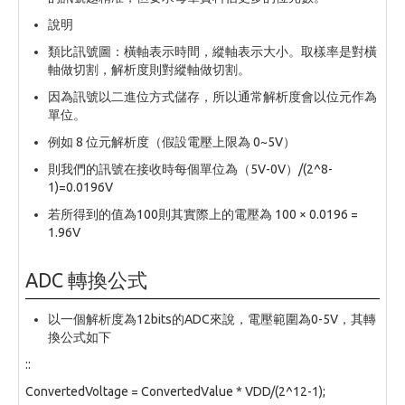
說明
類比訊號圖：橫軸表示時間，縱軸表示大小。取樣率是對橫
軸做切割，解析度則對縱軸做切割。
因為訊號以二進位方式儲存，所以通常解析度會以位元作為
單位。
例如 8 位元解析度（假設電壓上限為 0~5V）
則我們的訊號在接收時每個單位為（5V-0V）/(2^8-
1)=0.0196V
若所得到的值為100則其實際上的電壓為 100 × 0.0196 =
1.96V
ADC 轉換公式
以一個解析度為12bits的ADC來說，電壓範圍為0-5V，其轉
換公式如下
::
ConvertedVoltage = ConvertedValue * VDD/(2^12-1);