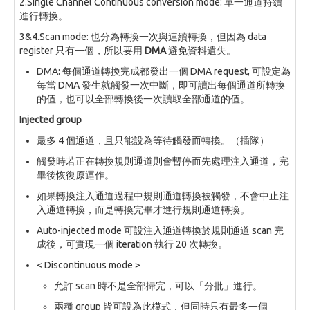
2.Single Channel Continuous conversion mode: 單一通道持續
進行轉換。
3&4.Scan mode: 也分為轉換一次與連續轉換，但因為 data
register 只有一個，所以要用
DMA
避免資料遺失。
DMA: 每個通道轉換完成都發出一個 DMA request, 可設定為
每當 DMA 發生就觸發一次中斷，即可讀出每個通道所轉換
的值，也可以全部轉換後一次讀取全部通道的值。
Injected group
最多 4 個通道，且只能設為等待觸發而轉換。（插隊）
觸發時若正在轉換規則通道則會暫停而先處理注入通道，完
畢後恢復原運作。
如果轉換注入通道過程中規則通道轉換被觸發，不會中止注
入通道轉換，而是轉換完畢才進行規則通道轉換。
Auto-injected mode 可設注入通道轉換於規則通道 scan 完
成後，可實現一個 iteration 執行 20 次轉換。
< Discontinuous mode >
允許 scan 時不是全部掃完，可以「分批」進行。
兩種 group 皆可設為此模式，但同時只有最多一個