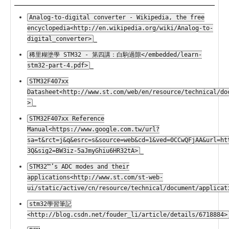
Analog-to-digital converter - Wikipedia, the free
encyclopedia<http://en.wikipedia.org/wiki/Analog-to-
_
digital_converter>
稀里糊塗學 STM32 - 第四講：白駒過隙</embedded/learn-
_
stm32-part-4.pdf>
STM32F407xx
Datasheet<http://www.st.com/web/en/resource/technical/do
_
>
STM32F407xx Reference
Manual<https://www.google.com.tw/url?
sa=t&rct=j&q&esrc=s&source=web&cd=1&ved=0CCwQFjAA&url=ht
_
3Q&sig2=BW3iz-5aJmyGhiu6HR32tA>
STM32™’s ADC modes and their
applications<http://www.st.com/st-web-
ui/static/active/cn/resource/technical/document/applicat
stm32學習筆記
<http://blog.csdn.net/fouder_li/article/details/6718884>