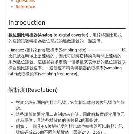
Questions
Reference
Introduction
數位類比轉換器(Analog-to-digital coverter)
，用於將類比形式
的連續訊號轉換為數位形式的離散訊號的一類設備。
.. image:: /圖片2.png 取樣率(Sampling rate) ———————- - 類
比訊號在時域上是連續的，因此可以將它轉換為時間上連續的一
系列數位訊號。這樣就要求定義一個參數來表示新的數位訊號取
樣自類比訊號速率。 - 這個速率稱為轉換器的取樣率(sampling
rate)或取樣頻率(sampling frequency)。
解析度(Resolution)
對於允許範圍內的類比訊號，它能輸出離散數位訊號值的個
數。
這些訊號值通常用二進制數來存儲，因此解析度經常用位元
作為單位，且這些離散值的個數是2的冪指數。
例如，一個具有8位解析度的類比數位轉換器可以將類比訊
號編碼成256個不同的離散值（因為2^8 = 256）。