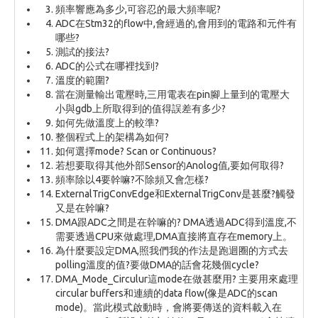
頻率響應為多少,可容忍的最大頻率呢?
ADC在Stm32的flow中,會經過的,會用到的電路和元件有
哪些?
測試的接法?
ADC的公式在哪裡找到?
溫度的範圍?
當在測量輸出電壓時,三用電表在pin腳上量到的電壓大
小與gdb上所取得到的值得誤差有多少?
如何先做溫度上的較準?
整個程式上的架構為如何?
如何選擇mode? Scan or Continuous?
若想要取得其他外部Sensor的Anolog值,要如何取得?
頻率除以4要幹嘛?不除頻又會怎樣?
ExternalTrigConvEdge和ExternalTrigConv是甚麼?觸發
又是在幹嘛?
DMA跟ADC之間是在幹嘛的? DMA透過ADC得到溫度,不
需要透過CPU來做處理,DMA直接將直存在memory上。
為什麼要設定DMA,照我們我的作法是跑迴圈的方式去
polling溫度的值?要做DMA的話會花幾個cycle?
DMA_Mode_Circulur這mode在做甚麼用? 主要用來處理
circular buffers和連續的data flow(像是ADC的scan
mode)。當此模式啟動時，會將要傳送的資料載入在