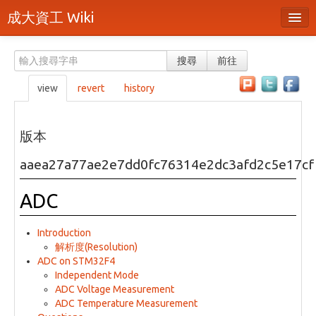
成大資工 Wiki
所有頁面
搜尋
前往
分類
view
revert
history
隨機頁面
最近活動
版本
上傳檔案
aaea27a77ae2e7dd0fc76314e2dc3afd2c5e17cf
本頁面
ADC
頁面原始檔
Introduction
可列印版本
解析度(Resolution)
ADC on STM32F4
刪除本頁
Independent Mode
ADC Voltage Measurement
ADC Temperature Measurement
登入 / 註冊帳號