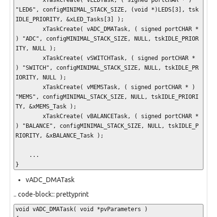
"LED6", configMINIMAL_STACK_SIZE, (void *)LEDS[3], tsk
IDLE_PRIORITY, &xLED_Tasks[3] );

	xTaskCreate( vADC_DMATask, ( signed portCHAR * 
) "ADC", configMINIMAL_STACK_SIZE, NULL, tskIDLE_PRIOR
ITY, NULL );

	xTaskCreate( vSWITCHTask, ( signed portCHAR * 
) "SWITCH", configMINIMAL_STACK_SIZE, NULL, tskIDLE_PR
IORITY, NULL );

	xTaskCreate( vMEMSTask, ( signed portCHAR * ) 
"MEMS", configMINIMAL_STACK_SIZE, NULL, tskIDLE_PRIORI
TY, &xMEMS_Task );

	xTaskCreate( vBALANCETask, ( signed portCHAR * 
) "BALANCE", configMINIMAL_STACK_SIZE, NULL, tskIDLE_P
RIORITY, &xBALANCE_Task );

    ...  

}
vADC_DMATask
.. code-block:: prettyprint
void vADC_DMATask( void *pvParameters )
