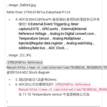
.. image:: /table6.jpg
Refer from: STM32F407xx Datasheet P124
ADC在Stm32的flow中,會經過的,會用到的電路和元件有
哪些? 有
External Event Trigger(e.g. timer
capture,EXTI)，GPIO ports，External/Internal
Reference Voltage，Analog to Digital convert core，
Temperature Sensor，Analog Multiplexer，
Injected/Regular data register，Analog watchdog，
Address/date bus，ADC Clock…
。
.. image:: /22.JPG
STM32F407xx Reference
Manual<http://www.st.com/internet/com/TECHNICAL_RESOURCES/TE
參照P264 ADC block diagram
測試的接法? 請參考Demo.
ADC的公式在哪裡找到?
STM32F407xx Reference
Manual<http://www.st.com/internet/com/TECHNICAL_RESO
在 11.10 Temperature sensor 中溫度轉換公式為
::