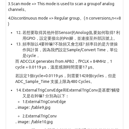
3.Scan mode => This mode is used to scan a groupof analog
channels。
4.Discontinuous mode => Regular group。( n conversions,n<=8
)
若想要取得其他外部Sensor的Anolog值,要如何取得? 利
用GPIO，設定要接出的Pin腳，並連接至外部訊號上。
頻率除以4要幹嘛?不除頻又會怎樣? 頻率目的是方便操
作與計算，因為我們設定Sample/Convert Time，單位
是cycle，
而 ADCCLK generates from APB2，fPCLK = 84MHz，1
cycle = 0.0119 µs，溫度感測時間需要17 µs。
若設定1個cycle=0.0119 µs，則需要1428個cycles，但是
ADC_Sample_Time 支援上限為480 Cycles。
ExternalTrigConvEdge和ExternalTrigConv是甚麼?觸發
又是在幹嘛? 分別為以下︰
1.ExternalTrigConvEdge
.. image:: /table9.jpg
2.ExternalTrigConv
.. image:: /table10.jpg