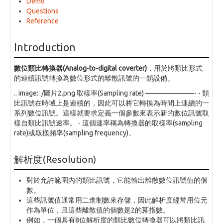
Demo
Questions
Reference
Introduction
數位類比轉換器(Analog-to-digital coverter)
，用於將類比形式
的連續訊號轉換為數位形式的離散訊號的一類設備。
.. image:: /圖片2.png 取樣率(Sampling rate) ———————- - 類
比訊號在時域上是連續的，因此可以將它轉換為時間上連續的一
系列數位訊號。這樣就要求定義一個參數來表示新的數位訊號取
樣自類比訊號速率。 - 這個速率稱為轉換器的取樣率(sampling
rate)或取樣頻率(sampling frequency)。
解析度(Resolution)
對於允許範圍內的類比訊號，它能輸出離散數位訊號值的個
數。
這些訊號值通常用二進制數來存儲，因此解析度經常用位元
作為單位，且這些離散值的個數是2的冪指數。
例如，一個具有8位解析度的類比數位轉換器可以將類比訊