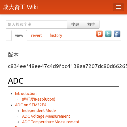
成大資工 Wiki
所有頁面
搜尋
前往
分類
view
revert
history
隨機頁面
最近活動
版本
上傳檔案
c834eef48ee47c4d9fbc4138aa7207dc80d6626
本頁面
ADC
頁面原始檔
Introduction
可列印版本
解析度(Resolution)
ADC on STM32F4
刪除本頁
Independent Mode
ADC Voltage Measurement
ADC Temperature Measurement
登入 / 註冊帳號