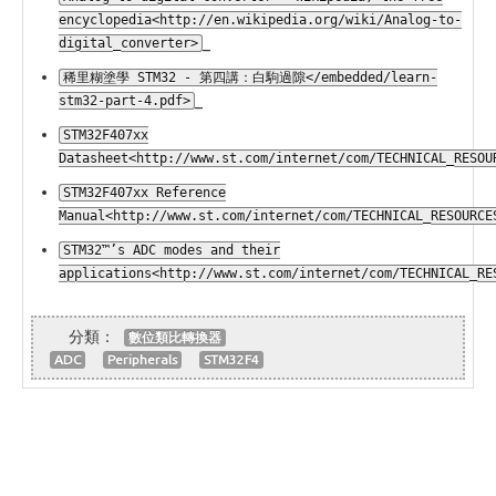
encyclopedia<http://en.wikipedia.org/wiki/Analog-to-
_
digital_converter>
稀里糊塗學 STM32 - 第四講：白駒過隙</embedded/learn-
_
stm32-part-4.pdf>
STM32F407xx
Datasheet<http://www.st.com/internet/com/TECHNICAL_RESOU
STM32F407xx Reference
Manual<http://www.st.com/internet/com/TECHNICAL_RESOURCE
STM32™’s ADC modes and their
applications<http://www.st.com/internet/com/TECHNICAL_RE
數位類比轉換器
ADC
Peripherals
STM32F4