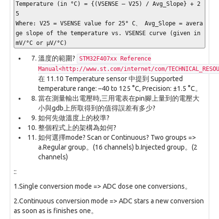
Temperature (in °C) = {(VSENSE – V25) / Avg_Slope} + 2
5

Where: V25 = VSENSE value for 25° C、 Avg_Slope = avera
ge slope of the temperature vs. VSENSE curve (given in 
mV/°C or μV/°C)
溫度的範圍?
STM32F407xx Reference
Manual<http://www.st.com/internet/com/TECHNICAL_RESO
在 11.10 Temperature sensor 中提到 Supported
temperature range: –40 to 125 °C, Precision: ±1.5 °C。
當在測量輸出電壓時,三用電表在pin腳上量到的電壓大
小與gdb上所取得到的值得誤差有多少?
如何先做溫度上的校準?
整個程式上的架構為如何?
如何選擇mode? Scan or Continuous? Two groups =>
a.Regular group。(16 channels) b.Injected group。(2
channels)
::
1.Single conversion mode => ADC dose one conversions。
2.Continuous conversion mode => ADC stars a new conversion
as soon as is finishes one。