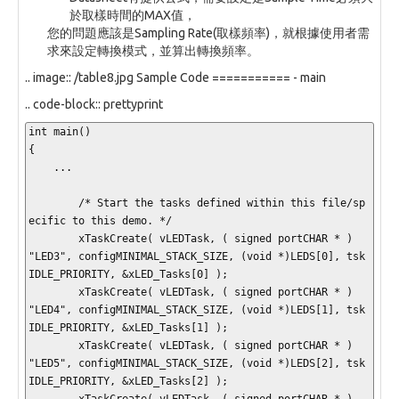
於取樣時間的MAX值，
您的問題應該是Sampling Rate(取樣頻率)，就根據使用者需
求來設定轉換模式，並算出轉換頻率。
.. image:: /table8.jpg Sample Code =========== - main
.. code-block:: prettyprint
int main()

{

    ...

	/* Start the tasks defined within this file/sp
ecific to this demo. */

	xTaskCreate( vLEDTask, ( signed portCHAR * ) 
"LED3", configMINIMAL_STACK_SIZE, (void *)LEDS[0], tsk
IDLE_PRIORITY, &xLED_Tasks[0] );

	xTaskCreate( vLEDTask, ( signed portCHAR * ) 
"LED4", configMINIMAL_STACK_SIZE, (void *)LEDS[1], tsk
IDLE_PRIORITY, &xLED_Tasks[1] );

	xTaskCreate( vLEDTask, ( signed portCHAR * ) 
"LED5", configMINIMAL_STACK_SIZE, (void *)LEDS[2], tsk
IDLE_PRIORITY, &xLED_Tasks[2] );

	xTaskCreate( vLEDTask, ( signed portCHAR * ) 