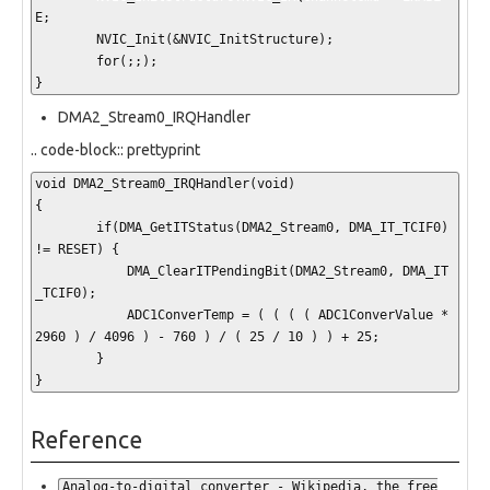
E;

	NVIC_Init(&NVIC_InitStructure);

	for(;;);

}
DMA2_Stream0_IRQHandler
.. code-block:: prettyprint
void DMA2_Stream0_IRQHandler(void)

{

	if(DMA_GetITStatus(DMA2_Stream0, DMA_IT_TCIF0) 
!= RESET) {

	    DMA_ClearITPendingBit(DMA2_Stream0, DMA_IT
_TCIF0);

	    ADC1ConverTemp = ( ( ( ( ADC1ConverValue * 
2960 ) / 4096 ) - 760 ) / ( 25 / 10 ) ) + 25;

	}

}
Reference
Analog-to-digital converter - Wikipedia, the free