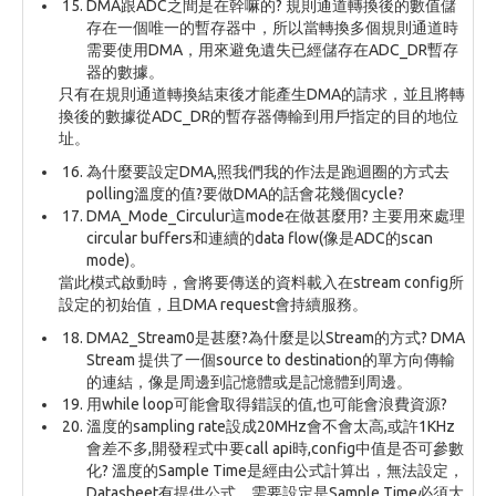
DMA跟ADC之間是在幹嘛的? 規則通道轉換後的數值儲
存在一個唯一的暫存器中，所以當轉換多個規則通道時
需要使用DMA，用來避免遺失已經儲存在ADC_DR暫存
器的數據。
只有在規則通道轉換結束後才能產生DMA的請求，並且將轉
換後的數據從ADC_DR的暫存器傳輸到用戶指定的目的地位
址。
為什麼要設定DMA,照我們我的作法是跑迴圈的方式去
polling溫度的值?要做DMA的話會花幾個cycle?
DMA_Mode_Circulur這mode在做甚麼用? 主要用來處理
circular buffers和連續的data flow(像是ADC的scan
mode)。
當此模式啟動時，會將要傳送的資料載入在stream config所
設定的初始值，且DMA request會持續服務。
DMA2_Stream0是甚麼?為什麼是以Stream的方式? DMA
Stream 提供了一個source to destination的單方向傳輸
的連結，像是周邊到記憶體或是記憶體到周邊。
用while loop可能會取得錯誤的值,也可能會浪費資源?
溫度的sampling rate設成20MHz會不會太高,或許1KHz
會差不多,開發程式中要call api時,config中值是否可參數
化? 溫度的Sample Time是經由公式計算出，無法設定，
Datasheet有提供公式，需要設定是Sample Time必須大