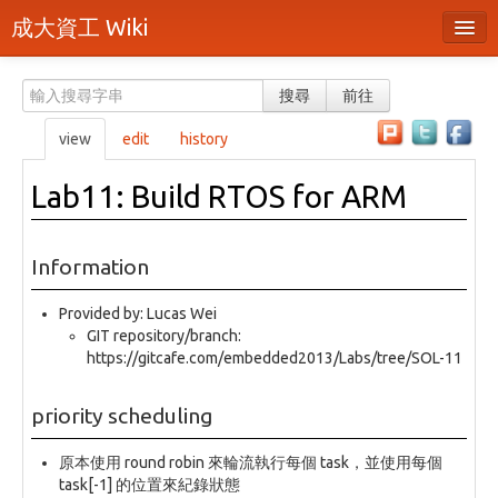
成大資工 Wiki
所有頁面
搜尋
前往
分類
view
edit
history
隨機頁面
Lab11: Build RTOS for ARM
最近活動
上傳檔案
Information
本頁面
Provided by: Lucas Wei
GIT repository/branch:
頁面原始檔
https://gitcafe.com/embedded2013/Labs/tree/SOL-11
可列印版本
priority scheduling
刪除本頁
原本使用 round robin 來輪流執行每個 task，並使用每個
登入 / 註冊帳號
task[-1] 的位置來紀錄狀態