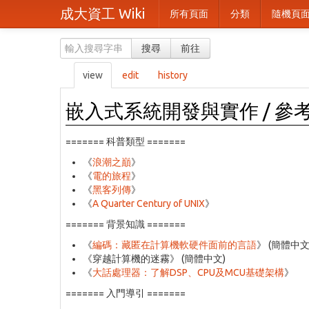
成大資工 Wiki
所有頁面
分類
隨機頁
搜尋
前往
view
edit
history
嵌入式系統開發與實作 / 參
======= 科普類型 =======
《
浪潮之巔
》
《
電的旅程
》
《
黑客列傳
》
《
A Quarter Century of UNIX
》
======= 背景知識 =======
《
編碼：藏匿在計算機軟硬件面前的言語
》 (簡體中文; C
《穿越計算機的迷霧》 (簡體中文)
《
大話處理器：了解DSP、CPU及MCU基礎架構
》
======= 入門導引 =======