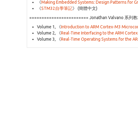
《
Making Embedded Systems: Design Patterns for G
《
STM32自學筆記
》 (簡體中文)
======================== Jonathan Valvano 系列
Volume 1, 《
Introduction to ARM Cortex-M3 Microcon
Volume 2, 《
Real-Time Interfacing to the ARM Corte
Volume 3, 《
Real-Time Operating Systems for the A