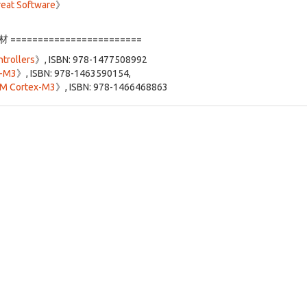
reat Software
》
教材 ========================
trollers
》, ISBN: 978-1477508992
x-M3
》, ISBN: 978-1463590154,
RM Cortex-M3
》, ISBN: 978-1466468863