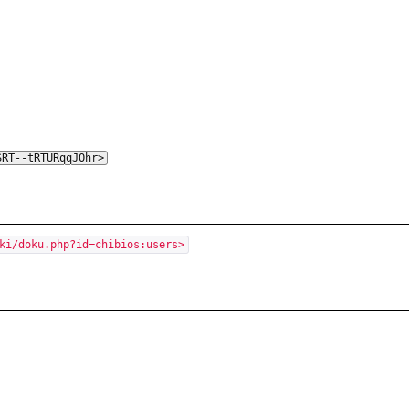
_
SRT--tRTURqqJOhr>
_
ki/doku.php?id=chibios:users>
主要的獨立組件構成。而每一個組件又可能細分成許多子系統