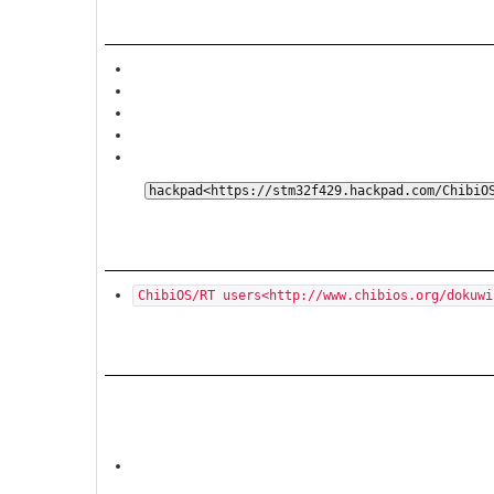
組員
莊承翰 / vchchuang
詹尚倫 / game
陳祐任 / bruce30262
陳易駿 / alex122380
郭耀琮 / rbugoo131
共筆:
hackpad<https://stm32f429.hackpad.com/ChibiO
ChibiOS/RT 參考應用
ChibiOS/RT users<http://www.chibios.org/dokuwi
作業系統架構
ChibiOS/RT 是一個相當模組化的設計，部由許多
.. image:: /embedded/chibi_architecture.png
kernel : OS kernel中與平台無關的部份