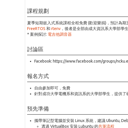
課程規劃
夏季短期嵌入式系統課程全程免費 (歡迎樂捐)，預計為期五週 (7 月
FreeRTOS
和
rtenv
，後者是全部由成大資訊系大學部學生自
* 案例探討:
電吉他調音器
討論區
Facebook: https://www.facebook.com/groups/ncku
報名方式
自由參加即可，免費
針對成功大學電機系和資訊系的大學部學生，提供了硬
預先準備
攜帶筆記型電腦並安裝 Linux 系統，建議 Ubuntu, De
透過 VirtualBox 安裝 Lubuntu 的
共筆流程