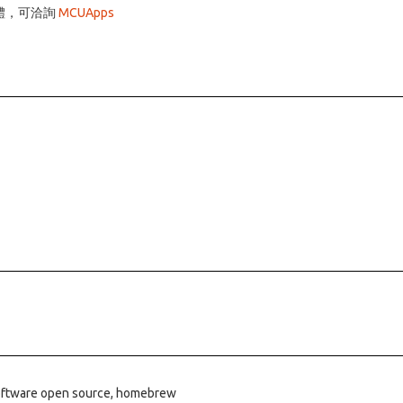
y 硬體，可洽詢
MCUApps
oftware open source, homebrew