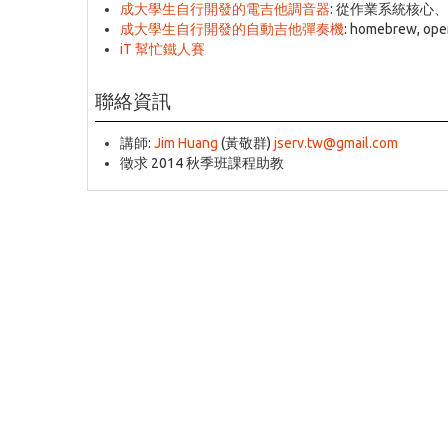
成大學生自行開發的電吉他調音器
: 從作業系統核心、
成大學生自行開發的自動吉他彈奏機
: homebrew, ope
iT 幫忙鐵人賽
聯絡資訊
講師:
Jim Huang
(黃敬群)
jserv.tw@gmail.com
徵求 2014 秋季班課程助教