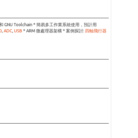
 GNU Toolchain * 簡易多工作業系統使用，預計用
O
,
ADC
,
USB
* ARM 微處理器架構 * 案例探討:
四軸飛行器