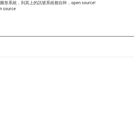
圖形系統，到其上的訊號系統都自幹，open source!
n source