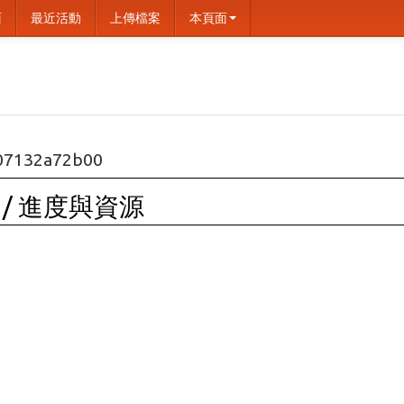
面
最近活動
上傳檔案
本頁面
07132a72b00
 / 進度與資源