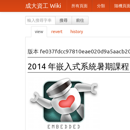
成大資工 Wiki
所有頁面
分類
隨機頁
搜尋
前往
view
revert
history
版本 fe037fdcc97810eae020d9a5aacb2
2014 年嵌入式系統暑期課程