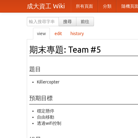
成大資工 Wiki
所有頁面
分類
隨機頁
搜尋
前往
view
edit
history
期末專題: Team #5
題目
Killercopter
預期目標
穩定懸停
自由移動
透過wifi控制