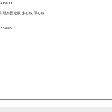
3439833
膠帶, 螺絲固定膠, 多心線, 單心線
4724009