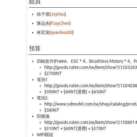
組員
徐子傑(
JoyHsu
)
陳品杰(
PJayChen
)
林宏達(
openbox00
)
預算
四軸套件(Frame、ESC * 4、Brushless Motors * 4、Prop
http://goods.ruten.com.tw/item/show?2120526
$2700NT
電池1
http://goods.ruten.com.tw/item/show?2120420
$590NT + $60NT(運費) = $650NT
電池2
http://www.sdmodel.com.tw/shop/catalog/prod
$580NT
陀螺儀
http://goods.ruten.com.tw/item/show?2130601
$310NT + $60NT(運費) = $370NT
WIFI模組