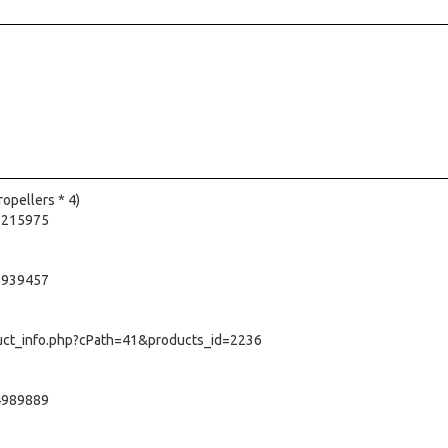
ellers * 4)
3215975
6939457
uct_info.php?cPath=41&products_id=2236
4989889