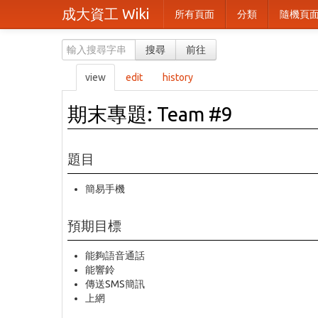
成大資工 Wiki
所有頁面
分類
隨機頁
搜尋
前往
view
edit
history
期末專題: Team #9
題目
簡易手機
預期目標
能夠語音通話
能響鈴
傳送SMS簡訊
上網