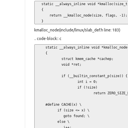
   static __always_inline void *kmalloc(size_t size, gfp_t flags)

   {

       return __kmalloc_node(size, flags, -1);

   }
kmalloc_node(include/linux/slab_def.h line: 183)
.. code-block:: c
     static __always_inline void *kmalloc_node(size_t size, gfp_t flags, int node)

     {

             struct kmem_cache *cachep;

             void *ret;

             if (__builtin_constant_p(size)) {

                     int i = 0;

                     if (!size)

                             return ZERO_SIZE_PTR;

     #define CACHE(x) \

           if (size <= x) \

              goto found; \

           else \

              i++;
