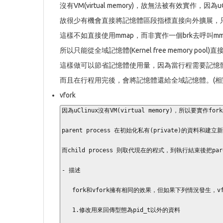
沒有VM(virtual memory)，故無法被有效實作
故很少有機會直接將記憶體區段指標直接向外擴展，只能呼叫m
這樣不如直接使用mmap，而非實作一個brk去呼叫mm
所以只能從全域記憶體(Kernel free memory pool)
這樣做可以節省記憶體使用量，因為當行程需要記憶
而且在行程用完後，會將記憶體還給全域記憶體。(相對於使用pre-
vfork
因為uClinux沒有VM(virtual memory)，所以要實作fo
parent process 在初始化私有(private)的資料和建立新的
而child process 則取代現在的程式，到執行結束後把paren
- 描述

   fork和vfork擁有相同的效果，但如果下列情況發生，vfork的行為無法被定義。

   1.修改用來回傳型態為pid_t以外的資料
