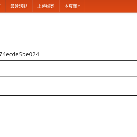
面
最近活動
上傳檔案
本頁面
74ecde5be024