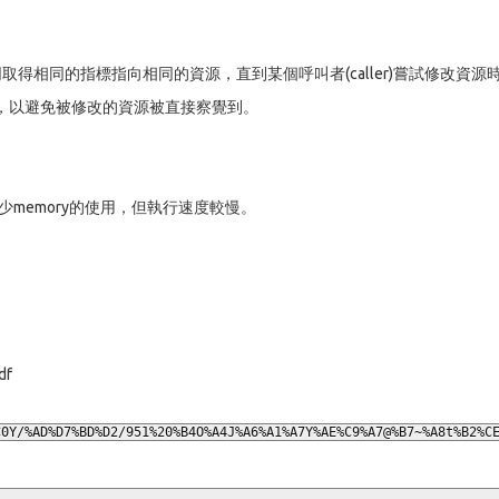
共同取得相同的指標指向相同的資源，直到某個呼叫者(caller)嘗試修改資源
呼叫者，以避免被修改的資源被直接察覺到。
少memory的使用，但執行速度較慢。
df
C0Y/%AD%D7%BD%D2/951%20%B4O%A4J%A6%A1%A7Y%AE%C9%A7@%B7~%A8t%B2%C