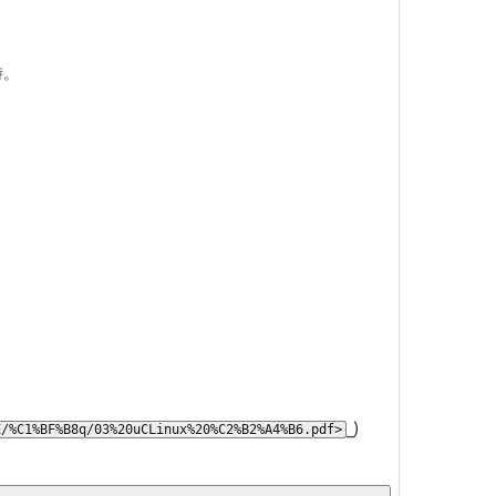
時。
_)
E/%C1%BF%B8q/03%20uCLinux%20%C2%B2%A4%B6.pdf>