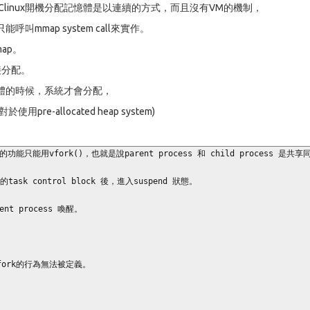
，因為uClinux開機分配記憶體是以連續的方式，而且沒有VM的機制，
map system call來實作。
ap。
直接分配。
體的時候，系統才會分配，
allocated heap system)
rk的功能只能用vfork()，也就是說parent process 和 child process 是共
task control block 後，進入suspend 狀態。

t process 喚醒。
