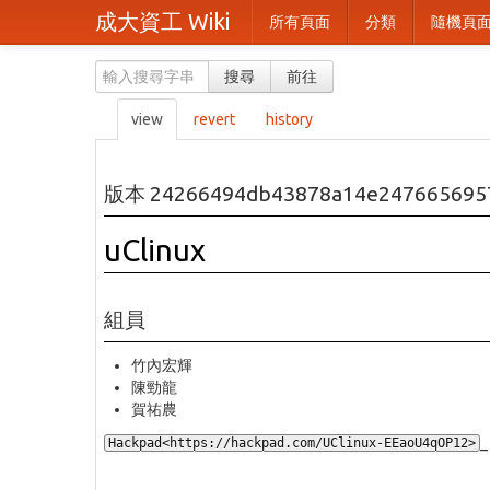
成大資工 Wiki
所有頁面
分類
隨機頁
搜尋
前往
view
revert
history
版本 24266494db43878a14e247665695
uClinux
組員
竹內宏輝
陳勁龍
賀祐農
_
Hackpad<https://hackpad.com/UClinux-EEaoU4qOP12>