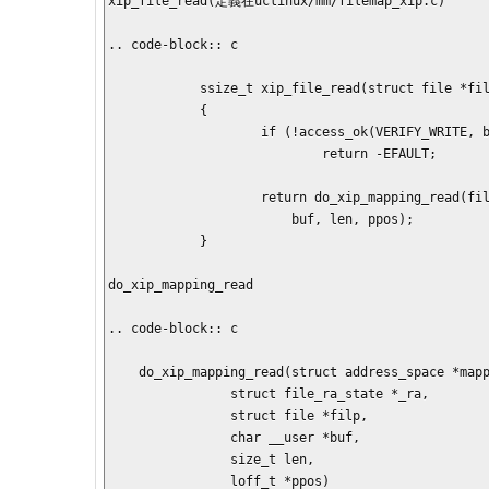
xip_file_read(定義在uclinux/mm/filemap_xip.c)

.. code-block:: c

            ssize_t xip_file_read(struct file *filp, char __user *buf, size_t len, loff_t *ppos)

            {

                    if (!access_ok(VERIFY_WRITE, buf, len))   // if the file can't access,return fault.

                            return -EFAULT;

                    return do_xip_mapping_read(filp->f_mapping, &filp->f_ra, filp,  //mapping to the memory

                        buf, len, ppos);

            }

do_xip_mapping_read

.. code-block:: c

    do_xip_mapping_read(struct address_space *mapping,

                struct file_ra_state *_ra,

                struct file *filp,

                char __user *buf,

                size_t len,

                loff_t *ppos)
