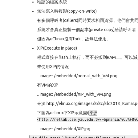
唯讀的檔案系統
無法寫入時複製(copy-on-write)
有多個呼叫者(callers)同時要求相同資源，他們會
系統才會真正複製一個副本(private copy)給該
但因為uClinux沒有fork，故無法使用。
XIP(Execute in place)
程式直接在flash上執行，而不必搬到RAM上。可以減
未使用XIP的情況
.. image:: /embedded/nornal_with_VM.png
有VM的XIP
.. image:: /embedded/XIP_with_VM.png
來源:http://elinux.org/images/8/8c/Elc2013_Kumar.p
下圖為uclinux下XIP示意圖(
來源
<http://netlab.cse.yzu.edu.tw/~bpmania/%C5%F8%
.. image:: /embedded/XIP.jpg