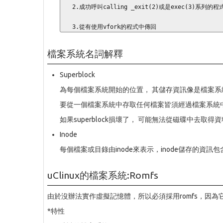
   2.成功呼叫calling _exit(2)或是exec(3)系列的程式前，呼叫任何其他的程式

   3.從有使用vfork的程式中傳回
檔案系統名詞解釋
Superblock
為每個檔案系統開始的位置， 其儲存資訊像是檔案
要從一個檔案系統中存取任何檔案皆須經過檔案系統中之su
如果superblock損壞了， 可能無法從磁碟中去取得
Inode
每個檔案或目錄由inode來表示，inode儲存的
uClinux的檔案系統:Romfs
由於沒辦法實作虛擬記憶體，所以必須採用romfs，因
*特性