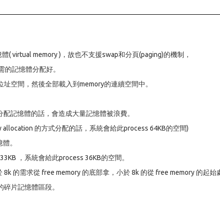
irtual memory )，故也不支援swap和分頁(paging)的機制，
)所需的記憶體分配好。
址空間，然後全部載入到memory的連續空間中。
location來分配記憶體的話，會造成大量記憶體被浪費。
mory allocation 的方式分配的話，系統會給此process 64KB的空間)
記憶體。
 33KB ，系統會給此process 36KB的空間。
k 的需求從 free memory 的底部拿，小於 8k 的從 free memory 的起
的碎片記憶體區段。