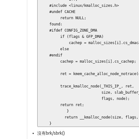
     #include <linux/kmalloc_sizes.h>

     #undef CACHE

          return NULL;

     found:

     #ifdef CONFIG_ZONE_DMA

          if (flags & GFP_DMA)

              cachep = malloc_sizes[i].cs_dmacachep;

          else

     #endif

          cachep = malloc_sizes[i].cs_cachep;

          ret = kmem_cache_alloc_node_notrace(cachep, flags, node);

          trace_kmalloc_node(_THIS_IP_, ret,

                             size, slab_buffer_size(cachep),

                             flags, node);

          return ret;

             }

            return __kmalloc_node(size, flags, node);

     }
沒有brk/sbrk()