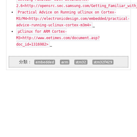
2.6<http://opensrc.sec.samsung.com/Getting_Familiar_with
Practical Advice on Running uClinux on Cortex-
M3/M4<http://electronicdesign.com/embedded/practical-
_
advice-running-uclinux-cortex-m3m4>
µClinux for ARM Cortex-
M3<http://www.eetimes.com/document.asp?
_
doc_id=1316982>
embedded
arm
stm32
stm32f429