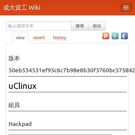
成大資工 Wiki
所有頁面
搜尋
前往
分類
view
revert
history
隨機頁面
最近活動
版本
上傳檔案
50eb534531ef95c6c7b98e8b30f3760bc375842
本頁面
uClinux
頁面原始檔
可列印版本
組員
刪除本頁
Hackpad
登入 / 註冊帳號