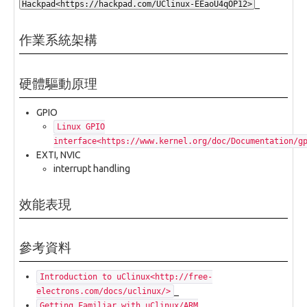
_
Hackpad<https://hackpad.com/UClinux-EEaoU4qOP12>
作業系統架構
硬體驅動原理
GPIO
Linux GPIO
interface<https://www.kernel.org/doc/Documentation/g
EXTI, NVIC
interrupt handling
效能表現
參考資料
Introduction to uClinux<http://free-
_
electrons.com/docs/uclinux/>
Getting Familiar with uClinux/ARM