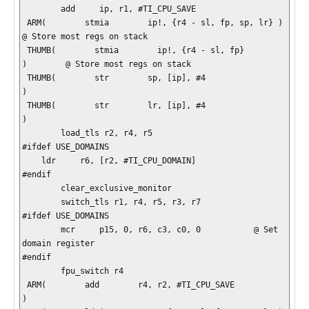
        add     ip, r1, #TI_CPU_SAVE

 ARM(        stmia        ip!, {r4 - sl, fp, sp, lr} )        
@ Store most regs on stack

 THUMB(        stmia        ip!, {r4 - sl, fp}           
)        @ Store most regs on stack

 THUMB(        str        sp, [ip], #4                   
)

 THUMB(        str        lr, [ip], #4                   
)

        load_tls r2, r4, r5

#ifdef USE_DOMAINS

    ldr     r6, [r2, #TI_CPU_DOMAIN]

#endif

        clear_exclusive_monitor

        switch_tls r1, r4, r5, r3, r7

#ifdef USE_DOMAINS

        mcr     p15, 0, r6, c3, c0, 0           @ Set 
domain register

#endif

        fpu_switch r4

 ARM(        add        r4, r2, #TI_CPU_SAVE           
)
