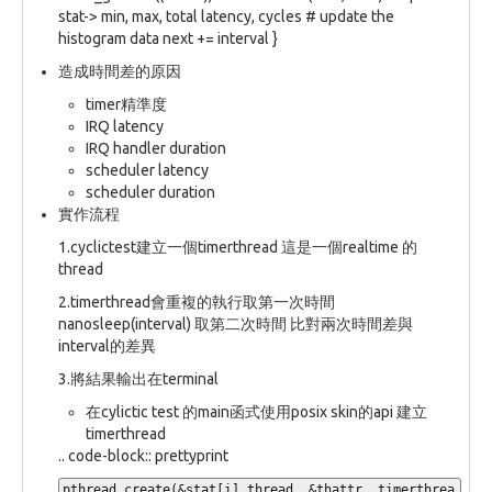
stat-> min, max, total latency, cycles # update the
histogram data next += interval }
造成時間差的原因
timer精準度
IRQ latency
IRQ handler duration
scheduler latency
scheduler duration
實作流程
1.cyclictest建立一個timerthread 這是一個realtime 的
thread
2.timerthread會重複的執行取第一次時間
nanosleep(interval) 取第二次時間 比對兩次時間差與
interval的差異
3.將結果輸出在terminal
在cylictic test 的main函式使用posix skin的api 建立
timerthread
.. code-block:: prettyprint
pthread_create(&stat[i].thread, &thattr, timerthrea