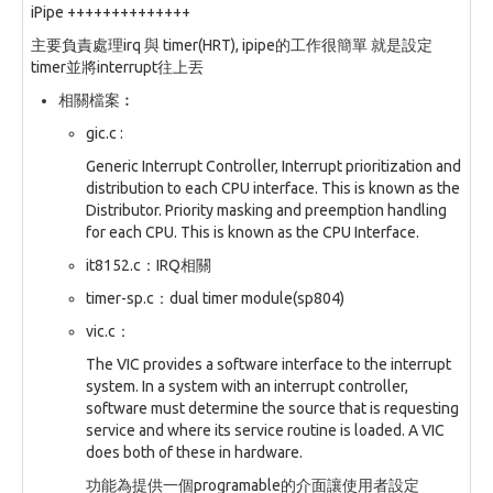
iPipe ++++++++++++++
主要負責處理irq 與 timer(HRT), ipipe的工作很簡單 就是設定
timer並將interrupt往上丟
相關檔案︰
gic.c :
Generic Interrupt Controller, Interrupt prioritization and
distribution to each CPU interface. This is known as the
Distributor. Priority masking and preemption handling
for each CPU. This is known as the CPU Interface.
it8152.c：IRQ相關
timer-sp.c：dual timer module(sp804)
vic.c：
The VIC provides a software interface to the interrupt
system. In a system with an interrupt controller,
software must determine the source that is requesting
service and where its service routine is loaded. A VIC
does both of these in hardware.
功能為提供一個programable的介面讓使用者設定