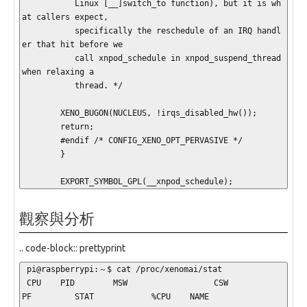
           Linux [__]switch_to function), but it is wh
at callers expect,

           specifically the reschedule of an IRQ handl
er that hit before we

           call xnpod_schedule in xnpod_suspend_thread 
when relaxing a

           thread. */

        XENO_BUGON(NUCLEUS, !irqs_disabled_hw());

        return;

        #endif /* CONFIG_XENO_OPT_PERVASIVE */

        }

        EXPORT_SYMBOL_GPL(__xnpod_schedule);
觀察與分析
.. code-block:: prettyprint
 pi@raspberrypi:～$ cat /proc/xenomai/stat

 CPU    PID        MSW                  CSW           
PF         STAT            %CPU    NAME
