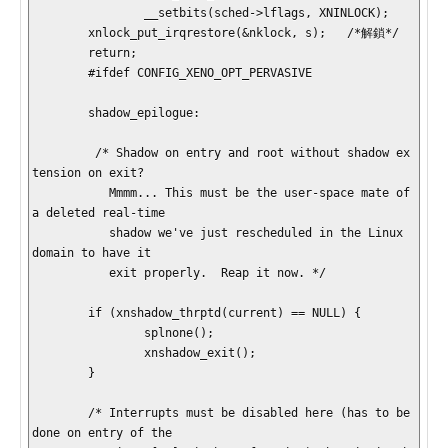
                __setbits(sched->lflags, XNINLOCK);

        xnlock_put_irqrestore(&nklock, s);   /*解鎖*/

        return;

        #ifdef CONFIG_XENO_OPT_PERVASIVE

        shadow_epilogue:

         /* Shadow on entry and root without shadow ex
tension on exit?

           Mmmm... This must be the user-space mate of 
a deleted real-time

           shadow we've just rescheduled in the Linux 
domain to have it

           exit properly.  Reap it now. */

        if (xnshadow_thrptd(current) == NULL) {

                splnone();

                xnshadow_exit();

        }

        /* Interrupts must be disabled here (has to be 
done on entry of the
