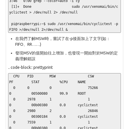
3:46   0:00 grep --color=auto -i cy

 [1]+  Done                    sudo /usr/xenomai/bin/c
yclictest > /dev/null 2> /dev/null

 pi@raspberrypi:~$ sudo /usr/xenomai/bin/cyclictest -p 
FIFO >/dev/null 2>/dev/null &
在我們了解MSW時，嘗試了在-p後面加上了文字(如：
FIFO、RR……)
發現MSV的值開始往上增加，也發現一開始對於MSW的定
義理解錯誤
.. code-block:: prettyprint
  CPU    PID        MSW                CSW                
PF         STAT          %CPU     NAME

  0      0          0                  75266              
0          00500080      99.9     ROOT

  0      2978       1                  1                  
0          00b00380      0.0      cyclictest

  0      2980       2                  26846              
0          00300184      0.0      cyclictest

  0      7559       1                  1                  
0          00b00380      0.0      cyclictest
