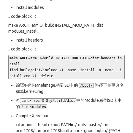
Install modules
.. code-block:: c
make ARCH=arm O=build INSTALL_MOD_PATH=dist
modules_install
Install headers
.. code-block:: c
make ARCH=arm O=build INSTALL_HDR_PATH=dist headers_in
stall

find build/dist/include \( -name .install -o -name ..i
nstall.cmd \) -delete
編譯好的kernelImage,移到SD卡的
路徑下並更改名
/boot/
稱為kernel.img
將
中的Module,移到SD卡中
linux-rpi-3.8.y/build/dist
的
/lib/modules
Compile Xenomai
cd xenomai-head export PATH=../tools-master/arm-
bcm2708/arm-bcm2708hardfp-linux-gnueabi/bin/:$PATH