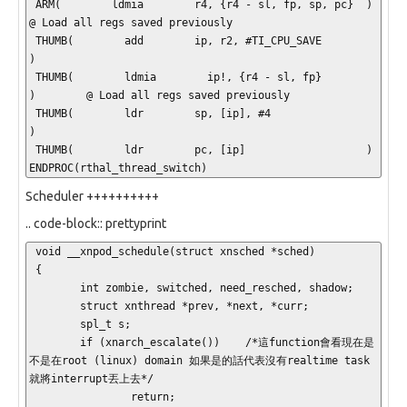
 ARM(        ldmia        r4, {r4 - sl, fp, sp, pc}  )        
@ Load all regs saved previously

 THUMB(        add        ip, r2, #TI_CPU_SAVE           
)

 THUMB(        ldmia        ip!, {r4 - sl, fp}           
)        @ Load all regs saved previously

 THUMB(        ldr        sp, [ip], #4                   
)

 THUMB(        ldr        pc, [ip]                   )

ENDPROC(rthal_thread_switch)
Scheduler ++++++++++
.. code-block:: prettyprint
 void __xnpod_schedule(struct xnsched *sched)

 {

        int zombie, switched, need_resched, shadow;

        struct xnthread *prev, *next, *curr;

        spl_t s;

        if (xnarch_escalate())    /*這function會看現在是
不是在root (linux) domain 如果是的話代表沒有realtime task 
就將interrupt丟上去*/

                return;
