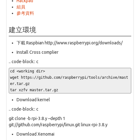
Hackpad
組員
參考資料
建立環境
下載 Raspbian http://www.raspberrypi.org/downloads/
Install Cross complier
.. code-block:: c
cd <working dir>

wget https://github.com/raspberrypi/tools/archive/mast
er.tar.gz

tar xzfv master.tar.gz
Download kernel
.. code-block:: c
git clone -b rpi-3.8.y –depth 1
git://github.com/raspberrypi/linux.git linux-rpi-3.8.y
Download Xenomai