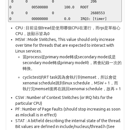
 0      0            0                  206           
0          00500080        100.0   ROOT

 0      0            0                  2688553       
0          00000000        0.0     IRQ3: [timer]
CPU : 目前這個tread是使用哪個CPU在運行，而rpi是單核心
CPU，故顯示皆為0
MSW : Mode SWitches, This value should only increase
over time for threads that are expected to interact with
Linux services.
當process從primary mode轉成secondary mode或是
secondary mode轉成primary mode時，將會紀錄一次的
轉換。
cyclictest的RT task因為會執行到memset，所以會從
xenomai schedule跳到linux schedule，MSW＋1，而
執行完memset後將在跳回xenomai schedule，故再＋1
CSW : Number of Context SWitches (or IRQ hits for the
particular CPU)
PF : Number of Page Faults (should stop increasing as soon
as mlockall is in effect)
STAT : A bitfield describing the internal state of the thread.
Bit values are defined in include/nucleus/thread.h (See