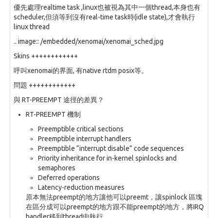
優先處理realtime task ,linux也被視為其中一個thread,本身也有
scheduler,但須等到沒有real-time task時(idle state),才會執行
linux thread
.. image:: /embedded/xenomai/xenomai_sched.jpg
Skins ++++++++++++
呼叫xenomai的界面, 有native rtdm posix等。
問題 ++++++++++++
與 RT-PREEMPT 途徑的差異？
RT-PREEMPT 機制
Preemptible critical sections
Preemptible interrupt handlers
Preemptible “interrupt disable” code sequences
Priority inheritance for in-kernel spinlocks and
semaphores
Deferred operations
Latency-reduction measures
原本無法preempt的地方讓他可以preemt，讓spinlock 區塊
在區分成可以preempt的地方跟不能preempt的地方，將IRQ
handler移到thread中執行。