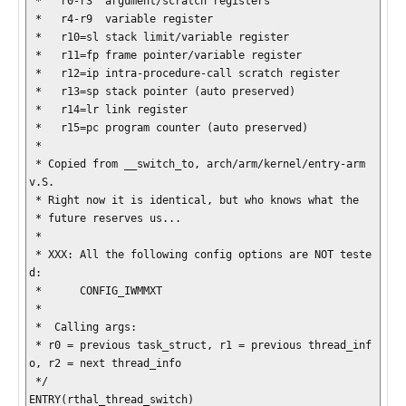
 *   r0-r3  argument/scratch registers

 *   r4-r9  variable register

 *   r10=sl stack limit/variable register

 *   r11=fp frame pointer/variable register

 *   r12=ip intra-procedure-call scratch register

 *   r13=sp stack pointer (auto preserved)

 *   r14=lr link register

 *   r15=pc program counter (auto preserved)

 *

 * Copied from __switch_to, arch/arm/kernel/entry-arm
v.S.

 * Right now it is identical, but who knows what the

 * future reserves us...

 *

 * XXX: All the following config options are NOT teste
d:

 *      CONFIG_IWMMXT

 *

 *  Calling args:

 * r0 = previous task_struct, r1 = previous thread_inf
o, r2 = next thread_info

 */

ENTRY(rthal_thread_switch)
