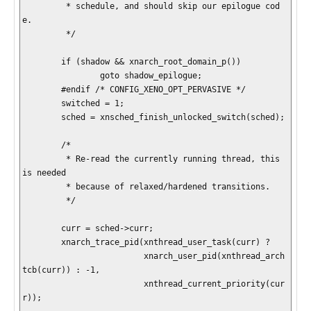
         * schedule, and should skip our epilogue cod
e.

         */

        if (shadow && xnarch_root_domain_p())

                goto shadow_epilogue;

        #endif /* CONFIG_XENO_OPT_PERVASIVE */

        switched = 1;

        sched = xnsched_finish_unlocked_switch(sched);

        /*

         * Re-read the currently running thread, this 
is needed

         * because of relaxed/hardened transitions.

         */

        curr = sched->curr;

        xnarch_trace_pid(xnthread_user_task(curr) ?

                         xnarch_user_pid(xnthread_arch
tcb(curr)) : -1,

                         xnthread_current_priority(cur
r));
