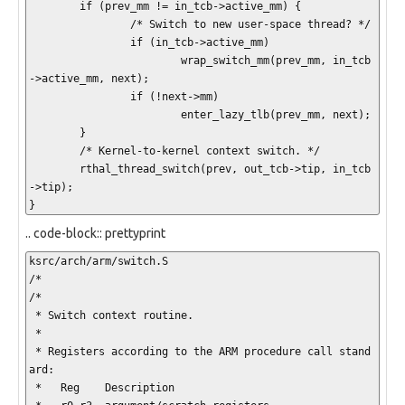
        if (prev_mm != in_tcb->active_mm) {

                /* Switch to new user-space thread? */

                if (in_tcb->active_mm)

                        wrap_switch_mm(prev_mm, in_tcb
->active_mm, next);

                if (!next->mm)

                        enter_lazy_tlb(prev_mm, next);

        }

        /* Kernel-to-kernel context switch. */

        rthal_thread_switch(prev, out_tcb->tip, in_tcb
->tip);

}
.. code-block:: prettyprint
ksrc/arch/arm/switch.S

/*

/*

 * Switch context routine.

 *

 * Registers according to the ARM procedure call stand
ard:

 *   Reg    Description
