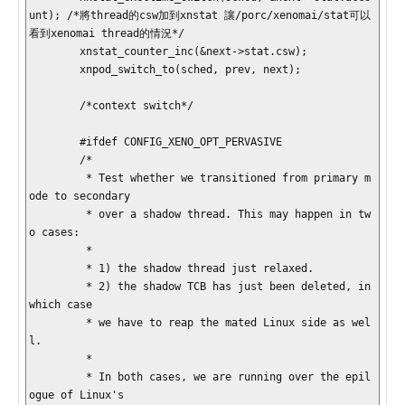
unt); /*將thread的csw加到xnstat 讓/porc/xenomai/stat可以
看到xenomai thread的情況*/

        xnstat_counter_inc(&next->stat.csw);

        xnpod_switch_to(sched, prev, next);

        /*context switch*/

        #ifdef CONFIG_XENO_OPT_PERVASIVE

        /*

         * Test whether we transitioned from primary m
ode to secondary

         * over a shadow thread. This may happen in tw
o cases:

         *

         * 1) the shadow thread just relaxed.

         * 2) the shadow TCB has just been deleted, in 
which case

         * we have to reap the mated Linux side as wel
l.

         *

         * In both cases, we are running over the epil
ogue of Linux's
