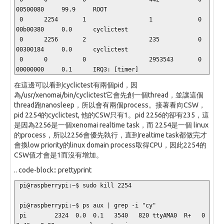
00500080     99.9     ROOT

 0      2254       1                  1             0         
00b00380     0.0      cyclictest

 0      2256       2                  235           0         
00300184     0.0      cyclictest

 0      0          0                  2953543       0         
00000000     0.1      IRQ3: [timer]
在這邊可以看到cyclictest有兩個pid，因
為/usr/xenomai/bin/cyclictest它會先創一個thread，並讓這個
thread跑nanosleep，所以會有兩個process。接著看向CSW，
pid 2254的cyclictest, 他的CSW只有1。pid 2256的卻有235，這
是因為2256是一個xenomai realtime task，而 2254是一個 linux
的process，所以2256會優先執行，直到realtime task都做完才
會換low priority的linux domain process取得CPU，因此2254的
CSW值才會是1而沒有增加。
.. code-block:: prettyprint
 pi@raspberrypi:~$ sudo kill 2254

 pi@raspberrypi:~$ ps aux | grep -i "cy"

 pi        2324  0.0  0.1   3540   820 ttyAMA0  R+   0