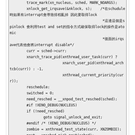
        trace_mark(xn_nucleus, sched, MARK_NOARGS);

        xnlock_get_irqsave(&nklock, s);    /*在schudule
時如果有interrupt會導致排程亂掉 因此要取得lock

                                            *這邊這個是s
pinlock 會利用test and set的指令方式確保取得lock的操作是ato
mic 

                                            *後面的irqs
ave代表他會將interrupt disable*/

        curr = sched->curr;

        xnarch_trace_pid(xnthread_user_task(curr) ?

                         xnarch_user_pid(xnthread_arch
tcb(curr)) : -1,

                         xnthread_current_priority(cur
r));

        reschedule:

        switched = 0;

        need_resched = __xnpod_test_resched(sched);

        #if !XENO_DEBUG(NUCLEUS)

        if (!need_resched)

                goto signal_unlock_and_exit;

        #endif /* !XENO_DEBUG(NUCLEUS) */

        zombie = xnthread_test_state(curr, XNZOMBIE);
