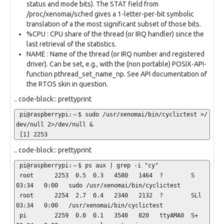
status and mode bits). The STAT field from
/proc/xenomai/sched gives a 1-letter-per-bit symbolic
translation of a the most significant subset of those bits.
%CPU : CPU share of the thread (or IRQ handler) since the
last retrieval of the statistics.
NAME : Name of the thread (or IRQ number and registered
driver). Can be set, e.g., with the (non portable) POSIX-API-
function pthread_set_name_np. See API documentation of
the RTOS skin in question.
.. code-block:: prettyprint
 pi@raspberrypi:～$ sudo /usr/xenomai/bin/cyclictest >/
dev/null 2>/dev/null &

 [1] 2253
.. code-block:: prettyprint
 pi@raspberrypi:～$ ps aux | grep -i "cy"

 root      2253  0.5  0.3   4580   1464  ?        S    
03:34   0:00   sudo /usr/xenomai/bin/cyclictest

 root      2254  2.7  0.4   2340   2132  ?        SLl  
03:34   0:00   /usr/xenomai/bin/cyclictest

 pi        2259  0.0  0.1   3540   820   ttyAMA0  S+   