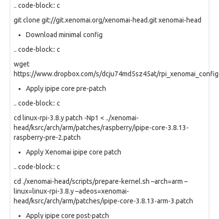
.. code-block:: c
git clone git://git.xenomai.org/xenomai-head.git xenomai-head
Download minimal config
.. code-block:: c
wget
https://www.dropbox.com/s/dcju74md5sz45at/rpi_xenomai_config
Apply ipipe core pre-patch
.. code-block:: c
cd linux-rpi-3.8.y patch -Np1 < ../xenomai-
head/ksrc/arch/arm/patches/raspberry/ipipe-core-3.8.13-
raspberry-pre-2.patch
Apply Xenomai ipipe core patch
.. code-block:: c
cd ./xenomai-head/scripts/prepare-kernel.sh –arch=arm –
linux=linux-rpi-3.8.y –adeos=xenomai-
head/ksrc/arch/arm/patches/ipipe-core-3.8.13-arm-3.patch
Apply ipipe core post-patch