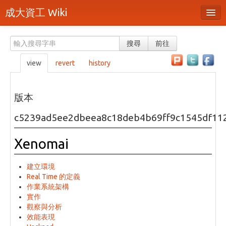
成大資工 Wiki
所有頁面
搜尋
前往
分類
view
revert
history
隨機頁面
最近活動
版本
上傳檔案
c5239ad5ee2dbeea8c18deb4b69ff9c1545df11
本頁面
Xenomai
頁面原始檔
建立環境
可列印版本
Real Time 的定義
作業系統架構
刪除本頁
實作
觀察與分析
效能表現
登入 / 註冊帳號