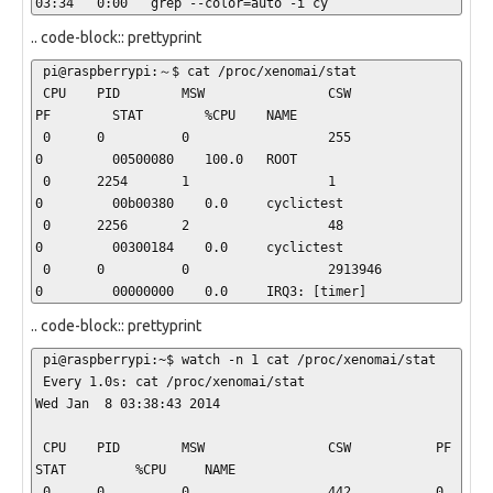
03:34   0:00   grep --color=auto -i cy
.. code-block:: prettyprint
 pi@raspberrypi:～$ cat /proc/xenomai/stat

 CPU    PID        MSW                CSW              
PF        STAT        %CPU    NAME

 0      0          0                  255              
0         00500080    100.0   ROOT

 0      2254       1                  1                
0         00b00380    0.0     cyclictest

 0      2256       2                  48               
0         00300184    0.0     cyclictest

 0      0          0                  2913946          
0         00000000    0.0     IRQ3: [timer]
.. code-block:: prettyprint
 pi@raspberrypi:~$ watch -n 1 cat /proc/xenomai/stat

 Every 1.0s: cat /proc/xenomai/stat                      
Wed Jan  8 03:38:43 2014

 CPU    PID        MSW                CSW           PF        
STAT         %CPU     NAME

 0      0          0                  442           0         