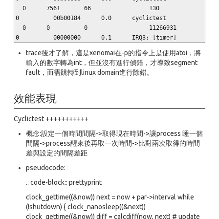
  0      7561       66                 130                
0          00b00184      0.0      cyclictest

  0      0          0                  11266931           
0          00000000      0.1      IRQ3: [timer]
trace後才了解，這是xenomai在-p的指令上是使用atoi，將
輸入的數字轉為int，但並沒有進行偵錯，才導致segment
fault，而需跳轉到linux domain進行除錯。
效能表現
Cyclictest +++++++++++
概念:設定一個時間間隔->取得現在時間->讓process 睡一個
間隔->process醒來後再取一次時間->比對兩次取得的時間
差與設定的間隔差距
pseudocode:
.. code-block:: prettyprint
clock_gettime((&now)) next = now + par->interval while
(!shutdown) { clock_nanosleep((&next))
clock_gettime((&now)) diff = calcdiff(now, next) # update