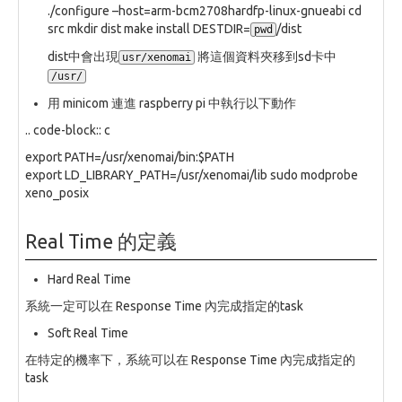
./configure –host=arm-bcm2708hardfp-linux-gnueabi cd
src mkdir dist make install DESTDIR=
/dist
pwd
dist中會出現
將這個資料夾移到sd卡中
usr/xenomai
/usr/
用 minicom 連進 raspberry pi 中執行以下動作
.. code-block:: c
export PATH=/usr/xenomai/bin:$PATH
export LD_LIBRARY_PATH=/usr/xenomai/lib sudo modprobe
xeno_posix
Real Time 的定義
Hard Real Time
系統一定可以在 Response Time 內完成指定的task
Soft Real Time
在特定的機率下，系統可以在 Response Time 內完成指定的
task