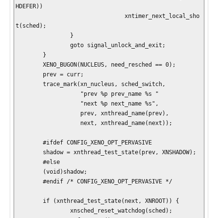
HDEFER))

                                xntimer_next_local_sho
t(sched);

                }

                goto signal_unlock_and_exit;

        }

        XENO_BUGON(NUCLEUS, need_resched == 0);

        prev = curr;

        trace_mark(xn_nucleus, sched_switch,

                   "prev %p prev_name %s "

                   "next %p next_name %s",

                   prev, xnthread_name(prev),

                   next, xnthread_name(next));

        #ifdef CONFIG_XENO_OPT_PERVASIVE

        shadow = xnthread_test_state(prev, XNSHADOW);

        #else

        (void)shadow;

        #endif /* CONFIG_XENO_OPT_PERVASIVE */

        if (xnthread_test_state(next, XNROOT)) {

                xnsched_reset_watchdog(sched);
