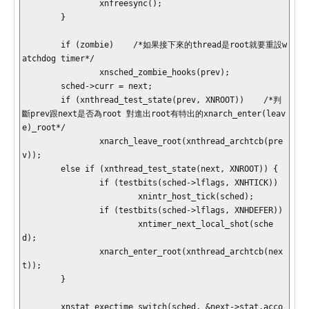
                xnfreesync();

        }

        if (zombie)    /*如果接下來的thread是root就要重設w
atchdog timer*/

                xnsched_zombie_hooks(prev);

        sched->curr = next;

        if (xnthread_test_state(prev, XNROOT))    /*判
斷prev跟next是否為root 對進出root有特出的xnarch_enter(leav
e)_root*/

                xnarch_leave_root(xnthread_archtcb(pre
v));

        else if (xnthread_test_state(next, XNROOT)) {

                if (testbits(sched->lflags, XNHTICK))

                        xnintr_host_tick(sched);

                if (testbits(sched->lflags, XNHDEFER))

                        xntimer_next_local_shot(sche
d);

                xnarch_enter_root(xnthread_archtcb(nex
t));

        }

        xnstat_exectime_switch(sched, &next->stat.acco