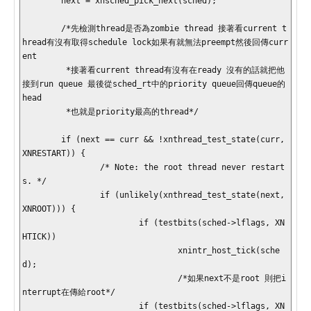
        next = xnsched_pick_next(sched);

        /*先檢測thread是否為zombie thread 接著看current t
hread有沒有取得schedule lock如果有就無法preempt然後回傳curr
ent

         *接著看current thread有沒有在ready 沒有的話就把他
接到run queue 最後從sched_rt中的priority queue回傳queue的
head 

         *也就是priority最高的thread*/

        if (next == curr && !xnthread_test_state(curr, 
XNRESTART)) {

                /* Note: the root thread never restart
s. */

                if (unlikely(xnthread_test_state(next, 
XNROOT))) {

                        if (testbits(sched->lflags, XN
HTICK))

                                xnintr_host_tick(sche
d);

                                /*如果next不是root 則把i
nterrupt在傳給root*/

                        if (testbits(sched->lflags, XN