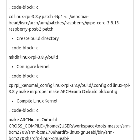
.. code-block:: c
cd linux-rpi-3.8.y patch -Np1 < ../xenomai-
head/ksrc/arch/arm/patches/raspberry/ipipe-core-3.8.13-
raspberry-post-2.patch
Create build directory
.. code-block:: c
mkdir linux-rpi-3.8.y/build
Configure kernel
.. code-block:: c
cp rpi_xenomai_config linux-rpi-3.8.y/build/.config cd linux-rpi-
3.8.y make mrproper make ARCH=arm O=build oldconfig
Compile Linux Kernel
.. code-block:: c
make ARCH=arm O=build
CROSS_COMPILE=/home/$USER/workspace/tools-master/arm-
bcm2708/arm-bcm2708hardfp-linux-gnueabi/bin/arm-
bcm2708hardfp-linux-gnueabi-