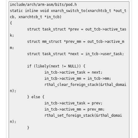
include/arch/arm-asm/bits/pod.h

static inline void xnarch_switch_to(xnarchtcb_t *out_t
cb, xnarchtcb_t *in_tcb)

{

        struct task_struct *prev = out_tcb->active_tas
k;

        struct mm_struct *prev_mm = out_tcb->active_m
m;

        struct task_struct *next = in_tcb->user_task;

        if (likely(next != NULL)) {

                in_tcb->active_task = next;

                in_tcb->active_mm = in_tcb->mm;

                rthal_clear_foreign_stack(&rthal_domai
n);

        } else {

                in_tcb->active_task = prev;

                in_tcb->active_mm = prev_mm;

                rthal_set_foreign_stack(&rthal_domai
n);

        }
