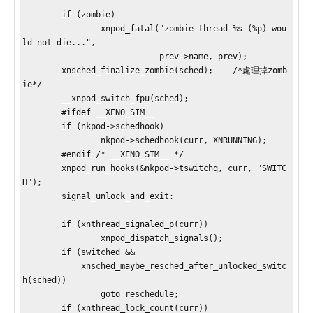
        if (zombie)

                xnpod_fatal("zombie thread %s (%p) wou
ld not die...",

                            prev->name, prev);

        xnsched_finalize_zombie(sched);    /*處理掉zomb
ie*/

        __xnpod_switch_fpu(sched);

        #ifdef __XENO_SIM__

        if (nkpod->schedhook)

                nkpod->schedhook(curr, XNRUNNING);

        #endif /* __XENO_SIM__ */

        xnpod_run_hooks(&nkpod->tswitchq, curr, "SWITC
H");

        signal_unlock_and_exit:

        if (xnthread_signaled_p(curr))

                xnpod_dispatch_signals();

        if (switched &&

            xnsched_maybe_resched_after_unlocked_switc
h(sched))

                goto reschedule;

        if (xnthread_lock_count(curr))
