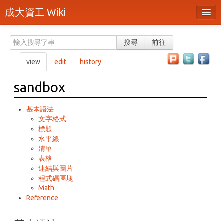
成大資工 Wiki
所有頁面
搜尋
前往
分類
view
edit
history
隨機頁面
sandbox
最近活動
基本語法
上傳檔案
文字格式
標題
本頁面
水平線
清單
頁面原始檔
表格
連結與圖片
可列印版本
程式碼區塊
Math
刪除本頁
Reference
登入 / 註冊帳號