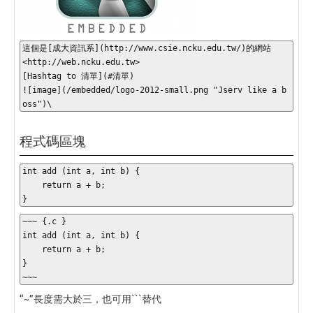
這個是[成大資訊系](http://www.csie.ncku.edu.tw/)的網站

<http://web.ncku.edu.tw>

[Hashtag to 清單](#清單)

![image](/embedded/logo-2012-small.png "Jserv like a b
oss")\
程式碼區塊
int
 add 
(
int
 a
,
int
 b
)
{
return
 a 
+
 b
;
}
~~~ {.c }

int add (int a, int b) {

    return a + b;

}

~~~
“~”長度需大於三，也可用```替代