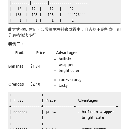
|--------:|:-------|-----------|:------:|

|   12  |  12  |    12   |    12  |

|  123  |  123 |   123   |   ```123```  |

|    1  |    1 |     1   |     1  |
此方式優點在於可以選擇左右對齊或置中，且表格不需對齊，但
是表格無法多行
範例二：
Fruit
Price
Advantages
built-in
wrapper
Bananas
$1.34
bright color
cures scurvy
Oranges
$2.10
tasty
+---------------+---------------+--------------------+

| Fruit         | Price         | Advantages         |

+===============+===============+====================+

| Bananas       | $1.34         | - built-in wrapper |

|               |               | - bright color     |

+---------------+---------------+--------------------+
