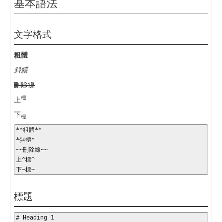
基本語法
文字格式
粗體
斜體
刪除線
標
上
下
標
**粗體**

*斜體*

~~刪除線~~

上^標^

下~標~
標題
# Heading 1
