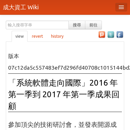
成大資工 Wiki
所有頁面
搜尋
前往
分類
view
revert
history
隨機頁面
最近活動
版本
上傳檔案
07c12da5c557483ef7d296fd40708c1015144bd
本頁面
「系統軟體走向國際」2016 年
頁面原始檔
第一季到 2017 年第一季成果回
可列印版本
顧
刪除本頁
參加頂尖的技術研討會，並發表開源成
登入 / 註冊帳號