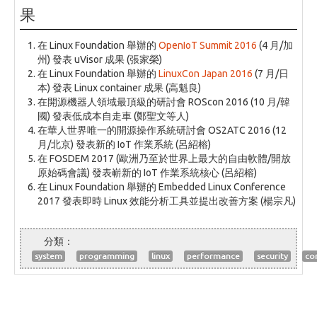
果
在 Linux Foundation 舉辦的
OpenIoT Summit 2016
(4 月/加
州) 發表 uVisor 成果 (張家榮)
在 Linux Foundation 舉辦的
LinuxCon Japan 2016
(7 月/日
本) 發表 Linux container 成果 (高魁良)
在開源機器人領域最頂級的研討會 ROScon 2016 (10 月/韓
國) 發表低成本自走車 (鄭聖文等人)
在華人世界唯一的開源操作系統研討會 OS2ATC 2016 (12
月/北京) 發表新的 IoT 作業系統 (呂紹榕)
在 FOSDEM 2017 (歐洲乃至於世界上最大的自由軟體/開放
原始碼會議) 發表嶄新的 IoT 作業系統核心 (呂紹榕)
在 Linux Foundation 舉辦的 Embedded Linux Conference
2017 發表即時 Linux 效能分析工具並提出改善方案 (楊宗凡)
system
programming
linux
performance
security
co