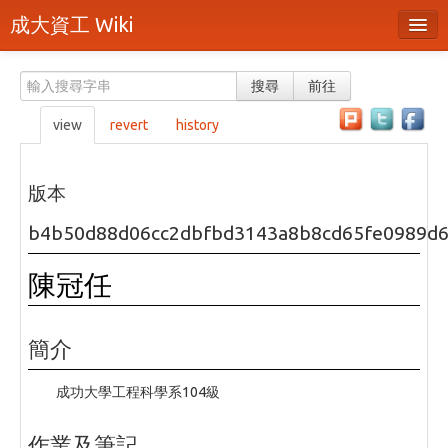
成大資工 Wiki
所有頁面
搜尋
前往
分類
view
revert
history
隨機頁面
最近活動
版本
上傳檔案
b4b50d88d06cc2dbfbd3143a8b8cd65fe0989d
本頁面
陳冠任
頁面原始檔
可列印版本
簡介
刪除本頁
成功大學工程科學系104級
登入 / 註冊帳號
作業及筆記