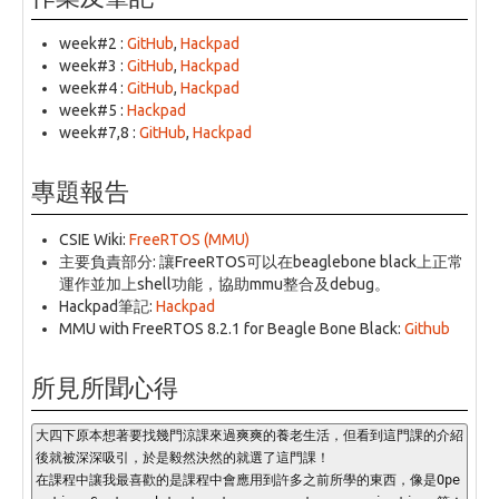
week#2 :
GitHub
,
Hackpad
week#3 :
GitHub
,
Hackpad
week#4 :
GitHub
,
Hackpad
week#5 :
Hackpad
week#7,8 :
GitHub
,
Hackpad
專題報告
CSIE Wiki:
FreeRTOS (MMU)
主要負責部分: 讓FreeRTOS可以在beaglebone black上正常
運作並加上shell功能，協助mmu整合及debug。
Hackpad筆記:
Hackpad
MMU with FreeRTOS 8.2.1 for Beagle Bone Black:
Github
所見所聞心得
大四下原本想著要找幾門涼課來過爽爽的養老生活，但看到這門課的介紹
後就被深深吸引，於是毅然決然的就選了這門課！

在課程中讓我最喜歡的是課程中會應用到許多之前所學的東西，像是Ope