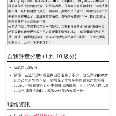
rating System、datastructure、computer organization…等！
以前在學這此科目的時候，對於其內容，只有知道有這個東西、這種功能
的印像，至於如何實作則是一知半解，然而在這門課中，將這些課程中所
教的東西都用上了，並且有實作過程，看得到完整的code，因此對於這
些東西會有十分深刻的印像！

修完這門課，不得不說這是一門硬課，需要非常非常多的時間來做作業，
然而同時也會發現許多自已之前所學不清楚的地方，進而彌補自己的不
足，經過一個學期的訓練，會深深的感到自己真的"爆弱"，但比之學期
初的自己，已有非常多的進步！
自我評量分數 (1 到 10 級分)
我給自己8級分。
原因：在這門課中感覺到自己進步了不少，但也深深的瞭解
到自己的所學的不足，雖然花了非常多時間去寫作業和看
code，但卻很難達到心中想做出的成果，而且也發現自己看
code的速度不夠快，導致做作業的效率不佳。
聯絡資訊
Email:
steven510838@gmail.com