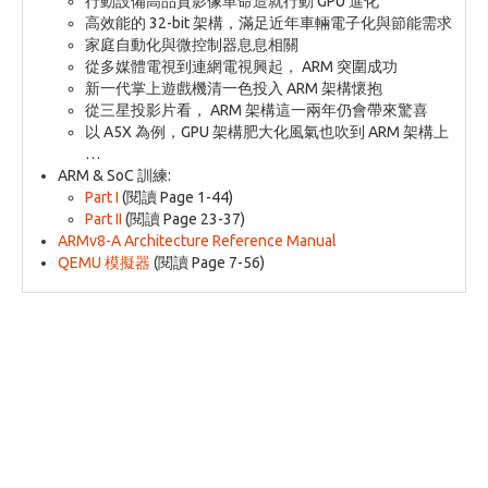
行動設備高品質影像革命造就行動 GPU 進化
高效能的 32-bit 架構，滿足近年車輛電子化與節能需求
家庭自動化與微控制器息息相關
從多媒體電視到連網電視興起， ARM 突圍成功
新一代掌上遊戲機清一色投入 ARM 架構懷抱
從三星投影片看， ARM 架構這一兩年仍會帶來驚喜
以 A5X 為例，GPU 架構肥大化風氣也吹到 ARM 架構上
…
ARM & SoC 訓練:
Part I
(閱讀 Page 1-44)
Part II
(閱讀 Page 23-37)
ARMv8-A Architecture Reference Manual
QEMU 模擬器
(閱讀 Page 7-56)