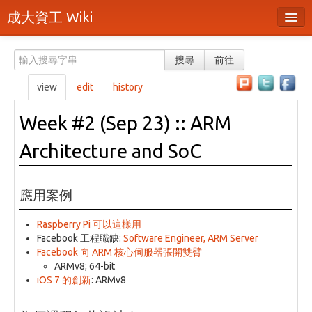
成大資工 Wiki
所有頁面
搜尋
前往
分類
view
edit
history
隨機頁面
Week #2 (Sep 23) :: ARM
最近活動
Architecture and SoC
上傳檔案
本頁面
應用案例
頁面原始檔
Raspberry Pi 可以這樣用
Facebook 工程職缺:
Software Engineer, ARM Server
可列印版本
Facebook 向 ARM 核心伺服器張開雙臂
ARMv8; 64-bit
刪除本頁
iOS 7 的創新
: ARMv8
登入 / 註冊帳號