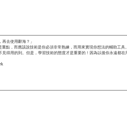
，再去使用辭海？」
不是重點，而應該說技術是你必須非常熟練，而用來實現你想法的輔助工具
不見得用的到。但是，學習技術的態度才是重要的！因為以後你永遠都在
rk