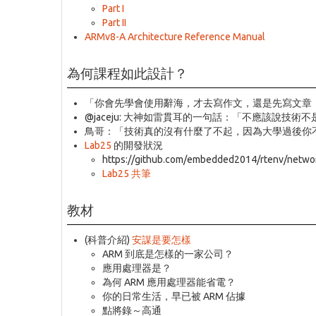
Part I
Part II
ARMv8-A Architecture Reference Manual
為何課程如此設計？
「你會先學會使用辭海，才去寫作文，還是先寫文章
@jaceju
: 大神如雷貫耳的一句話：「不應該說技術
鳥哥：「技術真的沒有什麼了不起，因為大學過後你
Lab25
的開發狀況
https://github.com/embedded2014/rtenv/netwo
Lab25 共筆
教材
(科普介紹)
安謀是要怎樣
ARM 到底是怎樣的一家公司？
應用處理器是？
為何 ARM 應用處理器能省電？
你的日常生活，早已被 ARM 佔據
點將錄～高通