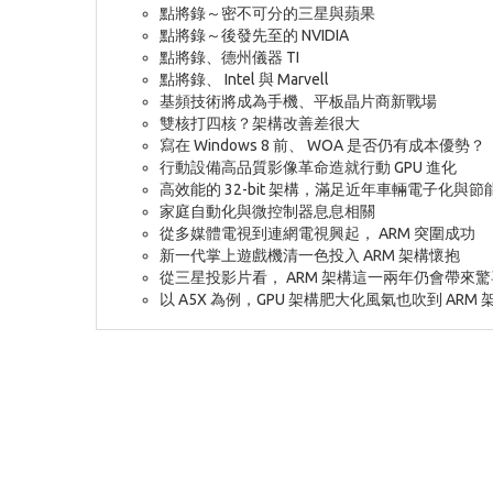
點將錄～密不可分的三星與蘋果
點將錄～後發先至的 NVIDIA
點將錄、德州儀器 TI
點將錄、 Intel 與 Marvell
基頻技術將成為手機、平板晶片商新戰場
雙核打四核？架構改善差很大
寫在 Windows 8 前、 WOA 是否仍有成本優勢？
行動設備高品質影像革命造就行動 GPU 進化
高效能的 32-bit 架構，滿足近年車輛電子化與節
家庭自動化與微控制器息息相關
從多媒體電視到連網電視興起， ARM 突圍成功
新一代掌上遊戲機清一色投入 ARM 架構懷抱
從三星投影片看， ARM 架構這一兩年仍會帶來驚
以 A5X 為例，GPU 架構肥大化風氣也吹到 ARM 