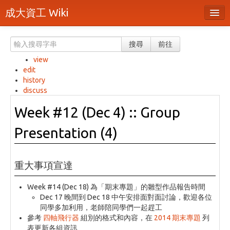
成大資工 Wiki
所有頁面
搜尋
前往
分類
view
edit
隨機頁面
history
discuss
最近活動
Week #12 (Dec 4) :: Group
上傳檔案
Presentation (4)
本頁面
頁面原始檔
重大事項宣達
可列印版本
Week #14 (Dec 18) 為「期末專題」的雛型作品報告時間
刪除本頁
Dec 17 晚間到 Dec 18 中午安排面對面討論，歡迎各位
同學多加利用，老師陪同學們一起趕工
參考
四軸飛行器
組別的格式和內容，在
2014 期末專題
列
登入 / 註冊帳號
表更新各組資訊