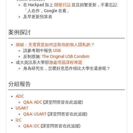
在 Hackpad 加上
開發日誌
並且頻繁更新，不要忘記
登出
「人在作，Google 在看」
及早更新預算表
案例探討
揭秘：充電寶是如何盜取你的個人隱私的？
請參考期中報告
USB
反制措施:
The Original USB Condom
成大資訊系大學部
微處理器課程專題
身為研究生，怎麼好意思作得比大學生還差呢？
分組報告
ADC
Q&A: ADC
(課堂問答皆在此追蹤)
USART
Q&A: USART
(課堂問答皆在此追蹤)
I2C
Q&A: I2C
(課堂問答皆在此追蹤)