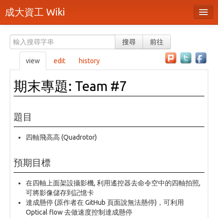
成大資工 Wiki
所有頁面
搜尋
前往
分類
view
edit
history
隨機頁面
期末專題: Team #7
最近活動
上傳檔案
題目
本頁面
四軸飛高高 (Quadrotor)
頁面原始檔
預期目標
可列印版本
在四軸上面架設攝影機, 利用遙控器去命令空中的四軸拍照,
刪除本頁
可將影像儲存到記憶卡
達成懸停 (原作者在 GitHub 頁面說無法懸停)，可利用
登入 / 註冊帳號
Optical flow 去做速度控制達成懸停