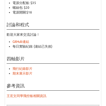
電源分配板: $35
螺絲包: $20
電源開關:$16
討論和程式
歡迎大家來交流討論！
GitHub連結
每日實驗紀錄: (連結已失效)
四軸影片
飛行紀錄影片
期末展示影片
參考資訊
王宏文同學飛控板相關資訊