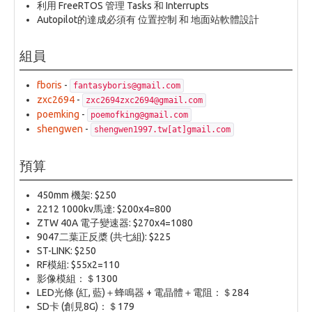
利用 FreeRTOS 管理 Tasks 和 Interrupts
Autopilot的達成必須有 位置控制 和 地面站軟體設計
組員
fboris
-
fantasyboris@gmail.com
zxc2694
-
zxc2694zxc2694@gmail.com
poemking
-
poemofking@gmail.com
shengwen
-
shengwen1997.tw[at]gmail.com
預算
450mm 機架: $250
2212 1000kv馬達: $200x4=800
ZTW 40A 電子變速器: $270x4=1080
9047二葉正反槳 (共七組): $225
ST-LINK: $250
RF模組: $55x2=110
影像模組：＄1300
LED光條 (紅, 藍)＋蜂鳴器 + 電晶體＋電阻：＄284
SD卡 (創見8G)：＄179