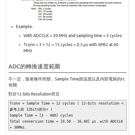
Example:
With ADCCLK = 30 MHz and sampling time = 3 cycles:
Tconv = 3 + 12 = 15 cycles = 0.5 µs with APB2 at 60
MHz
ADC的轉換速度範圍
不一定，隨著條件而變，Sample Time跟温度以及内部電路的rc
有關
對於12-bits Resolution而言
Tconv 
=
 Sample Time 
+
12
 cycles 
(
12
-
bits resolution 
<
參考上節 
12
bits
部分
>
)
Sample Time 
=
[
3
-
480
]
 cycles
Total conversion time 
=
[
0
.50
-
16.40
]
 µs，with ADCCLK 
=
30
MHz.