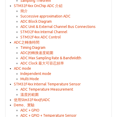
Sampling Theorem
STM32F4xx OnChip ADC 介紹
簡介
Successive approximation ADC
ADC Block Diagram
ADC Unit & External Channel Bus Connections
STM32F4xx Internal Channel
STM32F4xx ADC Control
ADC之轉換時間
Timing Diagram
ADC的轉換速度範圍
ADC Max Sampling Rate & BandWidth
ADC Clock 最大可容忍頻率
ADC mode
Independent mode
Multi Mode
STM32F4xx Internal Temperature Sensor
ADC Temperature Measurement
溫度的範圍
使用Stm32F4xx的ADC
Demo、實驗
ADC + GPIO
ADC + GPIO + Temperature Sensor