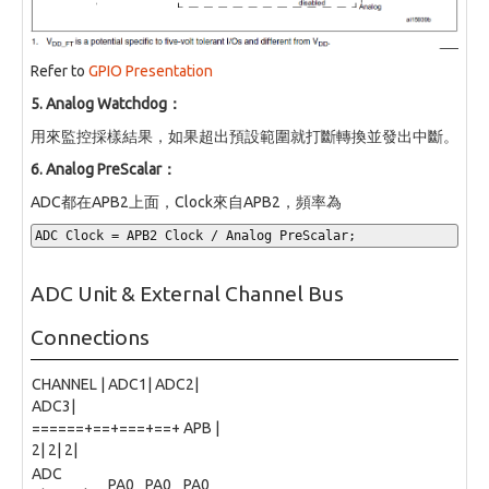
Refer to
GPIO Presentation
5. Analog Watchdog：
用來監控採樣結果，如果超出預設範圍就打斷轉換並發出中斷。
6. Analog PreScalar：
ADC都在APB2上面，Clock來自APB2，頻率為
ADC Clock 
=
 APB2 Clock 
/
 Analog PreScalar
;
ADC Unit & External Channel Bus
Connections
CHANNEL | ADC1| ADC2|
ADC3|
======+==+===+==+ APB |
2| 2| 2|
ADC
PA0
PA0
PA0