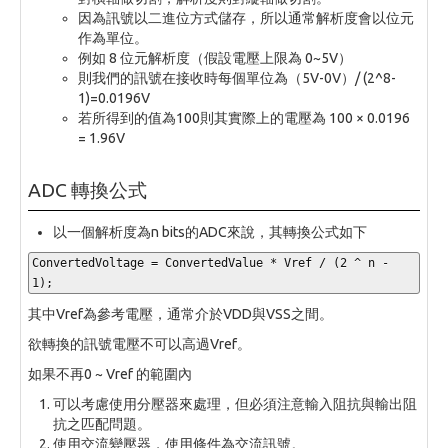
因為訊號以二進位方式儲存，所以通常解析度會以位元
作為單位。
例如 8 位元解析度（假設電壓上限為 0~5V）
則我們的訊號在接收時每個單位為（5V-0V）/ (2^8-
1)=0.0196V
若所得到的值為100則其實際上的電壓為 100 × 0.0196
= 1.96V
ADC 轉換公式
以一個解析度為n bits的ADC來說，其轉換公式如下
ConvertedVoltage 
=
 ConvertedValue 
*
 Vref 
/
(
2
^
 n 
-
1
);
其中Vref為參考電壓，通常介於VDD與VSS之間。
欲轉換的訊號電壓不可以高過Vref。
如果不再0 ~ Vref 的範圍內
可以考慮使用分壓器來處理，但必須注意輸入阻抗與輸出阻
抗之匹配問題。
使用交流變壓器，使用條件為交流訊號。