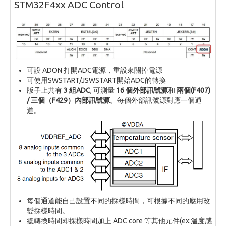
STM32F4xx ADC Control
可設 ADON 打開ADC電源，重設來關掉電源
可使用SWSTART/JSWSTART開始ADC的轉換
版子上共有
3 組ADC
, 可測量
16 個外部訊號源
和
兩個(F407)
/ 三個（F429）內部訊號源
。每個外部訊號源對應一個通
道。
每個通道能自己設置不同的採樣時間，可根據不同的應用改
變採樣時間。
總轉換時間即採樣時間加上 ADC core 等其他元件(ex:溫度感