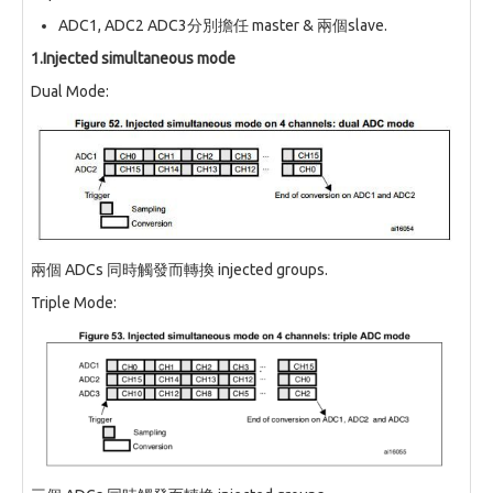
ADC1, ADC2 ADC3分別擔任 master & 兩個slave.
1.Injected simultaneous mode
Dual Mode:
兩個 ADCs 同時觸發而轉換 injected groups.
Triple Mode: