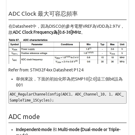
ADC Clock 最大可容忍頻率
在Datasheet中，因為DISCO的參考電壓VREF為VDD為2.97V，
故
ADC Clock Frequency為[0.6-36]MHz
。
Refer from: STM32F4xx Datasheet P124
舉例來說，下面的初始化即為把SMP10[2:0]這三個bit設為
001
ADC_RegularChannelConfig
(
ADC1
,
 ADC_Channel_10
,
1
,
 ADC_
SampleTime_15Cycles
);
ADC mode
Independent-mode
和
Multi-mode (Dual-mode or Triple-