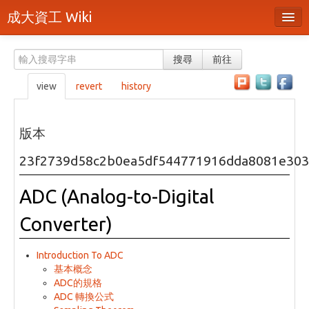
成大資工 Wiki
所有頁面
搜尋
前往
分類
view
revert
history
隨機頁面
最近活動
版本
上傳檔案
23f2739d58c2b0ea5df544771916dda8081e303
本頁面
ADC (Analog-to-Digital
頁面原始檔
Converter)
可列印版本
Introduction To ADC
刪除本頁
基本概念
ADC的規格
ADC 轉換公式
登入 / 註冊帳號