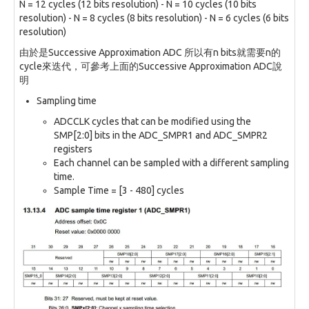
N = 12 cycles (12 bits resolution) - N = 10 cycles (10 bits
resolution) - N = 8 cycles (8 bits resolution) - N = 6 cycles (6 bits
resolution)
由於是Successive Approximation ADC 所以有n bits就需要n的
cycle來迭代，可參考上面的Successive Approximation ADC說
明
Sampling time
ADCCLK cycles that can be modified using the
SMP[2:0] bits in the ADC_SMPR1 and ADC_SMPR2
registers
Each channel can be sampled with a different sampling
time.
Sample Time = [3 - 480] cycles