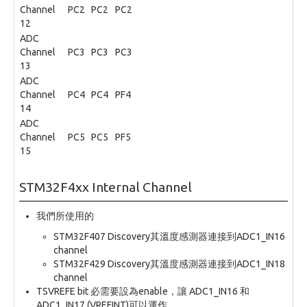
Channel
PC2
PC2
PC2
12
ADC
Channel
PC3
PC3
PC3
13
ADC
Channel
PC4
PC4
PF4
14
ADC
Channel
PC5
PC5
PF5
15
STM32F4xx Internal Channel
我們所使用的
STM32F407 Discovery其溫度感測器連接到ADC1_IN16
channel
STM32F429 Discovery其溫度感測器連接到ADC1_IN18
channel
TSVREFE bit 必需要設為enable，讓 ADC1_IN16 和
ADC1_IN17 (VREFINT)可以運作