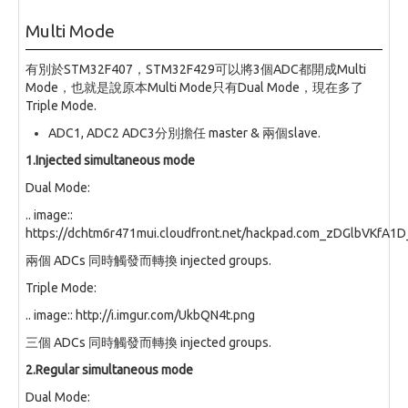
Multi Mode
有別於STM32F407，STM32F429可以將3個ADC都開成Multi
Mode，也就是說原本Multi Mode只有Dual Mode，現在多了
Triple Mode.
ADC1, ADC2 ADC3分別擔任 master & 兩個slave.
1.Injected simultaneous mode
Dual Mode:
.. image::
https://dchtm6r471mui.cloudfront.net/hackpad.com_zDGlbVKfA1
兩個 ADCs 同時觸發而轉換 injected groups.
Triple Mode:
.. image:: http://i.imgur.com/UkbQN4t.png
三個 ADCs 同時觸發而轉換 injected groups.
2.Regular simultaneous mode
Dual Mode: