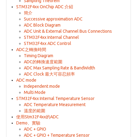
Sampling Theorem
STM32F4xx OnChip ADC 介紹
簡介
Successive approximation ADC
ADC Block Diagram
ADC Unit & External Channel Bus Connections
STM32F4xx Internal Channel
STM32F4xx ADC Control
ADC之轉換時間
Timing Diagram
ADC的轉換速度範圍
ADC Max Sampling Rate & BandWidth
ADC Clock 最大可容忍頻率
ADC mode
Independent mode
Multi Mode
STM32F4xx Internal Temperature Sensor
ADC Temperature Measurement
溫度的範圍
使用Stm32F4xx的ADC
Demo、實驗
ADC + GPIO
ADC + GPIO + Temperature Sensor