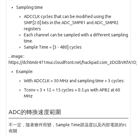
Sampling time
ADCCLK cycles that can be modified using the
SMP[2:0] bits in the ADC_SMPR1 and ADC_SMPR2
registers
Each channel can be sampled with a different sampling
time.
Sample Time = [3 - 480] cycles
.. image::
https://dchtm6r471mui.cloudfront.net/hackpad.com_zDGlbVKfA
Example:
With ADCCLK = 30 MHz and sampling time = 3 cycles:
Tconv = 3 + 12 = 15 cycles = 0.5 µs with APB2 at 60
MHz
ADC的轉換速度範圍
不一定，隨著條件而變，Sample Time跟温度以及内部電路的rc
有關