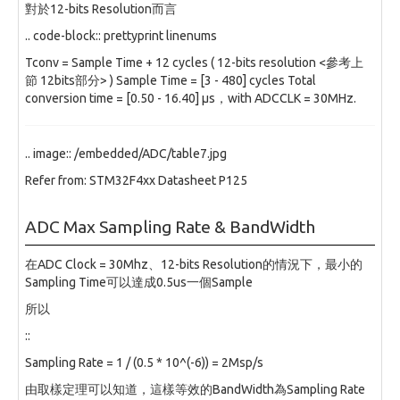
對於12-bits Resolution而言
.. code-block:: prettyprint linenums
Tconv = Sample Time + 12 cycles ( 12-bits resolution <參考上
節 12bits部分> ) Sample Time = [3 - 480] cycles Total
conversion time = [0.50 - 16.40] µs，with ADCCLK = 30MHz.
.. image:: /embedded/ADC/table7.jpg
Refer from: STM32F4xx Datasheet P125
ADC Max Sampling Rate & BandWidth
在ADC Clock = 30Mhz、12-bits Resolution的情況下，最小的
Sampling Time可以達成0.5us一個Sample
所以
::
Sampling Rate = 1 / (0.5 * 10^(-6)) = 2Msp/s
由取樣定理可以知道，這樣等效的BandWidth為Sampling Rate