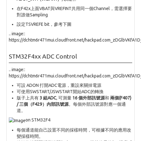
在F42x上面VBAT與VREFINT共用同一個Channel，需選擇要
對誰做Sampling
設定TSVREFE bit，參考下圖
.. image::
https://dchtm6r471mui.cloudfront.net/hackpad.com_zDGlbVKfA
STM32F4xx ADC Control
.. image::
https://dchtm6r471mui.cloudfront.net/hackpad.com_zDGlbVKfA1
可設 ADON 打開ADC電源，重設來關掉電源
可使用SWSTART/JSWSTART開始ADC的轉換
版子上共有
3 組ADC
, 可測量
16 個外部訊號源
和
兩個(F407)
/ 三個（F429）內部訊號源
。每個外部訊號源對應一個通
道。
on STM32F4
每個通道能自己設置不同的採樣時間，可根據不同的應用改
變採樣時間。