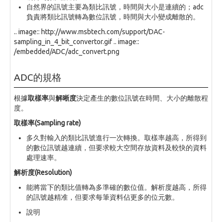
自然界的訊號主要為類比訊號，時間與大小是連續的；adc
負責將類比訊號轉為數位訊號，時間與大小變成離散的。
.. image:: http://www.msbtech.com/support/DAC-
sampling_in_4_bit_convertor.gif .. image::
/embedded/ADC/adc_convert.png
ADC的規格
根據
取樣率
與
解晰度
決定產生的數位訊號在時間、大小的離散程
度。
取樣率(Sampling rate)
多久對輸入的類比訊號進行一次轉換。取樣率越高，所得到
的數位訊號越連續，但要求較大空間存放資料及較快的資料
處理速率。
解析度(Resolution)
能將當下的類比值轉為多準確的數位值。解析度越高，所得
的訊號越精准，但要求每筆資料佔更多的位元數。
說明