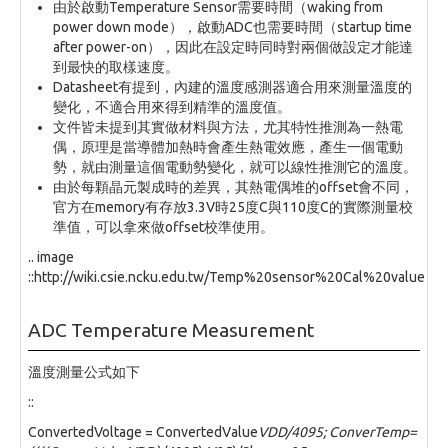
由於啟動Temperature Sensor需要時間（waking from
power down mode），啟動ADC也需要時間（startup time
after power-on），因此在設定時同時對兩個做設定才能達
到最快的取樣速度。
Datasheet有提到，內建的溫度感測器適合用來測量溫度的
變化，不適合用來得到精準的溫度值。
文件皆未提到其實做材料與方法，尤其特性推測為一熱電
偶，原理是當導體加熱時會產生熱電效應，產生一個電動
勢，就由測量這個電動勢變化，就可以線性推測它的溫度。
由於每顆晶元製成時的差異，其熱電偶堆的offset會不同，
官方在memory有存放3.3V時25度C與110度C的實際測量校
準值，可以拿來做offset校準使用。
.. image
::http://wiki.csie.ncku.edu.tw/Temp%20sensor%20Cal%20value
ADC Temperature Measurement
溫度測量公式如下
::
ConvertedVoltage = ConvertedValue
VDD/4095; ConverTemp=