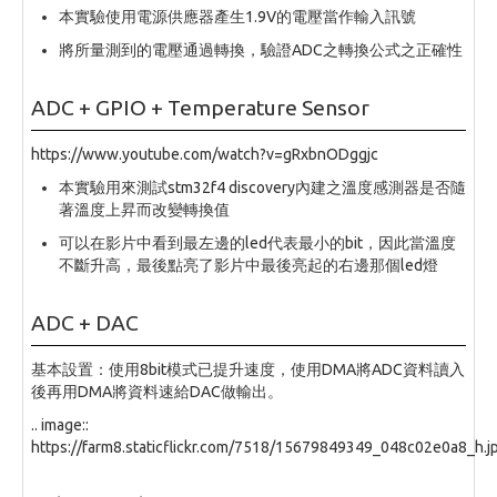
本實驗使用電源供應器產生1.9V的電壓當作輸入訊號
將所量測到的電壓通過轉換，驗證ADC之轉換公式之正確性
ADC + GPIO + Temperature Sensor
https://www.youtube.com/watch?v=gRxbnODggjc
本實驗用來測試stm32f4 discovery內建之溫度感測器是否隨
著溫度上昇而改變轉換值
可以在影片中看到最左邊的led代表最小的bit，因此當溫度
不斷升高，最後點亮了影片中最後亮起的右邊那個led燈
ADC + DAC
基本設置：使用8bit模式已提升速度，使用DMA將ADC資料讀入
後再用DMA將資料速給DAC做輸出。
.. image::
https://farm8.staticflickr.com/7518/15679849349_048c02e0a8_h.j