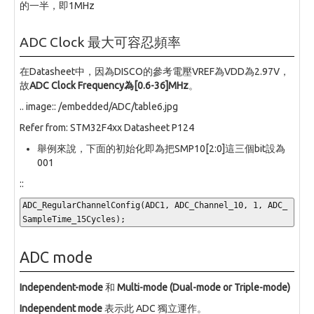
的一半，即1MHz
ADC Clock 最大可容忍頻率
在Datasheet中，因為DISCO的參考電壓VREF為VDD為2.97V，
故
ADC Clock Frequency為[0.6-36]MHz
。
.. image:: /embedded/ADC/table6.jpg
Refer from: STM32F4xx Datasheet P124
舉例來說，下面的初始化即為把SMP10[2:0]這三個bit設為
001
::
ADC_RegularChannelConfig(ADC1, ADC_Channel_10, 1, ADC_
SampleTime_15Cycles);
ADC mode
Independent-mode
和
Multi-mode (Dual-mode or Triple-mode)
Independent mode
表示此 ADC 獨立運作。