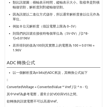
類比訊號圖：橫軸表示時間，縱軸表示大小。取樣率是對橫
軸做切割，解析度則對縱軸做切割。
因為訊號以二進位方式儲存，所以通常解析度會以位元作為
單位。
例如 8 位元解析度（假設電壓上限為 0~5V）
則我們的訊號在接收時每個單位為（5V-0V）/ (2^8-
1)=0.0196V
若所得到的值為100則其實際上的電壓為 100 × 0.0196 =
1.96V
ADC 轉換公式
以一個解析度為n bits的ADC來說，其轉換公式如下
::
ConvertedVoltage = ConvertedValue * Vref / (2 ^ n - 1);
其中Vref為參考電壓，通常介於VDD與VSS之間。
欲轉換的訊號電壓不可以高過Vref。