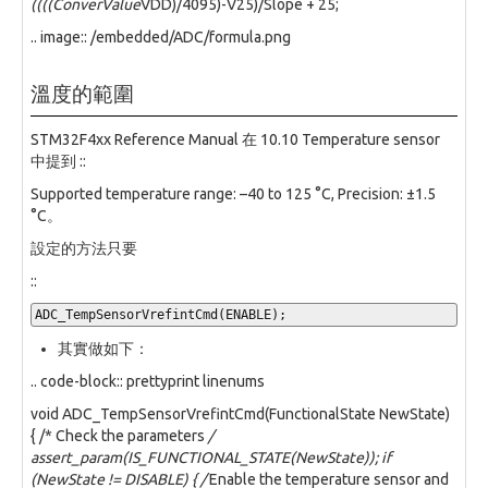
((((ConverValue
VDD)/4095)-V25)/Slope + 25;
.. image:: /embedded/ADC/formula.png
溫度的範圍
STM32F4xx Reference Manual 在 10.10 Temperature sensor
中提到 ::
Supported temperature range: –40 to 125 °C, Precision: ±1.5
°C。
設定的方法只要
::
ADC_TempSensorVrefintCmd(ENABLE);
其實做如下：
.. code-block:: prettyprint linenums
void ADC_TempSensorVrefintCmd(FunctionalState NewState)
{ /* Check the parameters
/
assert_param(IS_FUNCTIONAL_STATE(NewState)); if
(NewState != DISABLE) { /
Enable the temperature sensor and