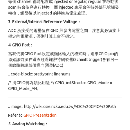
每個 channel 都能配置成 injected or regular, regular 在啟動後
scan 時會依序進行轉換，而 injected 表示會等待外部訊號觸發
轉換，觸發後以 injected 的轉換為優先處理。
3. External/Internal Reference Voltage：
ADC 所接受的電壓值在 GND 與參考電壓之間，注意其必須接上
穩定的電壓源，否則計算上會不穩定。
4. GPIO Port：
當我們將GPIO Port設定成類比輸入的模式時，進來GPIO pin的
原始訊號源在還沒經過施密特觸發器(Schmitt trigger)會有另一
個線路將訊號做導向(導到ADC)
.. code-block:: prettyprint linenums
/* 將GPIO轉為類比用途 */ GPIO_initStructre.GPIO_Mode =
GPIO_Mode_AN;
.. image:: http://wiki.csie.ncku.edu.tw/ADC%20GPIO%20Path
Refer to
GPIO Presentation
5. Analog Watchdog：