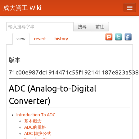
成大資工 Wiki
所有頁面
搜尋
前往
分類
view
revert
history
隨機頁面
最近活動
版本
上傳檔案
71c00e987dc1914471c55f192141187e823a538
本頁面
ADC (Analog-to-Digital
頁面原始檔
Converter)
可列印版本
Introduction To ADC
刪除本頁
基本概念
ADC的規格
ADC 轉換公式
登入 / 註冊帳號