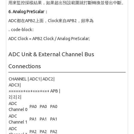
用來監控採樣結果，如果超出預設範圍就打斷轉換並發出中斷。
6. Analog PreScalar：
ADC都在APB2上面，Clock來自APB2，頻率為
.. code-block::
ADC Clock = APB2 Clock / Analog PreScalar;
ADC Unit & External Channel Bus
Connections
CHANNEL | ADC1| ADC2|
ADC3|
======+==+===+==+ APB |
2| 2| 2|
ADC
PA0
PA0
PA0
Channel 0
ADC
PA1
PA1
PA1
Channel 1
ADC
PA2
PA2
PA2