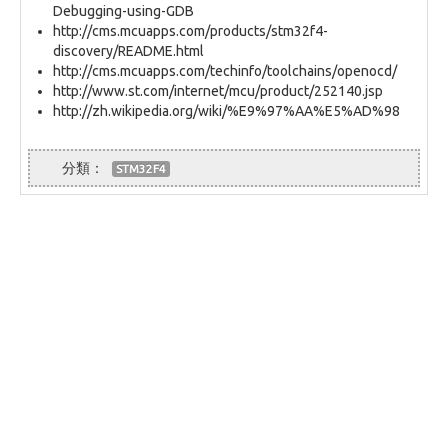
Debugging-using-GDB
http://cms.mcuapps.com/products/stm32f4-
discovery/README.html
http://cms.mcuapps.com/techinfo/toolchains/openocd/
http://www.st.com/internet/mcu/product/252140.jsp
http://zh.wikipedia.org/wiki/%E9%97%AA%E5%AD%98
STM32F4