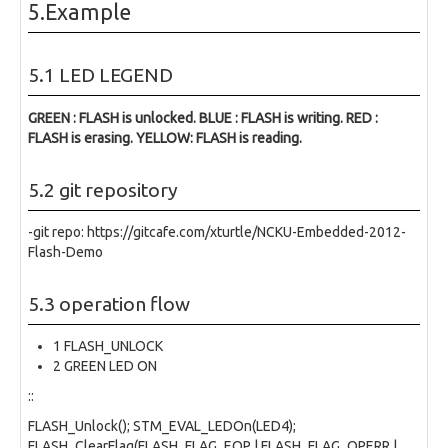
5.Example
5.1 LED LEGEND
GREEN : FLASH is unlocked.
BLUE : FLASH is writing.
RED :
FLASH is erasing.
YELLOW: FLASH is reading.
5.2 git repository
-git repo: https://gitcafe.com/xturtle/NCKU-Embedded-2012-
Flash-Demo
5.3 operation flow
1 FLASH_UNLOCK
2 GREEN LED ON
::
FLASH_Unlock(); STM_EVAL_LEDOn(LED4);
FLASH_ClearFlag(FLASH_FLAG_EOP | FLASH_FLAG_OPERR |