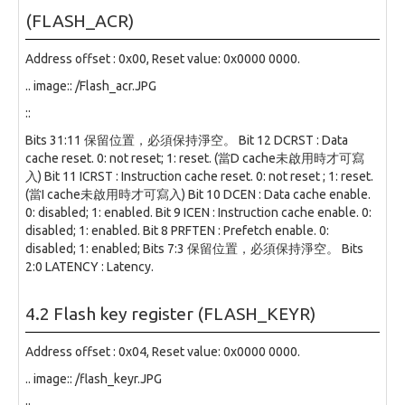
(FLASH_ACR)
Address offset : 0x00, Reset value: 0x0000 0000.
.. image:: /Flash_acr.JPG
::
Bits 31:11 保留位置，必須保持淨空。 Bit 12 DCRST : Data
cache reset. 0: not reset; 1: reset. (當D cache未啟用時才可寫
入) Bit 11 ICRST : Instruction cache reset. 0: not reset ; 1: reset.
(當I cache未啟用時才可寫入) Bit 10 DCEN : Data cache enable.
0: disabled; 1: enabled. Bit 9 ICEN : Instruction cache enable. 0:
disabled; 1: enabled. Bit 8 PRFTEN : Prefetch enable. 0:
disabled; 1: enabled; Bits 7:3 保留位置，必須保持淨空。 Bits
2:0 LATENCY : Latency.
4.2 Flash key register (FLASH_KEYR)
Address offset : 0x04, Reset value: 0x0000 0000.
.. image:: /flash_keyr.JPG