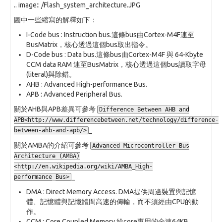
.. image:: /Flash_system_architecture.JPG
圖中一些縮寫的解釋如下：
I-Code bus : Instruction bus.這條bus由Cortex-M4F連至
BusMatrix，核心透過這個bus取出指令。
D-Code bus : Data bus.這條bus由Cortex-M4F 與 64-Kbyte
CCM data RAM 連至BusMatrix，核心透過這個bus讀取字母
(literal)與除錯。
AHB : Advanced High-performance Bus.
APB : Advanced Peripheral Bus.
關於AHB與APB差異可參考
Difference Between AHB and
APB<http://www.differencebetween.net/technology/difference-
_
between-ahb-and-apb/>
關於AMBA的介紹可參考
Advanced Microcontroller Bus
Architecture (AMBA)
<http://en.wikipedia.org/wiki/AMBA_High-
_
performance_Bus>
DMA : Direct Memory Access. DMA提供周邊裝置與記憶
體、記憶體與記憶體間高速的傳輸，而不須經由CPU的動
作。
CCM : Core Coupled Memory.給core專用的全速64KB