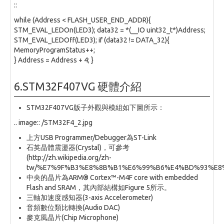
::
while (Address < FLASH_USER_END_ADDR){
STM_EVAL_LEDOn(LED3); data32 = *(__IO uint32_t*)Address;
STM_EVAL_LEDOff(LED3); if (data32 != DATA_32){
MemoryProgramStatus++;
} Address = Address + 4; }
6.STM32F407VG 硬體介紹
STM32F407VG版子外觀與模組如下圖所示：
.. image:: /STM32F4_2.jpg
上方USB Programmer/Debugger為ST-Link
石英晶體震盪器(Crystal)，可參考
(http://zh.wikipedia.org/zh-
tw/%E7%9F%B3%E8%8B%B1%E6%99%B6%E4%BD%93%E8
中央的晶片為ARM® Cortex™-M4F core with embedded
Flash and SRAM，其內部結構如Figure 5所示。
三軸加速度感知器(3-axis Accelerometer)
音頻數位類比轉換(Audio DAC)
麥克風晶片(Chip Microphone)