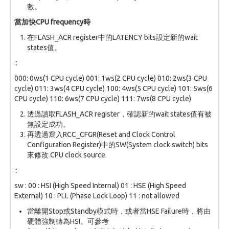
數。
當加快CPU frequency時
在FLASH_ACR register中的LATENCY bits設定新的wait
states值。
::
000: 0ws(1 CPU cycle) 001: 1ws(2 CPU cycle) 010: 2ws(3 CPU
cycle) 011: 3ws(4 CPU cycle) 100: 4ws(5 CPU cycle) 101: 5ws(6
CPU cycle) 110: 6ws(7 CPU cycle) 111: 7ws(8 CPU cycle)
透過讀取FLASH_ACR register，確認新的wait states值有被
無設定成功。
再透過寫入RCC_CFGR(Reset and Clock Control
Configuration Register)中的SW(System clock switch) bits
來修改 CPU clock source.
::
sw : 00 : HSI (High Speed Internal) 01 : HSE (High Speed
External) 10 : PLL (Phase Lock Loop) 11 : not allowed
當離開Stop或Standby模式時，或者當HSE Failure時，將由
硬體強制轉為HSI。可參考