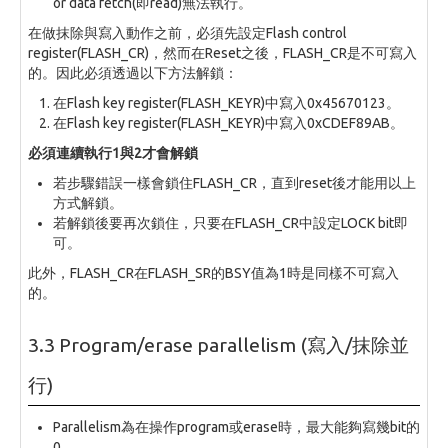
or data fetch(即read)無法執行。
在做抹除與寫入動作之前，必須先設定Flash control
register(FLASH_CR)，然而在Reset之後，FLASH_CR是不可寫入
的。因此必須透過以下方法解鎖：
在Flash key register(FLASH_KEYR)中寫入0x45670123。
在Flash key register(FLASH_KEYR)中寫入0xCDEF89AB。
必須連續執行1與2才會解鎖
若步驟錯誤一樣會鎖住FLASH_CR，直到reset後才能用以上
方式解鎖。
若解鎖後要再次鎖住，只要在FLASH_CR中設定LOCK bit即
可。
此外，FLASH_CR在FLASH_SR的BSY值為1時是同樣不可寫入
的。
3.3 Program/erase parallelism (寫入/抹除並
行)
Parallelism為在操作program或erase時，最大能夠寫幾bit的
0。