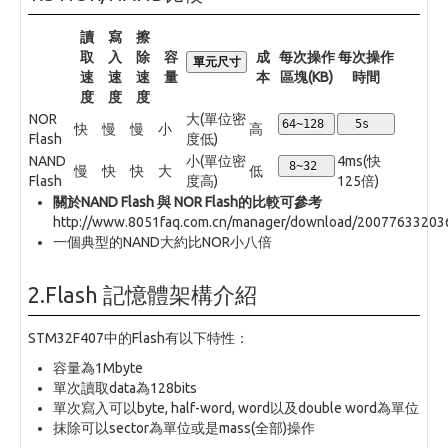
讀
寫
擦
取
入
除
容
成
每次操作
每次操作
單元尺寸
速
速
速
量
本
區塊(KB)
時間
度
度
度
NOR
大(單位密
64~128
  5s
快
慢
慢
小
高
Flash
度低)
NAND
小(單位密
4ms(快
 8~32
慢
快
快
大
低
Flash
度高)
125倍)
關於NAND Flash 與 NOR Flash的比較可參考
http://www.8051faq.com.cn/manager/download/2007763320
一個典型的NAND大約比NOR小八倍
2.Flash 記憶體架構介紹
STM32F407中的Flash有以下特性：
容量為1Mbyte
單次讀取data為128bits
單次寫入可以byte, half-word, word以及double word為單位
抹除可以sector為單位或是mass(全部)操作