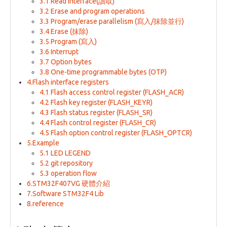
3.1 Read interface(讀取)
3.2 Erase and program operations
3.3 Program/erase parallelism (寫入/抹除並行)
3.4 Erase (抹除)
3.5 Program (寫入)
3.6 Interrupt
3.7 Option bytes
3.8 One-time programmable bytes (OTP)
4.Flash interface registers
4.1 Flash access control register (FLASH_ACR)
4.2 Flash key register (FLASH_KEYR)
4.3 Flash status register (FLASH_SR)
4.4 Flash control register (FLASH_CR)
4.5 Flash option control register (FLASH_OPTCR)
5.Example
5.1 LED LEGEND
5.2 git repository
5.3 operation flow
6.STM32F407VG 硬體介紹
7.Software STM32F4 Lib
8.reference