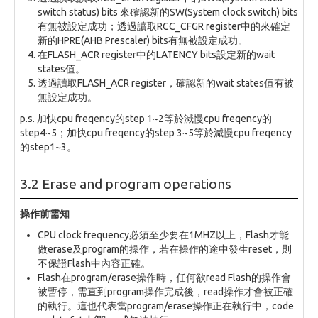
switch status) bits 來確認新的SW(System clock switch) bits
有無被設定成功；透過讀取RCC_CFGR register中的來確定
新的HPRE(AHB Prescaler) bits有無被設定成功。
在FLASH_ACR register中的LATENCY bits設定新的wait
states值。
透過讀取FLASH_ACR register，確認新的wait states值有被
無設定成功。
p.s. 加快cpu freqency的step 1~2等於減慢cpu freqency的
step4~5；加快cpu freqency的step 3~5等於減慢cpu freqency
的step1~3。
3.2 Erase and program operations
操作前需知
CPU clock frequency必須至少要在1MHZ以上，Flash才能
做erase及program的操作，若在操作的途中發生reset，則
不保證Flash中內容正確。
Flash在program/erase操作時，任何欲read Flash的操作會
被暫停，需直到program操作完成後，read操作才會被正確
的執行。這也代表當program/erase操作正在執行中，code