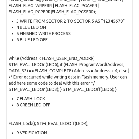
FLASH_FLAG_WRPERR | FLASH_FLAG_PGAERR |
FLASH_FLAG_PGPERR|FLASH_FLAG_PGSERR);
3 WRITE FROM SECTOR 2 TO SECTOR 5 AS “12345678”
4 BLUE LED ON
5 FINISHED WRITE PROCESS
6 BLUE LED OFF
::
while (Address < FLASH_USER_END_ADDR){
STM_EVAL_LEDOn(LED6); if (FLASH_ProgramWord(Address,
DATA_32) == FLASH_COMPLETE) Address = Address + 4; else{
/* Error occurred while writing data in Flash memory. User can
add here some code to deal with this error */
STM_EVAL_LEDOn(LED3); } STM_EVAL_LEDOff(LED6); }
7 FLASH_LOCK
8 GREEN LED OFF
::
FLASH_Lock(); STM_EVAL_LEDOff(LED4);
9 VERIFICATION