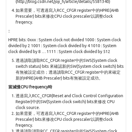
(http://blog.csdn.net/joji_h/article/details/5581340)
如果需要，可透過寫入RCC_CFGR register中的HPRE(AHB
Prescaler) bits來修改CPU clock prescaler以調整clock
freqency.
::
HPRE bits: 0xxx : System clock not divided 1000 : System clock
divided by 2 1001 : System clock divided by 4 1010 : System
clock divided by 8 … 1111 : System clock divided by 512
透過讀取讀取RCC_CFGR register中的SWS(System clock
switch status) bits 來確認新的SW(System clock switch) bits
有無被設定成功；透過讀取RCC_CFGR register中的來確定
新的HPRE(AHB Prescaler) bits有無被設定成功。
當減慢CPU frequency時
透過寫入RCC_CFGR(Reset and Clock Control Configuration
Register)中的SW(System clock switch) bits來修改 CPU
clock source.
如果需要，可透過寫入RCC_CFGR register中的HPRE(AHB
Prescaler) bits來修改CPU clock prescaler以調整clock
freqency.
透過讀取讀取RCC_CFGR register中的SWS(System clock