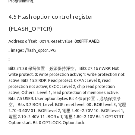
Programming.
4.5 Flash option control register
(FLASH_OPTCR)
Address offset : 0x14, Reset value:
0x0FFF AAED
.
.. image:: /flash_optcr.JPG
::
Bits 31:28 保留位置，必須保持淨空。 Bits 27:16 nWRP: Not
write protect. 0: write protection active; 1: write protection not
active. Bits 15:8 RDP: Read protect. 0xAA : Level 0, read
protection not active; 0xCC : Level 2, chip read protection
active; Others : Level 1, read protection of memories active.
Bits 7:5 USER: User option bytes Bit 4 保留位置，必須保持淨
空。 Bits 3:2 BOR_Level: BOR reset level. 00 : BOR level 3, 電壓
2.70~3.60V 01 : BOR level 2, 電壓 2.40~2.70V 10 : BOR level 1,
電壓 2.10~2.40V 11 : BOR off, 電壓 1.80~2.10V Bit 1 OPTSTRT:
Option start. Bit 0 OPTLOCK: Option lock.