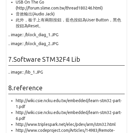
USB On The Go
(http://forum.slime.com.tw/thread180246.html)
音效輸出(Audio Jack)
此外，板子上有兩顆按鈕，藍色按鈕為User Button，黑色
按鈕為Reset。
.. image:: /block_diag_1.JPG
.. image:: /block_diag_2.JPG
7.Software STM32F4 Lib
.. image:: /lib_1.JPG
8.reference
http://wiki.csie.ncku.edu.tw/embedded/learn-stm32-part-
1.pdf
http://wiki.csie.ncku.edu.tw/embedded/learn-stm32-part-
6.pdf
http://www.triplespark.net/elec/pdev/arm/stm32.html
http://www.codeproject.com/Articles/14983/Remote-