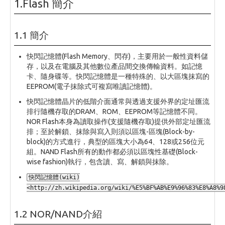
1.Flash 簡介
1.1 簡介
快閃記憶體(Flash Memory、閃存)，主要用於一般性資料儲
存，以及在電腦及其他數位產品間交換傳輸資料。如記憶
卡、隨身碟等。快閃記憶體是一種特殊的、以大區塊抹寫的
EEPROM(電子抹除式可複寫唯讀記憶體)。
快閃記憶體晶片的低階介面通常與透過支援外界的定址匯流
排行隨機存取的DRAM、ROM、EEPROM等記憶體不同。
NOR Flash本身為讀取操作(支援隨機存取)提供外部定址匯流
排；至於解鎖、抹除與寫入則須以區塊-區塊(Block-by-
block)的方式進行，典型的區塊大小為64、128或256位元
組。NAND Flash所有的動作都必須以區塊性基礎(Block-
wise fashion)執行，包含讀、寫、解鎖與抹除。
快閃記憶體(wiki)
<http://zh.wikipedia.org/wiki/%E5%BF%AB%E9%96%83%E8%A8%9
1.2 NOR/NAND介紹