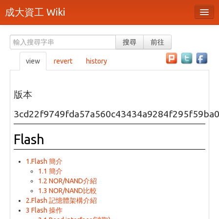
成大資工 Wiki
所有頁面
搜尋
前往
分類
view
revert
history
隨機頁面
最近活動
版本
上傳檔案
3cd22f9749fda57a560c43434a9284f295f59ba
本頁面
Flash
頁面原始檔
1.Flash 簡介
可列印版本
1.1 簡介
1.2 NOR/NAND介紹
刪除本頁
1.3 NOR/NAND比較
2.Flash 記憶體架構介紹
3 Flash 操作
登入 / 註冊帳號