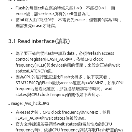
Flash的每個cell在寫的時候只能1->0，不能從0->1；而
erase後，該sector中所有的cell值皆為1。
當bit寫入由1寫成0時，不需要先erase；但若將0寫為1時，
則需要先erase才能寫。
3.1 Read interface(讀取)
為了要正確的從Flash中讀取data，必須在Flash access
control register(FLASH_ACR)中，依據CPU clock
frequency(HCLK)與device供應的電壓，來設定正確的wait
states(LATENCY)值。
因為CPU的運行速度遠比Flash快得多，依下表來看，
STM32F407的Flash最快access速度為<=30MHZ，如果CPU
frequency超過此速度，那就必須增加等待時間。wait
states與CPU clock freqency的關係如下表所示 :
.. image:: /ws_hclk.JPG
在Reset之後，CPU clock frequency為16MHz，並且
FLASH_ACR中的wait states值被設為0。
官方文件建議若要調整wait states值(當加快/減慢CPU
frequency時)，依據CPU frequency調試存取Flash所需的ws