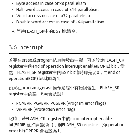
Byte access in case of x8 parallelism
Half-word access in case of x16 parallelism
Word access in case of x32 parallelism
Double word access in case of x64 parallelism
等待FLASH_SR中的BSY bit清空。
3.6 Interrupt
若要在erase或program結束時發出中斷，可以設定FLASH_CR
register中的end of operation interrupt enable(EOPIE) bit，當
然，FLASH_SR register中的BSY bit這時應是要0，而end of
operation(EOP) bit此時為1。
如果在program或erase操作過程中有錯誤發生，FLASH_SR
register中的某一flag會被設1：
PGAERR, PGPERR, PGSERR (Program error flags)
WRPERR (Protection error flag)
此時，若FLASH_CR register中的error interrupt enable
bit(ERRIE)被打開(設為1)，則FLASH_SR register中的operation
error bit(OPERR)會被設為1。