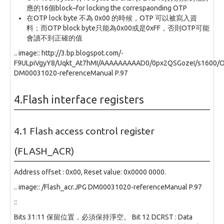
應的16個block–for locking the correspaonding OTP
在OTP lock byte 不為 0x00 的時候，OTP 可以被寫入資
料；而OTP block byte只能為0x00或是0xFF，否則OTP可能
會讀不到正確的值
.. image:: http://3.bp.blogspot.com/-
F9ULpiVgyY8/Uqkt_At7hMI/AAAAAAAAAD0/0px2QSGozeI/s1600/O
DM00031020-referenceManual P.97
4.Flash interface registers
4.1 Flash access control register
(FLASH_ACR)
Address offset : 0x00, Reset value: 0x0000 0000.
.. image:: /Flash_acr.JPG DM00031020-referenceManual P.97
::
Bits 31:11 保留位置，必須保持淨空。 Bit 12 DCRST : Data