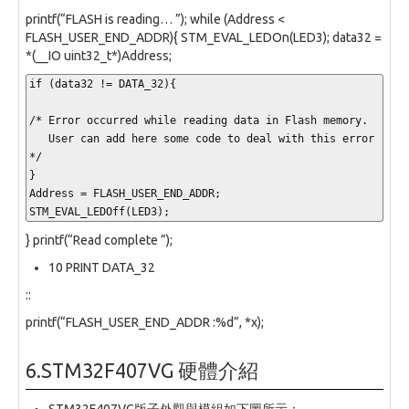
printf(“FLASH is reading… ”); while (Address <
FLASH_USER_END_ADDR){ STM_EVAL_LEDOn(LED3); data32 =
*(__IO uint32_t*)Address;
if (data32 != DATA_32){

/* Error occurred while reading data in Flash memory. 

   User can add here some code to deal with this error 
*/

}

Address = FLASH_USER_END_ADDR;

STM_EVAL_LEDOff(LED3);
} printf(“Read complete ”);
10 PRINT DATA_32
::
printf(“FLASH_USER_END_ADDR :%d”, *x);
6.STM32F407VG 硬體介紹