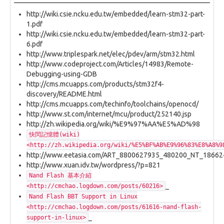
http://wiki.csie.ncku.edu.tw/embedded/learn-stm32-part-
1.pdf
http://wiki.csie.ncku.edu.tw/embedded/learn-stm32-part-
6.pdf
http://www.triplespark.net/elec/pdev/arm/stm32.html
http://www.codeproject.com/Articles/14983/Remote-
Debugging-using-GDB
http://cms.mcuapps.com/products/stm32f4-
discovery/README.html
http://cms.mcuapps.com/techinfo/toolchains/openocd/
http://www.st.com/internet/mcu/product/252140.jsp
http://zh.wikipedia.org/wiki/%E9%97%AA%E5%AD%98
快閃記憶體(wiki)
<http://zh.wikipedia.org/wiki/%E5%BF%AB%E9%96%83%E8%A8%9
http://www.eetasia.com/ART_8800627935_480200_NT_1866
http://www.xuan.idv.tw/wordpress/?p=821
Nand Flash 基本介紹
_
<http://cmchao.logdown.com/posts/60216>
Nand Flash BBT Support in Linux
<http://cmchao.logdown.com/posts/61616-nand-flash-
_
support-in-linux>