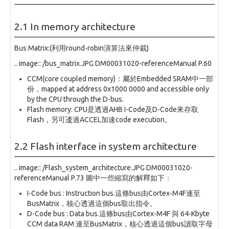
2.1 In memory architecture
Bus Matrix:(利用round-robin演算法來仲裁)
.. image:: /bus_matrix.JPG DM00031020-referenceManual P.60
CCM(core coupled memory)：屬於Embedded SRAM中一部
份，mapped at address 0x1000 0000 and accessible only
by the CPU through the D-bus.
Flash memory: CPU是透過AHB I-Code及D-Code來存取
Flash，另可逶過ACCEL加速code execution。
2.2 Flash interface in system architecture
.. image:: /Flash_system_architecture.JPG DM00031020-
referenceManual P.73 圖中一些縮寫的解釋如下：
I-Code bus : Instruction bus.這條bus由Cortex-M4F連至
BusMatrix，核心透過這個bus取出指令。
D-Code bus : Data bus.這條bus由Cortex-M4F 與 64-Kbyte
CCM data RAM 連至BusMatrix，核心透過這個bus讀取字母