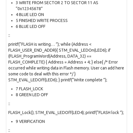
3 WRITE FROM SECTOR 2 TO SECTOR 11 AS
“0x12345678”
4 BLUE LED ON
5 FINISHED WRITE PROCESS
6 BLUE LED OFF
::
printf(“FLASH is writing… ”); while (Address <
FLASH_USER_END_ADDR){ STM_EVAL_LEDOn(LED6); if
(FLASH_ProgramWord(Address, DATA_32) ==
FLASH_COMPLETE) { Address = Address + 4; } else{ /* Error
occurred while writing data in Flash memory. User can add here
some code to deal with this error */ }
STM_EVAL_LEDOff(LED6); } printf(“Write complete ”);
7 FLASH_LOCK
8 GREEN LED OFF
::
FLASH_Lock(); STM_EVAL_LEDOff(LED4); printf(“FLASH lock ”);
9 VERIFICATION
::