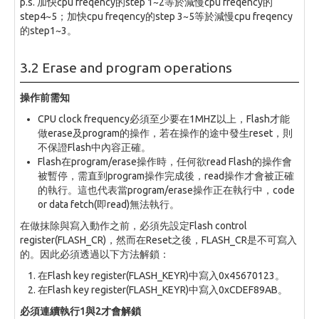
p.s. 加快cpu freqency的step 1~2等於減慢cpu freqency的
step4~5；加快cpu freqency的step 3~5等於減慢cpu freqency
的step1~3。
3.2 Erase and program operations
操作前需知
CPU clock frequency必須至少要在1MHZ以上，Flash才能
做erase及program的操作，若在操作的途中發生reset，則
不保證Flash中內容正確。
Flash在program/erase操作時，任何欲read Flash的操作會
被暫停，需直到program操作完成後，read操作才會被正確
的執行。這也代表當program/erase操作正在執行中，code
or data fetch(即read)無法執行。
在做抹除與寫入動作之前，必須先設定Flash control
register(FLASH_CR)，然而在Reset之後，FLASH_CR是不可寫入
的。因此必須透過以下方法解鎖：
在Flash key register(FLASH_KEYR)中寫入0x45670123。
在Flash key register(FLASH_KEYR)中寫入0xCDEF89AB。
必須連續執行1與2才會解鎖