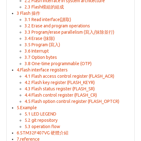
2.2 Flash interface in system architecture
2.3 Flash模組的組成
3 Flash 操作
3.1 Read interface(讀取)
3.2 Erase and program operations
3.3 Program/erase parallelism (寫入/抹除並行)
3.4 Erase (抹除)
3.5 Program (寫入)
3.6 Interrupt
3.7 Option bytes
3.8 One-time programmable (OTP)
4.Flash interface registers
4.1 Flash access control register (FLASH_ACR)
4.2 Flash key register (FLASH_KEYR)
4.3 Flash status register (FLASH_SR)
4.4 Flash control register (FLASH_CR)
4.5 Flash option control register (FLASH_OPTCR)
5.Example
5.1 LED LEGEND
5.2 git repository
5.3 operation flow
6.STM32F407VG 硬體介紹
7.reference