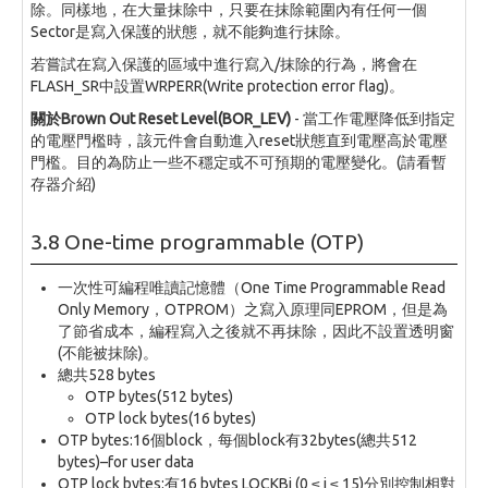
除。同樣地，在大量抹除中，只要在抹除範圍內有任何一個
Sector是寫入保護的狀態，就不能夠進行抹除。
若嘗試在寫入保護的區域中進行寫入/抹除的行為，將會在
FLASH_SR中設置WRPERR(Write protection error flag)。
關於Brown Out Reset Level(BOR_LEV)
- 當工作電壓降低到指定
的電壓門檻時，該元件會自動進入reset狀態直到電壓高於電壓
門檻。目的為防止一些不穩定或不可預期的電壓變化。(請看暫
存器介紹)
3.8 One-time programmable (OTP)
一次性可編程唯讀記憶體（One Time Programmable Read
Only Memory，OTPROM）之寫入原理同EPROM，但是為
了節省成本，編程寫入之後就不再抹除，因此不設置透明窗
(不能被抹除)。
總共528 bytes
OTP bytes(512 bytes)
OTP lock bytes(16 bytes)
OTP bytes:16個block，每個block有32bytes(總共512
bytes)–for user data
OTP lock bytes:有16 bytes LOCKBi (0 ≤ i ≤ 15)分別控制相對