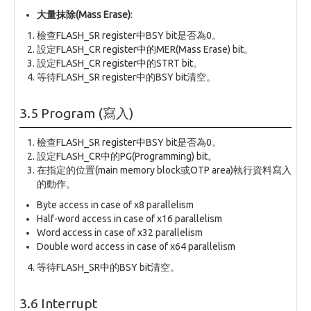
大量抹除(Mass Erase)
:
檢查FLASH_SR register中BSY bit是否為0。
設定FLASH_CR register中的MER(Mass Erase) bit。
設定FLASH_CR register中的STRT bit。
等待FLASH_SR register中的BSY bit清空。
3.5 Program (寫入)
檢查FLASH_SR register中BSY bit是否為0。
設定FLASH_CR中的PG(Programming) bit。
在指定的位置(main memory block或OTP area)執行資料寫入
的動作。
Byte access in case of x8 parallelism
Half-word access in case of x16 parallelism
Word access in case of x32 parallelism
Double word access in case of x64 parallelism
等待FLASH_SR中的BSY bit清空。
3.6 Interrupt