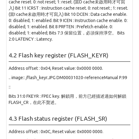
cache reset. 0: not reset; 1: reset. (當D cache未啟用時才可寫
入) Bit 11 ICRST : Instruction cache reset. 0: not reset ; 1: reset.
(當I cache未啟用時才可寫入) Bit 10 DCEN : Data cache enable.
0: disabled; 1: enabled. Bit 9 ICEN : Instruction cache enable. 0:
disabled; 1: enabled. Bit 8 PRFTEN : Prefetch enable. 0:
disabled; 1: enabled; Bits 7:3 保留位置，必須保持淨空。 Bits
2:0 LATENCY : Latency.
4.2 Flash key register (FLASH_KEYR)
Address offset : 0x04, Reset value: 0x0000 0000.
.. image:: /flash_keyr.JPG DM00031020-referenceManual P.99
::
Bits 31:0 FKEYR : FPEC key. 解鎖用，前方已經描述過如何解鎖
FLASH_CR，在此不贅述。
4.3 Flash status register (FLASH_SR)
Address offset : 0x0C, Reset value: 0x0000 0000.