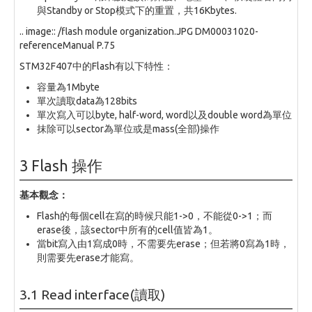
與Standby or Stop模式下的重置，共16Kbytes.
.. image:: /flash module organization.JPG DM00031020-
referenceManual P.75
STM32F407中的Flash有以下特性：
容量為1Mbyte
單次讀取data為128bits
單次寫入可以byte, half-word, word以及double word為單位
抹除可以sector為單位或是mass(全部)操作
3 Flash 操作
基本觀念：
Flash的每個cell在寫的時候只能1->0，不能從0->1；而
erase後，該sector中所有的cell值皆為1。
當bit寫入由1寫成0時，不需要先erase；但若將0寫為1時，
則需要先erase才能寫。
3.1 Read interface(讀取)