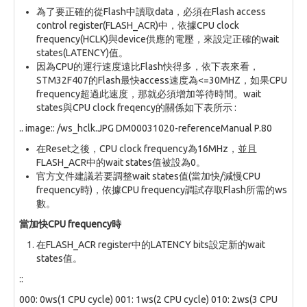
為了要正確的從Flash中讀取data，必須在Flash access
control register(FLASH_ACR)中，依據CPU clock
frequency(HCLK)與device供應的電壓，來設定正確的wait
states(LATENCY)值。
因為CPU的運行速度遠比Flash快得多，依下表來看，
STM32F407的Flash最快access速度為<=30MHZ，如果CPU
frequency超過此速度，那就必須增加等待時間。wait
states與CPU clock freqency的關係如下表所示 :
.. image:: /ws_hclk.JPG DM00031020-referenceManual P.80
在Reset之後，CPU clock frequency為16MHz，並且
FLASH_ACR中的wait states值被設為0。
官方文件建議若要調整wait states值(當加快/減慢CPU
frequency時)，依據CPU frequency調試存取Flash所需的ws
數。
當加快CPU frequency時
在FLASH_ACR register中的LATENCY bits設定新的wait
states值。
::
000: 0ws(1 CPU cycle) 001: 1ws(2 CPU cycle) 010: 2ws(3 CPU