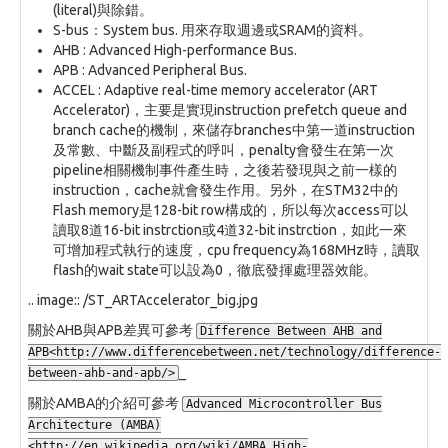
(literal)與除錯。
S-bus：System bus. 用來存取週邊或SRAM的資料。
AHB : Advanced High-performance Bus.
APB : Advanced Peripheral Bus.
ACCEL : Adaptive real-time memory accelerator (ART
Accelerator)，主要是實現instruction prefetch queue and
branch cache的機制，來儲存branches中第一道instruction
及常數、中斷及副程式的呼叫，penalty會發生在第一次
pipeline相關機制事件產生時，之後若發現與之前一樣的
instruction，cache就會發生作用。另外，在STM32中的
Flash memory是128-bit row構成的，所以每次access可以
讀取8道16-bit instrction或4道32-bit instrction，如此一來
可增加程式執行的速度，cpu frequency為168MHz時，讀取
flash的wait state可以設為0，徹底發揮處理器效能。
.. image:: /ST_ARTAccelerator_big.jpg
關於AHB與APB差異可參考
Difference Between AHB and
APB<http://www.differencebetween.net/technology/difference-
_
between-ahb-and-apb/>
關於AMBA的介紹可參考
Advanced Microcontroller Bus
Architecture (AMBA)
<http://en.wikipedia.org/wiki/AMBA_High-