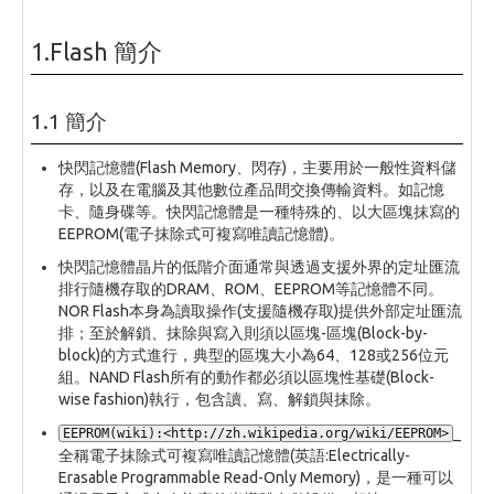
1.Flash 簡介
1.1 簡介
快閃記憶體(Flash Memory、閃存)，主要用於一般性資料儲
存，以及在電腦及其他數位產品間交換傳輸資料。如記憶
卡、隨身碟等。快閃記憶體是一種特殊的、以大區塊抹寫的
EEPROM(電子抹除式可複寫唯讀記憶體)。
快閃記憶體晶片的低階介面通常與透過支援外界的定址匯流
排行隨機存取的DRAM、ROM、EEPROM等記憶體不同。
NOR Flash本身為讀取操作(支援隨機存取)提供外部定址匯流
排；至於解鎖、抹除與寫入則須以區塊-區塊(Block-by-
block)的方式進行，典型的區塊大小為64、128或256位元
組。NAND Flash所有的動作都必須以區塊性基礎(Block-
wise fashion)執行，包含讀、寫、解鎖與抹除。
_
EEPROM(wiki):<http://zh.wikipedia.org/wiki/EEPROM>
全稱電子抹除式可複寫唯讀記憶體(英語:Electrically-
Erasable Programmable Read-Only Memory)，是一種可以