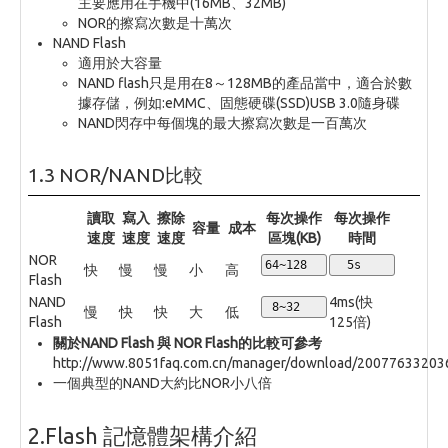
主要應用在手機中(16MB、32MB)
NOR的擦寫次數是十萬次
NAND Flash
適用於大容量
NAND flash只是用在8～128MB的產品當中，適合於數
據存儲，例如:eMMC、固態硬碟(SSD)USB 3.0隨身碟
NAND閃存中每個塊的最大擦寫次數是一百萬次
1.3 NOR/NAND比較
讀取
寫入
擦除
每次操作
每次操作
容量
成本
速度
速度
速度
區塊(KB)
時間
NOR
64~128
  5s
快
慢
慢
小
高
Flash
NAND
4ms(快
 8~32
慢
快
快
大
低
Flash
125倍)
關於NAND Flash 與 NOR Flash的比較可參考
http://www.8051faq.com.cn/manager/download/2007763320
一個典型的NAND大約比NOR小八倍
2.Flash 記憶體架構介紹