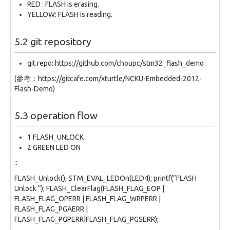
RED : FLASH is erasing.
YELLOW: FLASH is reading.
5.2 git repository
git repo: https://github.com/choupc/stm32_flash_demo
(參考：https://gitcafe.com/xturtle/NCKU-Embedded-2012-
Flash-Demo)
5.3 operation flow
1 FLASH_UNLOCK
2 GREEN LED ON
::
FLASH_Unlock(); STM_EVAL_LEDOn(LED4); printf(“FLASH
Unlock ”); FLASH_ClearFlag(FLASH_FLAG_EOP |
FLASH_FLAG_OPERR | FLASH_FLAG_WRPERR |
FLASH_FLAG_PGAERR |
FLASH_FLAG_PGPERR|FLASH_FLAG_PGSERR);