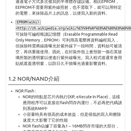
通過電子方式多次複寫的半導體存儲設備。相比EPROM，
EEPROM不需要用紫外線照射，也不需取下，就可以用特定
的電壓，來抹除晶片上的訊息，以便寫入新的資料。
EPROM(wiki):
<http://zh.wikipedia.org/wiki/%E5%94%AF%E8%AE%80%E8%A8%9
可抹除可編程唯讀記憶體（Erasable Programmable Read
Only Memory，EPROM）可利用高電壓將資料編程寫入，
但抹除時需將線路曝光於紫外線下一段時間，資料始可被清
空，再供重複使用。因此，在封裝外殼上會預留一個石英玻
璃所製的透明窗以便進行紫外線曝光。寫入程式後通常會用
貼紙遮蓋透明窗，以防日久不慎曝光過量影響資料。
1.2 NOR/NAND介紹
NOR Flash :
NOR的特點是芯片內執行(XIP, eXecute In Place)，這樣
應用程序可以直接在flash閃存內運行，不必再把代碼讀
到系統RAM中
小容量時具有很高的成本效益，但是很低的寫入和擦除
速度大大影響了它的性能
NOR flash佔據了容量為1～16MB閃存市場的大部分，