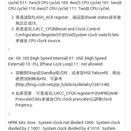
cycle) 011: 3ws(4 CPU cycle) 100: 4ws(5 CPU cycle) 101: 5ws(6
CPU cycle) 110: 6ws(7 CPU cycle) 111: 7ws(8 CPU cycle)
透過讀取FLASH_ACR register，確認新的wait states值有被
無設定成功。
再透過寫入RCC_CFGR(Reset and Clock Control
Configuration Register)中的SW(System clock switch) bits
來修改 CPU clock source.
::
sw : 00 : HSI (High Speed Internal) 01 : HSE (High Speed
External) 10 : PLL (Phase Lock Loop) 11 : not allowed
當離開Stop或Standby模式時，或者當HSE Failure時，將由
硬體強制轉為HSI。可參考
(http://blog.csdn.net/joji_h/article/details/5581340)
如果需要，可透過寫入RCC_CFGR register中的HPRE(AHB
Prescaler) bits來修改CPU clock prescaler以調整clock
freqency.
::
HPRE bits: 0xxx : System clock not divided 1000 : System clock
divided by 2 1001 : System clock divided by 4 1010 : System