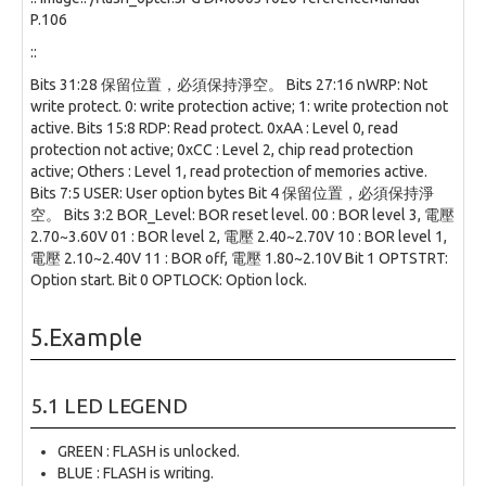
P.106
::
Bits 31:28 保留位置，必須保持淨空。 Bits 27:16 nWRP: Not
write protect. 0: write protection active; 1: write protection not
active. Bits 15:8 RDP: Read protect. 0xAA : Level 0, read
protection not active; 0xCC : Level 2, chip read protection
active; Others : Level 1, read protection of memories active.
Bits 7:5 USER: User option bytes Bit 4 保留位置，必須保持淨
空。 Bits 3:2 BOR_Level: BOR reset level. 00 : BOR level 3, 電壓
2.70~3.60V 01 : BOR level 2, 電壓 2.40~2.70V 10 : BOR level 1,
電壓 2.10~2.40V 11 : BOR off, 電壓 1.80~2.10V Bit 1 OPTSTRT:
Option start. Bit 0 OPTLOCK: Option lock.
5.Example
5.1 LED LEGEND
GREEN : FLASH is unlocked.
BLUE : FLASH is writing.