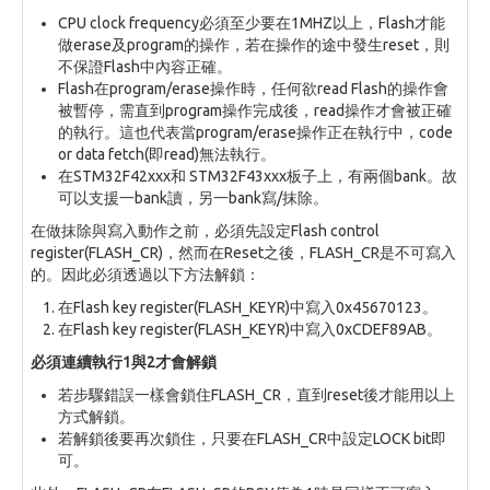
CPU clock frequency必須至少要在1MHZ以上，Flash才能
做erase及program的操作，若在操作的途中發生reset，則
不保證Flash中內容正確。
Flash在program/erase操作時，任何欲read Flash的操作會
被暫停，需直到program操作完成後，read操作才會被正確
的執行。這也代表當program/erase操作正在執行中，code
or data fetch(即read)無法執行。
在STM32F42xxx和 STM32F43xxx板子上，有兩個bank。故
可以支援一bank讀，另一bank寫/抹除。
在做抹除與寫入動作之前，必須先設定Flash control
register(FLASH_CR)，然而在Reset之後，FLASH_CR是不可寫入
的。因此必須透過以下方法解鎖：
在Flash key register(FLASH_KEYR)中寫入0x45670123。
在Flash key register(FLASH_KEYR)中寫入0xCDEF89AB。
必須連續執行1與2才會解鎖
若步驟錯誤一樣會鎖住FLASH_CR，直到reset後才能用以上
方式解鎖。
若解鎖後要再次鎖住，只要在FLASH_CR中設定LOCK bit即
可。