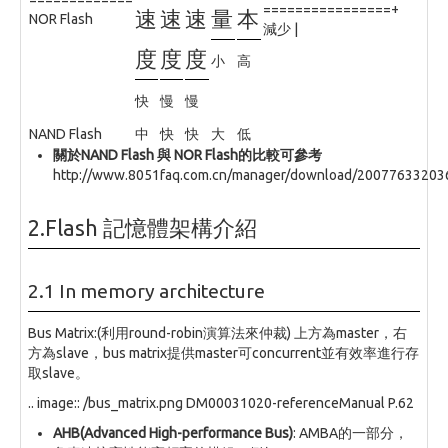
================+
速
速
速
量
本
NOR Flash
減少 |
度
度
度
小
高
快
慢
慢
NAND Flash
中
快
快
大
低
關於NAND Flash 與 NOR Flash的比較可參考
http://www.8051faq.com.cn/manager/download/2007763320
2.Flash 記憶體架構介紹
2.1 In memory architecture
Bus Matrix:(利用round-robin演算法來仲裁) 上方為master，右
方為slave，bus matrix提供master可concurrent並有效率進行存
取slave。
.. image:: /bus_matrix.png DM00031020-referenceManual P.62
AHB(Advanced High-performance Bus)
: AMBA的一部分，