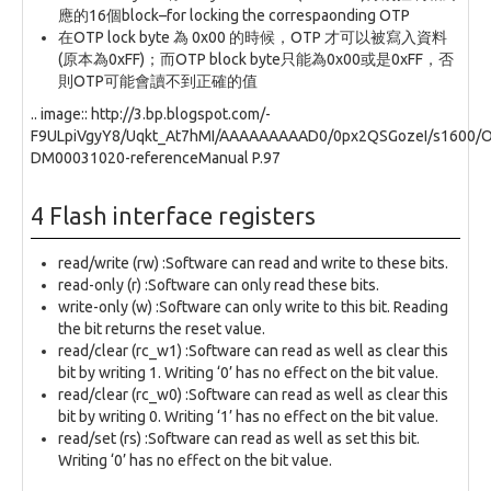
應的16個block–for locking the correspaonding OTP
在OTP lock byte 為 0x00 的時候，OTP 才可以被寫入資料
(原本為0xFF)；而OTP block byte只能為0x00或是0xFF，否
則OTP可能會讀不到正確的值
.. image:: http://3.bp.blogspot.com/-
F9ULpiVgyY8/Uqkt_At7hMI/AAAAAAAAAD0/0px2QSGozeI/s1600/O
DM00031020-referenceManual P.97
4 Flash interface registers
read/write (rw) :Software can read and write to these bits.
read-only (r) :Software can only read these bits.
write-only (w) :Software can only write to this bit. Reading
the bit returns the reset value.
read/clear (rc_w1) :Software can read as well as clear this
bit by writing 1. Writing ‘0’ has no effect on the bit value.
read/clear (rc_w0) :Software can read as well as clear this
bit by writing 0. Writing ‘1’ has no effect on the bit value.
read/set (rs) :Software can read as well as set this bit.
Writing ‘0’ has no effect on the bit value.