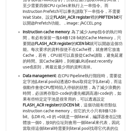
至少需要四個CPU cycles來執行上一串指令。而
Instruction Prefetch可以事先讀取下一串指令，不需要
Wait State。設定
FLASH_ACR register
裡的
PRFTEN bit
可
以開啟Prefetch功能。 .. image:: /ACCEL.png
Instruction cache memory
: 為了減少Jump指令的執行時
間，有必有保留一塊64條128-bit的Cache Memory，只
要開啟
FLASH_ACR register
的
ICEN bit
就可以開啟這個功
能。每次要求的資料假使不在Cache裡，就會將它放進
Cache，若有，CPU就可以直接從Cache讀取，避免延遲
的時間。當Cache滿時，則根據LRU(least recently
used)原則，將最近最少用的資料清掉。
Data management
: 在CPU Pipeline執行階段時，需要從
定字池(Literal pools)透過D-Bus取得定字(Literal)，而這
個動作會使CPU暫時陷入停頓的狀態，為了減少浪費的
時間，必須將存取D-code的優先權調高過I-code的，如
果有些特定定字池是很常用的，可以透過設定
FLASH_ACR register
的
DCEN bit
，這個功能有些類似
instruction cache memory，但它的大小只有8條128-
bit。(LDR r0, =0 的 =0就是一個literal，編譯器會在記憶
體放一個0，放0的位址則會用一個literal來代表，因此
當取得這個literal時需要到literal pool找尋它代表的位