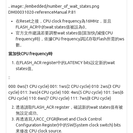
.. image:: /embedded/number_of_wait_states.png
DM00031020-referenceManual P.81
在Reset之後，CPU clock frequency為16MHz，並且
FLASH_ACR中的wait states值被設為0。
官方文件建議若要調整wait states值(當加快/減慢CPU
frequency時)，依據CPU frequency調試存取Flash所需的ws
數。
當加快CPU frequency時
在FLASH_ACR register中的LATENCY bits設定新的wait
states值。
::
000: 0ws(1 CPU cycle) 001: 1ws(2 CPU cycle) 010: 2ws(3 CPU
cycle) 011: 3ws(4 CPU cycle) 100: 4ws(5 CPU cycle) 101: 5ws(6
CPU cycle) 110: 6ws(7 CPU cycle) 111: 7ws(8 CPU cycle)
透過讀取FLASH_ACR register，確認新的wait states值有被
無設定成功。
再透過寫入RCC_CFGR(Reset and Clock Control
Configuration Register)中的SW(System clock switch) bits
來修改 CPU clock source.