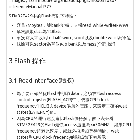
.. image:: /flash module organization.png DM00031020-
referenceManual P.77
STM32F429中的Flash有以下特性：
容量2Mbytes，雙bank架構，支援read-while-write(RWW)
單次讀取data為128bits
單次寫入可以byte, half-word, word以及double word為單位
抹除可以sector為單位或是bank以及mass(全部)操作
3 Flash 操作
3.1 Read interface(讀取)
為了要正確的從Flash中讀取data，必須在Flash access
control register(FLASH_ACR)中，依據CPU clock
frequency(HCLK)與device供應的電壓，來設定正確的wait
states(LATENCY)值。
因為CPU的運行速度遠比Flash快得多，依下表來看，
STM32F429的Flash最快access速度為<=30MHZ，如果CPU
frequency超過此速度，那就必須增加等待時間。wait
states與CPU clock freqency的關係如下表所示 :