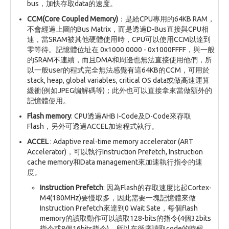
bus，加快存取data的速度。
CCM(Core Coupled Memory)
：是給CPU專用的64KB RAM，
不會經過上圖的Bus Matrix，而是透過D-Bus直接與CPU相
連，當SRAM被其他硬體使用時，CPU可以使用CCM以達到
零等待。記憶體位址在 0x1000 0000 - 0x1000FFFF，與一般
的SRAM不連續，而且DMA和周邊也無法直接使用他們，所
以一般user的程式完全無法感覺有這64KB的CCM，可用於
stack, heap, global variables, critical OS data或做高速運算
緩衝(例如JPEG编解碼等)；此外也可以直接拿來當做額外的
記憶體使用。
Flash memory
: CPU透過AHB I-Code及D-Code來存取
Flash，另外可透過ACCEL加速程式執行。
ACCEL
: Adaptive real-time memory accelerator (ART
Accelerator)，可以執行Instruction Prefetch, Instruction
cache memory和Data management來加速執行指令的速
度。
Instruction Prefetch
: 因為Flash的存取速度比起Cortex-
M4(180MHz)要慢取多，因此需要一塊記憶體來做
Instruction Prefetch來達到0 Wait Sate，每個flash
memory的讀取動作可以讀取128-bits的指令(4個32bits
指令或8個16bits指令)，所以在循序讀取code的時候，