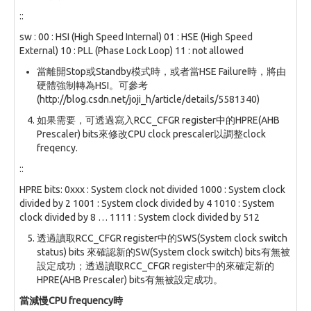
::
sw : 00 : HSI (High Speed Internal) 01 : HSE (High Speed
External) 10 : PLL (Phase Lock Loop) 11 : not allowed
當離開Stop或Standby模式時，或者當HSE Failure時，將由
硬體強制轉為HSI。可參考
(http://blog.csdn.net/joji_h/article/details/5581340)
如果需要，可透過寫入RCC_CFGR register中的HPRE(AHB
Prescaler) bits來修改CPU clock prescaler以調整clock
freqency.
::
HPRE bits: 0xxx : System clock not divided 1000 : System clock
divided by 2 1001 : System clock divided by 4 1010 : System
clock divided by 8 … 1111 : System clock divided by 512
透過讀取RCC_CFGR register中的SWS(System clock switch
status) bits 來確認新的SW(System clock switch) bits有無被
設定成功；透過讀取RCC_CFGR register中的來確定新的
HPRE(AHB Prescaler) bits有無被設定成功。
當減慢CPU frequency時