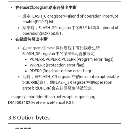
在erase或program結束時發出中斷
設定FLASH_CR register中的end of operation interrupt
enable(EOPIE) bit。
結束時，FLASH_SR register中的BSY bit為0，而end of
operation(EOP) bit為1。
在錯誤時發出中斷
在program或erase操作過程中有錯誤發生時，
FLASH_SR register中的某些flag會被設定
PGAERR, PGPERR, PGSERR (Program error flags)
WRPERR (Protection error flag)
RDERR (Read protection error flag)
此時，若FLASH_CR register中的error interrupt enable
bit(ERRIE)為1，則FLASH_SR register中的operation
error bit(OPERR)會在錯誤發生時被設定。
.. image:: /embedded/flash_interrupt_request.jpg
DM00031020-referenceManual P.88
3.8 Option bytes