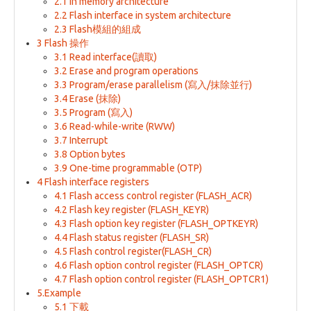
2.1 In memory architecture
2.2 Flash interface in system architecture
2.3 Flash模組的組成
3 Flash 操作
3.1 Read interface(讀取)
3.2 Erase and program operations
3.3 Program/erase parallelism (寫入/抹除並行)
3.4 Erase (抹除)
3.5 Program (寫入)
3.6 Read-while-write (RWW)
3.7 Interrupt
3.8 Option bytes
3.9 One-time programmable (OTP)
4 Flash interface registers
4.1 Flash access control register (FLASH_ACR)
4.2 Flash key register (FLASH_KEYR)
4.3 Flash option key register (FLASH_OPTKEYR)
4.4 Flash status register (FLASH_SR)
4.5 Flash control register(FLASH_CR)
4.6 Flash option control register (FLASH_OPTCR)
4.7 Flash option control register (FLASH_OPTCR1)
5.Example
5.1 下載