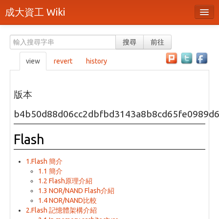
成大資工 Wiki
所有頁面
搜尋
前往
分類
view
revert
history
隨機頁面
最近活動
版本
上傳檔案
b4b50d88d06cc2dbfbd3143a8b8cd65fe0989d
本頁面
Flash
頁面原始檔
1.Flash 簡介
可列印版本
1.1 簡介
1.2 Flash原理介紹
刪除本頁
1.3 NOR/NAND Flash介紹
1.4 NOR/NAND比較
2.Flash 記憶體架構介紹
登入 / 註冊帳號