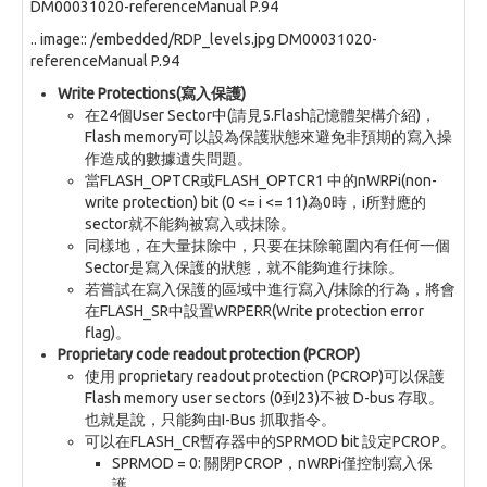
DM00031020-referenceManual P.94
.. image:: /embedded/RDP_levels.jpg DM00031020-
referenceManual P.94
Write Protections(寫入保護)
在24個User Sector中(請見5.Flash記憶體架構介紹)，
Flash memory可以設為保護狀態來避免非預期的寫入操
作造成的數據遺失問題。
當FLASH_OPTCR或FLASH_OPTCR1 中的nWRPi(non-
write protection) bit (0 <= i <= 11)為0時，i所對應的
sector就不能夠被寫入或抹除。
同樣地，在大量抹除中，只要在抹除範圍內有任何一個
Sector是寫入保護的狀態，就不能夠進行抹除。
若嘗試在寫入保護的區域中進行寫入/抹除的行為，將會
在FLASH_SR中設置WRPERR(Write protection error
flag)。
Proprietary code readout protection (PCROP)
使用 proprietary readout protection (PCROP)可以保護
Flash memory user sectors (0到23)不被 D-bus 存取。
也就是說，只能夠由I-Bus 抓取指令。
可以在FLASH_CR暫存器中的SPRMOD bit 設定PCROP。
SPRMOD = 0: 關閉PCROP，nWRPi僅控制寫入保
護。