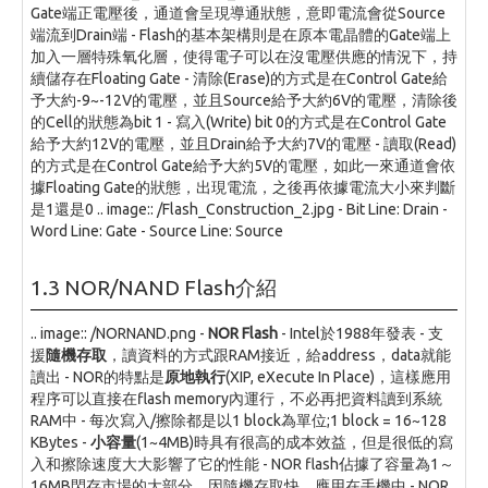
Gate端正電壓後，通道會呈現導通狀態，意即電流會從Source
端流到Drain端 - Flash的基本架構則是在原本電晶體的Gate端上
加入一層特殊氧化層，使得電子可以在沒電壓供應的情況下，持
續儲存在Floating Gate - 清除(Erase)的方式是在Control Gate給
予大約-9~-12V的電壓，並且Source給予大約6V的電壓，清除後
的Cell的狀態為bit 1 - 寫入(Write) bit 0的方式是在Control Gate
給予大約12V的電壓，並且Drain給予大約7V的電壓 - 讀取(Read)
的方式是在Control Gate給予大約5V的電壓，如此一來通道會依
據Floating Gate的狀態，出現電流，之後再依據電流大小來判斷
是1還是0 .. image:: /Flash_Construction_2.jpg - Bit Line: Drain -
Word Line: Gate - Source Line: Source
1.3 NOR/NAND Flash介紹
.. image:: /NORNAND.png -
NOR Flash
- Intel於1988年發表 - 支
援
隨機存取
，讀資料的方式跟RAM接近，給address，data就能
讀出 - NOR的特點是
原地執行
(XIP, eXecute In Place)，這樣應用
程序可以直接在flash memory內運行，不必再把資料讀到系統
RAM中 - 每次寫入/擦除都是以1 block為單位;1 block = 16~128
KBytes -
小容量
(1~4MB)時具有很高的成本效益，但是很低的寫
入和擦除速度大大影響了它的性能 - NOR flash佔據了容量為1～
16MB閃存市場的大部分，因隨機存取快，應用在手機中 - NOR