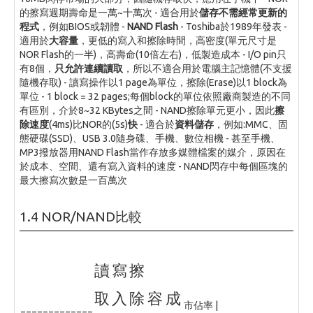
的擦寫週期壽命是一萬~十萬次 - 適合用於
儲存不需經常更新的
程式
，例如BIOS或韌體 -
NAND Flash
- Toshiba於1989年發表 -
適用於
大容量
，更低的寫入和擦除時間，高密度(單元尺寸是
NOR Flash的一半)，高壽命(10倍左右)，低製造成本 - I/O pin只
有8個，
只允許連續讀取
，所以不適合用於電腦主記憶體(不支援
隨機存取) - 讀寫操作以1 page為單位，擦除(Erase)以1 block為
單位 - 1 block = 32 pages;每個block的單位依照廠商製造的不同
有區別，介於8~32 KBytes之間 - NAND擦除單元更小，因此
擦
除速度
(4ms)比NOR的(5s)
快
- 適合於
資料儲存
，例如:MMC、固
態硬碟(SSD)、USB 3.0隨身碟、手機、數位相機 - 甚至手機、
MP3撥放器用NAND Flash當作存放多媒體檔案的媒介，原因在
於成本、空間、還有寫入資料的速度 - NAND閃存中每個區塊的
最大擦寫次數是一百萬次
1.4 NOR/NAND比較
讀
寫
擦
取
入
除
容
成
市佔率 |
=============