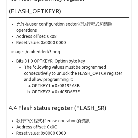
(FLASH_OPTKEYR)
允許在user configuration sector裡執行程式和清除
operations
Address offset: 0x08
Reset value: 0x0000 0000
.. image:: /embedded/3.png
Bits 31:0 OPTKEYR: Option byte key
The following values must be programmed
consecutively to unlock the FLASH_OPTCR register
and allow programming it:
OPTKEY1 = 0x08192A3B
OPTKEY2 = 0x4C5D6E7F
4.4 Flash status register (FLASH_SR)
執行中的程式和erase operation的資訊
Address offset: 0x0C
Reset value: 0x0000 0000