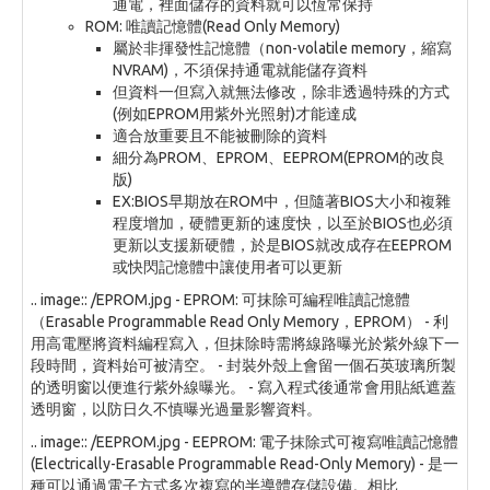
通電，裡面儲存的資料就可以恆常保持
ROM: 唯讀記憶體(Read Only Memory)
屬於非揮發性記憶體（non-volatile memory，縮寫
NVRAM)，不須保持通電就能儲存資料
但資料一但寫入就無法修改，除非透過特殊的方式
(例如EPROM用紫外光照射)才能達成
適合放重要且不能被刪除的資料
細分為PROM、EPROM、EEPROM(EPROM的改良
版)
EX:BIOS早期放在ROM中，但隨著BIOS大小和複雜
程度增加，硬體更新的速度快，以至於BIOS也必須
更新以支援新硬體，於是BIOS就改成存在EEPROM
或快閃記憶體中讓使用者可以更新
.. image:: /EPROM.jpg - EPROM: 可抹除可編程唯讀記憶體
（Erasable Programmable Read Only Memory，EPROM） - 利
用高電壓將資料編程寫入，但抹除時需將線路曝光於紫外線下一
段時間，資料始可被清空。 - 封裝外殼上會留一個石英玻璃所製
的透明窗以便進行紫外線曝光。 - 寫入程式後通常會用貼紙遮蓋
透明窗，以防日久不慎曝光過量影響資料。
.. image:: /EEPROM.jpg - EEPROM: 電子抹除式可複寫唯讀記憶體
(Electrically-Erasable Programmable Read-Only Memory) - 是一
種可以通過電子方式多次複寫的半導體存儲設備。相比