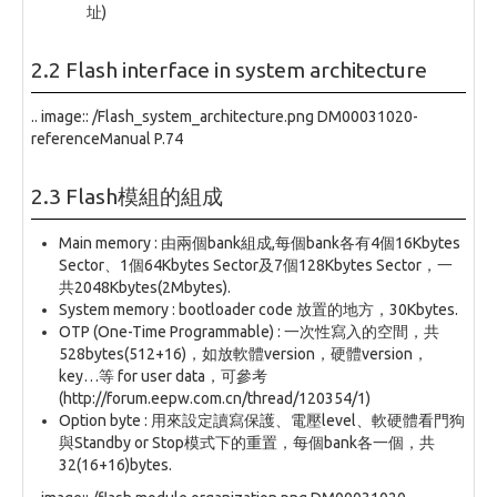
址)
2.2 Flash interface in system architecture
.. image:: /Flash_system_architecture.png DM00031020-
referenceManual P.74
2.3 Flash模組的組成
Main memory : 由兩個bank組成,每個bank各有4個16Kbytes
Sector、1個64Kbytes Sector及7個128Kbytes Sector，一
共2048Kbytes(2Mbytes).
System memory : bootloader code 放置的地方，30Kbytes.
OTP (One-Time Programmable) : 一次性寫入的空間，共
528bytes(512+16)，如放軟體version，硬體version，
key…等 for user data，可參考
(http://forum.eepw.com.cn/thread/120354/1)
Option byte : 用來設定讀寫保護、電壓level、軟硬體看門狗
與Standby or Stop模式下的重置，每個bank各一個，共
32(16+16)bytes.