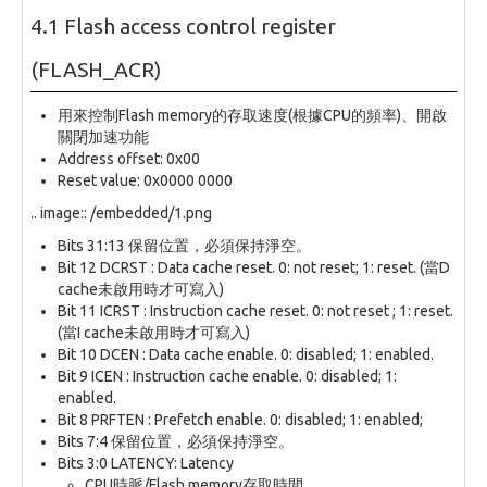
4.1 Flash access control register
(FLASH_ACR)
用來控制Flash memory的存取速度(根據CPU的頻率)、開啟
關閉加速功能
Address offset: 0x00
Reset value: 0x0000 0000
.. image:: /embedded/1.png
Bits 31:13 保留位置，必須保持淨空。
Bit 12 DCRST : Data cache reset. 0: not reset; 1: reset. (當D
cache未啟用時才可寫入)
Bit 11 ICRST : Instruction cache reset. 0: not reset ; 1: reset.
(當I cache未啟用時才可寫入)
Bit 10 DCEN : Data cache enable. 0: disabled; 1: enabled.
Bit 9 ICEN : Instruction cache enable. 0: disabled; 1:
enabled.
Bit 8 PRFTEN : Prefetch enable. 0: disabled; 1: enabled;
Bits 7:4 保留位置，必須保持淨空。
Bits 3:0 LATENCY: Latency
CPU時脈/Flash memory存取時間