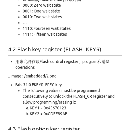
0000: Zero wait state
0001: One wait state
0010: Two wait states
…
1110: Fourteen wait states
1111: Fifteen wait states
4.2 Flash key register (FLASH_KEYR)
用來允許存取Flash control register、program和清除
operations
.. image:: /embedded/2.png
Bits 31:0 FKEYR: FPEC key
The following values must be programmed
consecutively to unlock the FLASH_CR register and
allow programming/erasing it:
KEY1 = 0x45670123
KEY2 = 0xCDEF89AB
4.3 Flash option key register