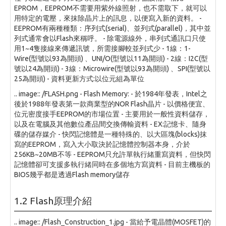
EPROM，EEPROM不需要用紫外線照射，也不需取下，就可以
用特定的電壓，來抹除晶片上的訊息，以便寫入新的資料。 -
EEPROM有兩種種類：序列式(serial)、並列式(parallel)，其中並
列式通常會以Flash來稱呼。 - 除電源線外，串列式通訊口只使
用1~4隻接線來傳遞訊號，所需接腳較並列式少 - 1線：1-
Wire(型號以93為開頭) 、UNI/O(型號以11為開頭) - 2線：I2C(型
號以24為開頭) - 3線：Microwire(型號以93為開頭) 、SPI(型號以
25為開頭) - 資料更新方式:以位元組為單位
.. image:: /FLASH.png - Flash Memory: - 於1984年發表，Intel之
後於1988年發表第一款商業型的NOR Flash晶片 - 以價格便宜、
位元密度接手EEPROM的市場位置 - 主要用於一般性資料儲存，
以及在電腦及其他數位產品間交換傳輸資料 - EX:記憶卡、隨身
碟的儲存媒介 - 快閃記憶體是一種特殊的、以大區塊(blocks)抹
寫的EEPROM，寫入大小取決於記憶體控制器本身，介於
256KB~20MB不等 - EEPROM只允許單執行緒重寫資料，但快閃
記憶體卻可支援多執行緒同時在多個地方寫資料 - 目前主機板的
BIOS幾乎都是透過Flash memory儲存
1.2 Flash原理介紹
.. image:: /Flash_Construction_1.jpg - 當給予電晶體(MOSFET)的