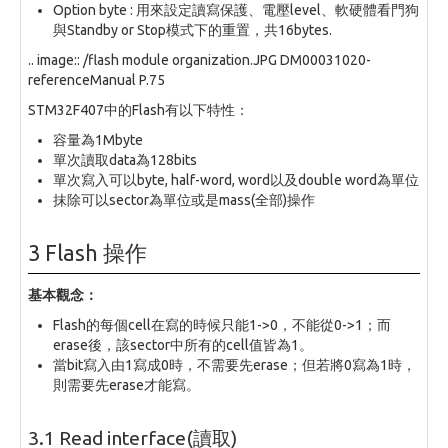
Option byte : 用來設定讀寫保護、電壓level、軟硬體看門狗
與Standby or Stop模式下的重置，共16bytes.
.. image:: /flash module organization.JPG DM00031020-
referenceManual P.75
STM32F407中的Flash有以下特性：
容量為1Mbyte
單次讀取data為128bits
單次寫入可以byte, half-word, word以及double word為單位
抹除可以sector為單位或是mass(全部)操作
3 Flash 操作
基本觀念：
Flash的每個cell在寫的時候只能1->0，不能從0->1；而
erase後，該sector中所有的cell值皆為1。
當bit寫入由1寫成0時，不需要先erase；但若將0寫為1時，
則需要先erase才能寫。
3.1 Read interface(讀取)