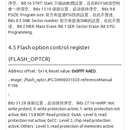
淨空。 Bit 16 STRT: Start. 只能由軟體設置，且在BSY bit清空時
會一併清空。 Bits 15:10 保留位置，必須保持淨空。 Bits 9:8
PSIZE: Program size. 前方有提過PSIZE的設置，在此不贅述。
Bits 6:3 SNB: Sector number. 前方有提過SNB的設置，在此不贅
述。 Bit 2 MER: Mass Erase. Bit 1 SER: Sector Erase. Bit 0 PG:
Programming.
4.5 Flash option control register
(FLASH_OPTCR)
Address offset : 0x14, Reset value:
0x0FFF AAED
.
.. image:: /flash_optcr.JPG DM00031020-referenceManual
P.106
::
Bits 31:28 保留位置，必須保持淨空。 Bits 27:16 nWRP: Not
write protect. 0: write protection active; 1: write protection not
active. Bits 15:8 RDP: Read protect. 0xAA : Level 0, read
protection not active; 0xCC : Level 2, chip read protection
active; Others : Level 1, read protection of memories active.