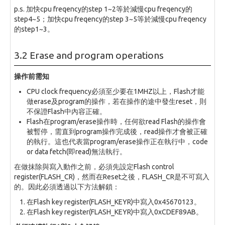
p.s. 加快cpu freqency的step 1~2等於減慢cpu freqency的
step4~5；加快cpu freqency的step 3~5等於減慢cpu freqency
的step1~3。
3.2 Erase and program operations
操作前需知
CPU clock frequency必須至少要在1MHZ以上，Flash才能
做erase及program的操作，若在操作的途中發生reset，則
不保證Flash中內容正確。
Flash在program/erase操作時，任何欲read Flash的操作會
被暫停，需直到program操作完成後，read操作才會被正確
的執行。這也代表當program/erase操作正在執行中，code
or data fetch(即read)無法執行。
在做抹除與寫入動作之前，必須先設定Flash control
register(FLASH_CR)，然而在Reset之後，FLASH_CR是不可寫入
的。因此必須透過以下方法解鎖：
在Flash key register(FLASH_KEYR)中寫入0x45670123。
在Flash key register(FLASH_KEYR)中寫入0xCDEF89AB。