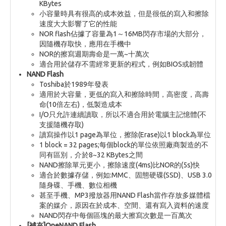
KBytes
小容量時具有很高的成本效益，但是很低的寫入和擦除
速度大大影響了它的性能
NOR flash佔據了容量為1～16MB閃存市場的大部分，
因隨機存取快，應用在手機中
NOR的擦寫週期壽命是一萬~十萬次
適合用於儲存不需經常更新的程式，例如BIOS或韌體
NAND Flash
Toshiba於1989年發表
適用於大容量，更低的寫入和擦除時間，高密度，高壽
命(10倍左右)，低製造成本
I/O只允許連續讀取，所以不適合用於電腦主記憶體(不
支援隨機存取)
讀寫操作以1 page為單位，擦除(Erase)以1 block為單位
1 block = 32 pages;每個block的單位依照廠商製造的不
同有區別，介於8~32 KBytes之間
NAND擦除單元更小，擦除速度(4ms)比NOR的(5s)快
適合於數據存儲，例如:MMC、固態硬碟(SSD)、USB 3.0
隨身碟、手機、數位相機
甚至手機、MP3撥放器用NAND Flash當作存放多媒體檔
案的媒介，原因在於成本、空間、還有寫入資料的速度
NAND閃存中每個區塊的最大擦寫次數是一百萬次
[補充]OneNAND Flash