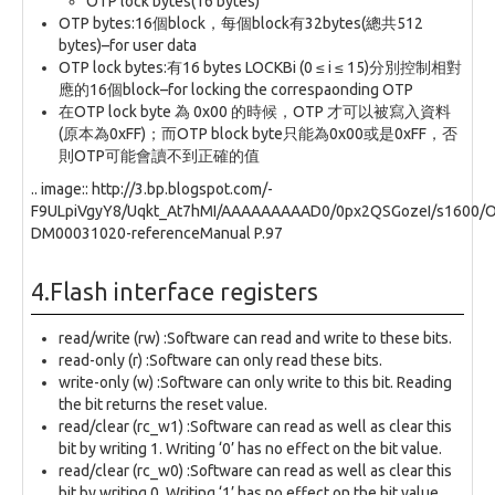
OTP lock bytes(16 bytes)
OTP bytes:16個block，每個block有32bytes(總共512
bytes)–for user data
OTP lock bytes:有16 bytes LOCKBi (0 ≤ i ≤ 15)分別控制相對
應的16個block–for locking the correspaonding OTP
在OTP lock byte 為 0x00 的時候，OTP 才可以被寫入資料
(原本為0xFF)；而OTP block byte只能為0x00或是0xFF，否
則OTP可能會讀不到正確的值
.. image:: http://3.bp.blogspot.com/-
F9ULpiVgyY8/Uqkt_At7hMI/AAAAAAAAAD0/0px2QSGozeI/s1600/O
DM00031020-referenceManual P.97
4.Flash interface registers
read/write (rw) :Software can read and write to these bits.
read-only (r) :Software can only read these bits.
write-only (w) :Software can only write to this bit. Reading
the bit returns the reset value.
read/clear (rc_w1) :Software can read as well as clear this
bit by writing 1. Writing ‘0’ has no effect on the bit value.
read/clear (rc_w0) :Software can read as well as clear this
bit by writing 0. Writing ‘1’ has no effect on the bit value.