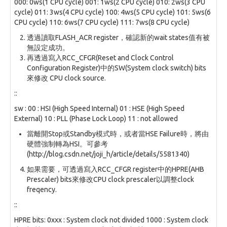
000: 0ws(1 CPU cycle) 001: 1ws(2 CPU cycle) 010: 2ws(3 CPU
cycle) 011: 3ws(4 CPU cycle) 100: 4ws(5 CPU cycle) 101: 5ws(6
CPU cycle) 110: 6ws(7 CPU cycle) 111: 7ws(8 CPU cycle)
透過讀取FLASH_ACR register，確認新的wait states值有被
無設定成功。
再透過寫入RCC_CFGR(Reset and Clock Control
Configuration Register)中的SW(System clock switch) bits
來修改 CPU clock source.
::
sw : 00 : HSI (High Speed Internal) 01 : HSE (High Speed
External) 10 : PLL (Phase Lock Loop) 11 : not allowed
當離開Stop或Standby模式時，或者當HSE Failure時，將由
硬體強制轉為HSI。可參考
(http://blog.csdn.net/joji_h/article/details/5581340)
如果需要，可透過寫入RCC_CFGR register中的HPRE(AHB
Prescaler) bits來修改CPU clock prescaler以調整clock
freqency.
::
HPRE bits: 0xxx : System clock not divided 1000 : System clock