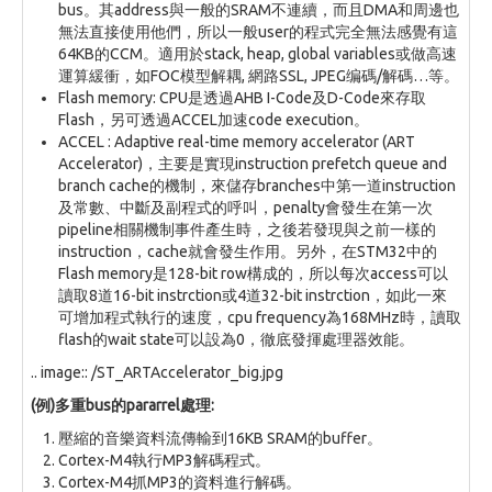
bus。其address與一般的SRAM不連續，而且DMA和周邊也
無法直接使用他們，所以一般user的程式完全無法感覺有這
64KB的CCM。適用於stack, heap, global variables或做高速
運算緩衝，如FOC模型解耦, 網路SSL, JPEG编碼/解碼…等。
Flash memory: CPU是透過AHB I-Code及D-Code來存取
Flash，另可透過ACCEL加速code execution。
ACCEL : Adaptive real-time memory accelerator (ART
Accelerator)，主要是實現instruction prefetch queue and
branch cache的機制，來儲存branches中第一道instruction
及常數、中斷及副程式的呼叫，penalty會發生在第一次
pipeline相關機制事件產生時，之後若發現與之前一樣的
instruction，cache就會發生作用。另外，在STM32中的
Flash memory是128-bit row構成的，所以每次access可以
讀取8道16-bit instrction或4道32-bit instrction，如此一來
可增加程式執行的速度，cpu frequency為168MHz時，讀取
flash的wait state可以設為0，徹底發揮處理器效能。
.. image:: /ST_ARTAccelerator_big.jpg
(例)多重bus的pararrel處理:
壓縮的音樂資料流傳輸到16KB SRAM的buffer。
Cortex-M4執行MP3解碼程式。
Cortex-M4抓MP3的資料進行解碼。