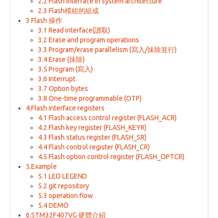
2.2 Flash interface in system architecture
2.3 Flash模組的組成
3 Flash 操作
3.1 Read interface(讀取)
3.2 Erase and program operations
3.3 Program/erase parallelism (寫入/抹除並行)
3.4 Erase (抹除)
3.5 Program (寫入)
3.6 Interrupt
3.7 Option bytes
3.8 One-time programmable (OTP)
4.Flash interface registers
4.1 Flash access control register (FLASH_ACR)
4.2 Flash key register (FLASH_KEYR)
4.3 Flash status register (FLASH_SR)
4.4 Flash control register (FLASH_CR)
4.5 Flash option control register (FLASH_OPTCR)
5.Example
5.1 LED LEGEND
5.2 git repository
5.3 operation flow
5.4 DEMO
6.STM32F407VG 硬體介紹