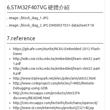
6.STM32F407VG 硬體介紹
.. image:: /block_diag_1.JPG
.. image:: /block_diag_2.JPG DM00037051-datasheet P.18
7.reference
https://gitcafe.com/xturtle/NCKU-Embedded-2012-Flash-
Demo
http://wiki.csie.ncku.edu.tw/embedded/learn-stm32-part-
1.pdf
http://wiki.csie.ncku.edu.tw/embedded/learn-stm32-part-
6.pdf
http://www.triplespark.net/elec/pdev/arm/stm32.html
http://www.codeproject.com/Articles/14983/Remote-
Debugging-using-GDB
http://cms.mcuapps.com/products/stm32f4-
discovery/README.html
http://cms.mcuapps.com/techinfo/toolchains/openocd/
http://www.st.com/internet/mcu/product/252140.jsp