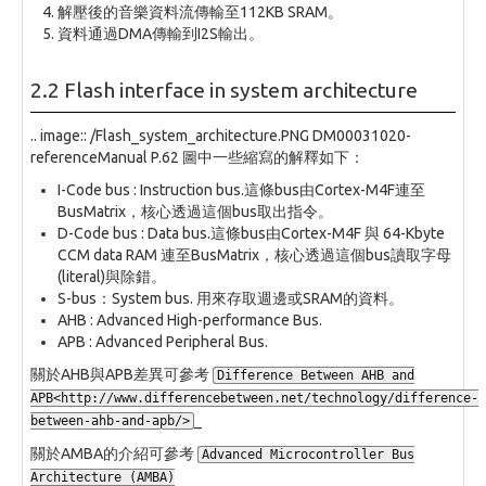
解壓後的音樂資料流傳輸至112KB SRAM。
資料通過DMA傳輸到I2S輸出。
2.2 Flash interface in system architecture
.. image:: /Flash_system_architecture.PNG DM00031020-
referenceManual P.62 圖中一些縮寫的解釋如下：
I-Code bus : Instruction bus.這條bus由Cortex-M4F連至
BusMatrix，核心透過這個bus取出指令。
D-Code bus : Data bus.這條bus由Cortex-M4F 與 64-Kbyte
CCM data RAM 連至BusMatrix，核心透過這個bus讀取字母
(literal)與除錯。
S-bus：System bus. 用來存取週邊或SRAM的資料。
AHB : Advanced High-performance Bus.
APB : Advanced Peripheral Bus.
關於AHB與APB差異可參考
Difference Between AHB and
APB<http://www.differencebetween.net/technology/difference-
_
between-ahb-and-apb/>
關於AMBA的介紹可參考
Advanced Microcontroller Bus
Architecture (AMBA)