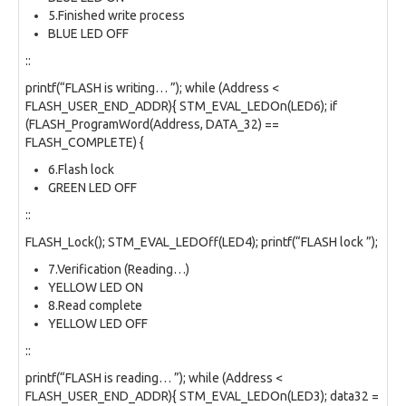
5.Finished write process
BLUE LED OFF
::
printf(“FLASH is writing… ”); while (Address <
FLASH_USER_END_ADDR){ STM_EVAL_LEDOn(LED6); if
(FLASH_ProgramWord(Address, DATA_32) ==
FLASH_COMPLETE) {
6.Flash lock
GREEN LED OFF
::
FLASH_Lock(); STM_EVAL_LEDOff(LED4); printf(“FLASH lock ”);
7.Verification (Reading…)
YELLOW LED ON
8.Read complete
YELLOW LED OFF
::
printf(“FLASH is reading… ”); while (Address <
FLASH_USER_END_ADDR){ STM_EVAL_LEDOn(LED3); data32 =