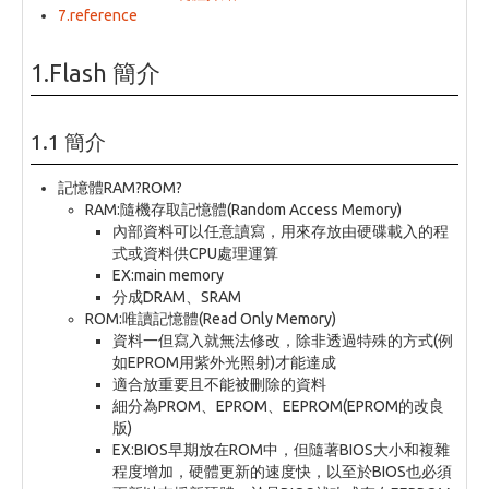
7.reference
1.Flash 簡介
1.1 簡介
記憶體RAM?ROM?
RAM:隨機存取記憶體(Random Access Memory)
內部資料可以任意讀寫，用來存放由硬碟載入的程
式或資料供CPU處理運算
EX:main memory
分成DRAM、SRAM
ROM:唯讀記憶體(Read Only Memory)
資料一但寫入就無法修改，除非透過特殊的方式(例
如EPROM用紫外光照射)才能達成
適合放重要且不能被刪除的資料
細分為PROM、EPROM、EEPROM(EPROM的改良
版)
EX:BIOS早期放在ROM中，但隨著BIOS大小和複雜
程度增加，硬體更新的速度快，以至於BIOS也必須