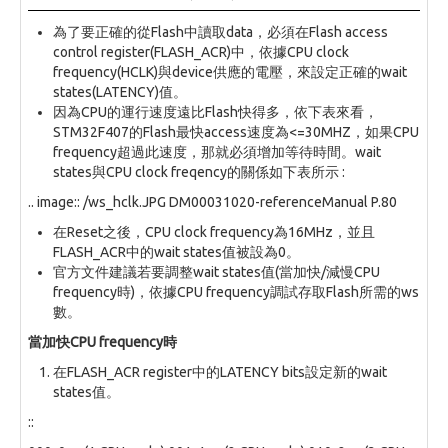
為了要正確的從Flash中讀取data，必須在Flash access
control register(FLASH_ACR)中，依據CPU clock
frequency(HCLK)與device供應的電壓，來設定正確的wait
states(LATENCY)值。
因為CPU的運行速度遠比Flash快得多，依下表來看，
STM32F407的Flash最快access速度為<=30MHZ，如果CPU
frequency超過此速度，那就必須增加等待時間。wait
states與CPU clock freqency的關係如下表所示 :
.. image:: /ws_hclk.JPG DM00031020-referenceManual P.80
在Reset之後，CPU clock frequency為16MHz，並且
FLASH_ACR中的wait states值被設為0。
官方文件建議若要調整wait states值(當加快/減慢CPU
frequency時)，依據CPU frequency調試存取Flash所需的ws
數。
當加快CPU frequency時
在FLASH_ACR register中的LATENCY bits設定新的wait
states值。
::