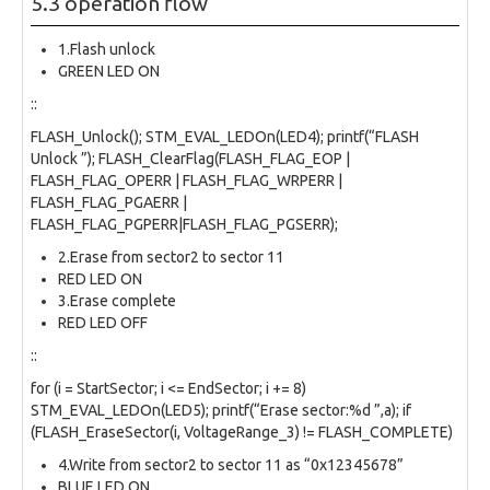
5.3 operation flow
1.Flash unlock
GREEN LED ON
::
FLASH_Unlock(); STM_EVAL_LEDOn(LED4); printf(“FLASH
Unlock ”); FLASH_ClearFlag(FLASH_FLAG_EOP |
FLASH_FLAG_OPERR | FLASH_FLAG_WRPERR |
FLASH_FLAG_PGAERR |
FLASH_FLAG_PGPERR|FLASH_FLAG_PGSERR);
2.Erase from sector2 to sector 11
RED LED ON
3.Erase complete
RED LED OFF
::
for (i = StartSector; i <= EndSector; i += 8)
STM_EVAL_LEDOn(LED5); printf(“Erase sector:%d ”,a); if
(FLASH_EraseSector(i, VoltageRange_3) != FLASH_COMPLETE)
4.Write from sector2 to sector 11 as “0x12345678”
BLUE LED ON