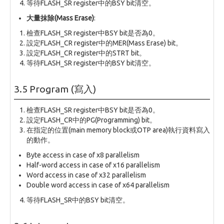
等待FLASH_SR register中的BSY bit清空。
大量抹除(Mass Erase)
:
檢查FLASH_SR register中BSY bit是否為0。
設定FLASH_CR register中的MER(Mass Erase) bit。
設定FLASH_CR register中的STRT bit。
等待FLASH_SR register中的BSY bit清空。
3.5 Program (寫入)
檢查FLASH_SR register中BSY bit是否為0。
設定FLASH_CR中的PG(Programming) bit。
在指定的位置(main memory block或OTP area)執行資料寫入
的動作。
Byte access in case of x8 parallelism
Half-word access in case of x16 parallelism
Word access in case of x32 parallelism
Double word access in case of x64 parallelism
等待FLASH_SR中的BSY bit清空。