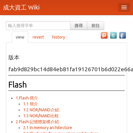
成大資工 Wiki
所有頁面
搜尋
前往
分類
view
revert
history
隨機頁面
最近活動
版本
上傳檔案
fab9d829bc14d84eb81fa19126701b6d022e66
本頁面
Flash
頁面原始檔
1.Flash 簡介
可列印版本
1.1 簡介
1.2 NOR/NAND介紹
刪除本頁
1.3 NOR/NAND比較
2.Flash 記憶體架構介紹
2.1 In memory architecture
登入 / 註冊帳號