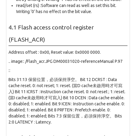
read/set (rs) :Software can read as well as set this bit.
Writing ‘0’ has no effect on the bit value.
4.1 Flash access control register
(FLASH_ACR)
Address offset : 0x00, Reset value: 0x0000 0000.
.. image:: /Flash_acr.JPG DM00031020-referenceManual P.97
::
Bits 31:13 保留位置，必須保持淨空。 Bit 12 DCRST : Data
cache reset. 0: not reset; 1: reset. (當D cache未啟用時才可寫
入) Bit 11 ICRST : Instruction cache reset. 0: not reset ; 1: reset.
(當I cache未啟用時才可寫入) Bit 10 DCEN : Data cache enable.
0: disabled; 1: enabled. Bit 9 ICEN : Instruction cache enable. 0:
disabled; 1: enabled. Bit 8 PRFTEN : Prefetch enable. 0:
disabled; 1: enabled; Bits 7:3 保留位置，必須保持淨空。 Bits
2:0 LATENCY : Latency.