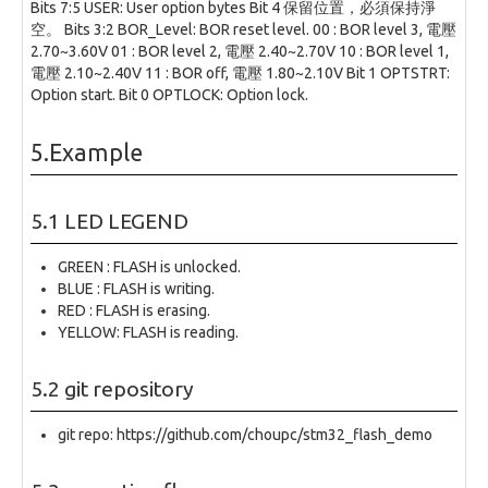
Bits 7:5 USER: User option bytes Bit 4 保留位置，必須保持淨
空。 Bits 3:2 BOR_Level: BOR reset level. 00 : BOR level 3, 電壓
2.70~3.60V 01 : BOR level 2, 電壓 2.40~2.70V 10 : BOR level 1,
電壓 2.10~2.40V 11 : BOR off, 電壓 1.80~2.10V Bit 1 OPTSTRT:
Option start. Bit 0 OPTLOCK: Option lock.
5.Example
5.1 LED LEGEND
GREEN : FLASH is unlocked.
BLUE : FLASH is writing.
RED : FLASH is erasing.
YELLOW: FLASH is reading.
5.2 git repository
git repo: https://github.com/choupc/stm32_flash_demo