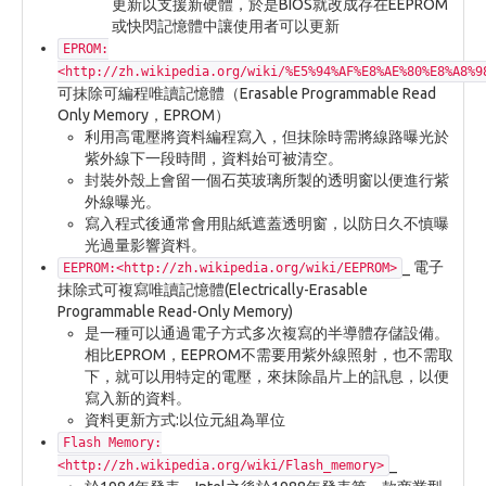
更新以支援新硬體，於是BIOS就改成存在EEPROM
或快閃記憶體中讓使用者可以更新
EPROM:
<http://zh.wikipedia.org/wiki/%E5%94%AF%E8%AE%80%E8%A8%9
可抹除可編程唯讀記憶體（Erasable Programmable Read
Only Memory，EPROM）
利用高電壓將資料編程寫入，但抹除時需將線路曝光於
紫外線下一段時間，資料始可被清空。
封裝外殼上會留一個石英玻璃所製的透明窗以便進行紫
外線曝光。
寫入程式後通常會用貼紙遮蓋透明窗，以防日久不慎曝
光過量影響資料。
_ 電子
EEPROM:<http://zh.wikipedia.org/wiki/EEPROM>
抹除式可複寫唯讀記憶體(Electrically-Erasable
Programmable Read-Only Memory)
是一種可以通過電子方式多次複寫的半導體存儲設備。
相比EPROM，EEPROM不需要用紫外線照射，也不需取
下，就可以用特定的電壓，來抹除晶片上的訊息，以便
寫入新的資料。
資料更新方式:以位元組為單位
Flash Memory:
_
<http://zh.wikipedia.org/wiki/Flash_memory>