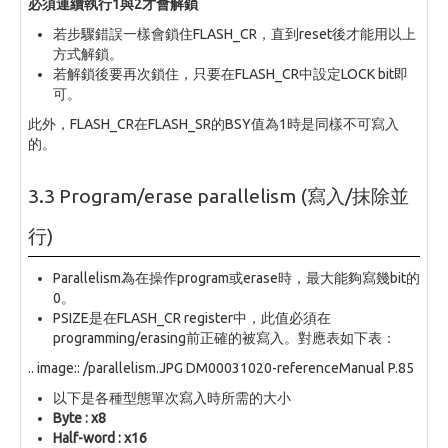
必須連續執行1與2才會解鎖
若步驟錯誤一樣會鎖住FLASH_CR，直到reset後才能用以上
方式解鎖。
若解鎖後要再次鎖住，只要在FLASH_CR中設定LOCK bit即
可。
此外，FLASH_CR在FLASH_SR的BSY值為1時是同樣不可寫入
的。
3.3 Program/erase parallelism (寫入/抹除並
行)
Parallelism為在操作program或erase時，最大能夠寫幾bit的
0。
PSIZE是在FLASH_CR register中，此值必須在
programming/erasing前正確的被寫入。對應表如下表：
.. image:: /parallelism.JPG DM00031020-referenceManual P.85
以下是各種型態單次寫入時所需的大小
Byte : x8
Half-word : x16