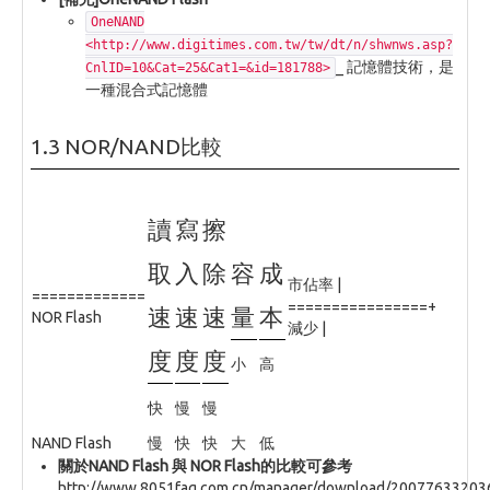
OneNAND
<http://www.digitimes.com.tw/tw/dt/n/shwnws.asp?
_ 記憶體技術，是
CnlID=10&Cat=25&Cat1=&id=181788>
一種混合式記憶體
1.3 NOR/NAND比較
讀
寫
擦
取
入
除
容
成
市佔率 |
=============
================+
速
速
速
量
本
NOR Flash
減少 |
度
度
度
小
高
快
慢
慢
NAND Flash
慢
快
快
大
低
關於NAND Flash 與 NOR Flash的比較可參考
http://www.8051faq.com.cn/manager/download/2007763320