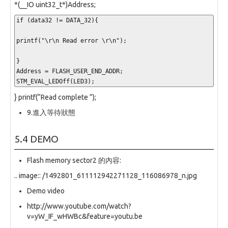
*(__IO uint32_t*)Address;
if (data32 != DATA_32){

printf("\r\n Read error \r\n");

}

Address = FLASH_USER_END_ADDR;

STM_EVAL_LEDOff(LED3);
} printf(“Read complete ”);
9.進入等待狀態
5.4 DEMO
Flash memory sector2 的內容:
.. image:: /1492801_611112942271128_116086978_n.jpg
Demo video
http://www.youtube.com/watch?
v=yW_IF_wHWBc&feature=youtu.be