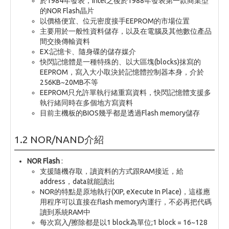
於1984年發表，Intel之後於1988年發表第一款商業型
的NOR Flash晶片
以價格便宜、位元密度接手EEPROM的市場位置
主要用於一般性資料儲存，以及在電腦及其他數位產品
間交換傳輸資料
EX:記憶卡、隨身碟的儲存媒介
快閃記憶體是一種特殊的、以大區塊(blocks)抹寫的
EEPROM，寫入大小取決於記憶體控制器本身，介於
256KB~20MB不等
EEPROM只允許單執行緒重寫資料，快閃記憶體支援多
執行緒同時在多個地方寫資料
目前主機板的BIOS幾乎都是透過Flash memory儲存
1.2 NOR/NAND介紹
NOR Flash
:
支援隨機存取，讀資料的方式跟RAM接近，給
address，data就能讀出
NOR的特點是原地執行(XIP, eXecute In Place)，這樣應
用程序可以直接在flash memory內運行，不必再把代碼
讀到系統RAM中
每次寫入/擦除都是以1 block為單位;1 block = 16~128