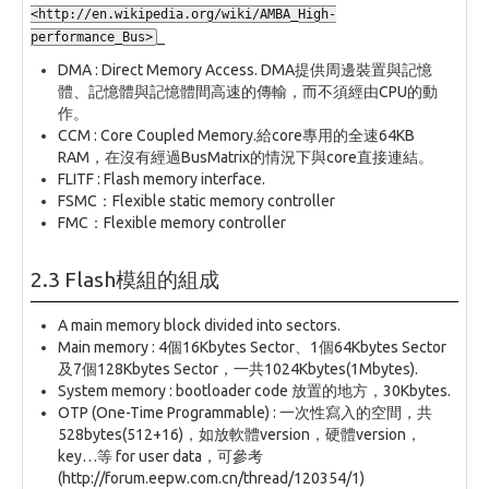
<http://en.wikipedia.org/wiki/AMBA_High-
_
performance_Bus>
DMA : Direct Memory Access. DMA提供周邊裝置與記憶
體、記憶體與記憶體間高速的傳輸，而不須經由CPU的動
作。
CCM : Core Coupled Memory.給core專用的全速64KB
RAM，在沒有經過BusMatrix的情況下與core直接連結。
FLITF : Flash memory interface.
FSMC：Flexible static memory controller
FMC：Flexible memory controller
2.3 Flash模組的組成
A main memory block divided into sectors.
Main memory : 4個16Kbytes Sector、1個64Kbytes Sector
及7個128Kbytes Sector，一共1024Kbytes(1Mbytes).
System memory : bootloader code 放置的地方，30Kbytes.
OTP (One-Time Programmable) : 一次性寫入的空間，共
528bytes(512+16)，如放軟體version，硬體version，
key…等 for user data，可參考
(http://forum.eepw.com.cn/thread/120354/1)