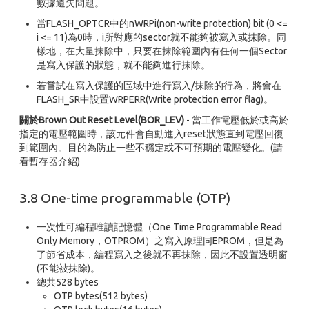
數據遺失問題。
當FLASH_OPTCR中的nWRPi(non-write protection) bit (0 <=
i <= 11)為0時，i所對應的sector就不能夠被寫入或抹除。同
樣地，在大量抹除中，只要在抹除範圍內有任何一個Sector
是寫入保護的狀態，就不能夠進行抹除。
若嘗試在寫入保護的區域中進行寫入/抹除的行為，將會在
FLASH_SR中設置WRPERR(Write protection error flag)。
關於Brown Out Reset Level(BOR_LEV)
- 當工作電壓低於或高於
指定的電壓範圍時，該元件會自動進入reset狀態直到電壓回復
到範圍內。目的為防止一些不穩定或不可預期的電壓變化。(請
看暫存器介紹)
3.8 One-time programmable (OTP)
一次性可編程唯讀記憶體（One Time Programmable Read
Only Memory，OTPROM）之寫入原理同EPROM，但是為
了節省成本，編程寫入之後就不再抹除，因此不設置透明窗
(不能被抹除)。
總共528 bytes
OTP bytes(512 bytes)