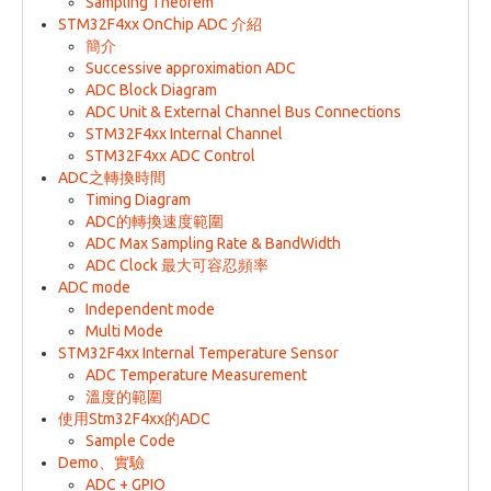
Sampling Theorem
STM32F4xx OnChip ADC 介紹
簡介
Successive approximation ADC
ADC Block Diagram
ADC Unit & External Channel Bus Connections
STM32F4xx Internal Channel
STM32F4xx ADC Control
ADC之轉換時間
Timing Diagram
ADC的轉換速度範圍
ADC Max Sampling Rate & BandWidth
ADC Clock 最大可容忍頻率
ADC mode
Independent mode
Multi Mode
STM32F4xx Internal Temperature Sensor
ADC Temperature Measurement
溫度的範圍
使用Stm32F4xx的ADC
Sample Code
Demo、實驗
ADC + GPIO