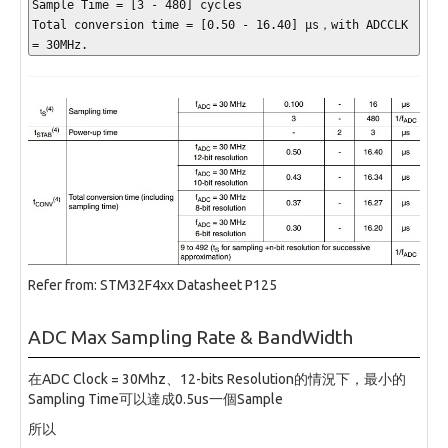
Sample Time 
=
[
3
-
480
]
 cycles
Total conversion time 
=
[
0
.50
-
16.40
]
 µs，with ADCCLK 
=
30
MHz.
Refer from: STM32F4xx Datasheet P125
ADC Max Sampling Rate & BandWidth
在ADC Clock = 30Mhz、12-bits Resolution的情況下，最小的
Sampling Time可以達成0.5us一個Sample
所以