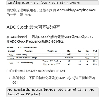
Sampling Rate 
=
1
/
(
0
.5
*
10
^(-
6
))
=
2
Msp
/
s
由取樣定理可以知道，這樣等效的BandWidth為Sampling Rate
的一半，即1MHz
ADC Clock 最大可容忍頻率
在Datasheet中，因為DISCO的參考電壓VREF為VDD為2.97V，
故
ADC Clock Frequency為[0.6-36]MHz
。
Refer from: STM32F4xx Datasheet P124
舉例來說，下面的初始化即為把SMP10[2:0]這三個bit設為
001
ADC_RegularChannelConfig
(
ADC1
,
 ADC_Channel_10
,
1
,
 ADC_
SampleTime_15Cycles
);