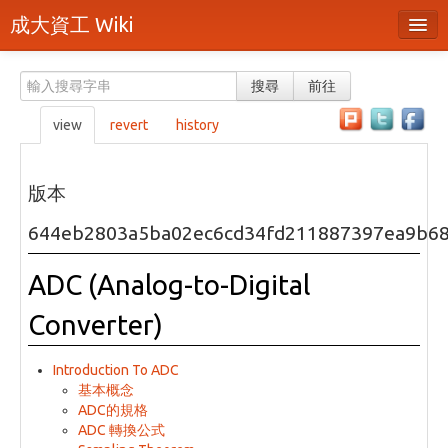
成大資工 Wiki
所有頁面
搜尋
前往
分類
view
revert
history
隨機頁面
最近活動
版本
上傳檔案
644eb2803a5ba02ec6cd34fd211887397ea9b6
本頁面
ADC (Analog-to-Digital
頁面原始檔
Converter)
可列印版本
Introduction To ADC
刪除本頁
基本概念
ADC的規格
ADC 轉換公式
登入 / 註冊帳號