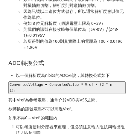
對橫軸做切割，解析度則對縱軸做切割。
因為訊號以二進位方式儲存，所以通常解析度會以位元
作為單位。
例如 8 位元解析度（假設電壓上限為 0~5V）
則我們的訊號在接收時每個單位為（5V-0V）/ (2^8-
1)=0.0196V
若所得到的值為100則其實際上的電壓為 100 × 0.0196
= 1.96V
ADC 轉換公式
以一個解析度為n bits的ADC來說，其轉換公式如下
ConvertedVoltage 
=
 ConvertedValue 
*
 Vref 
/
(
2
^
 n 
-
1
);
其中Vref為參考電壓，通常介於VDD與VSS之間。
欲轉換的訊號電壓不可以高過Vref。
如果不再0 ~ Vref 的範圍內
可以考慮使用分壓器來處理，但必須注意輸入阻抗與輸出阻
抗之匹配問題。