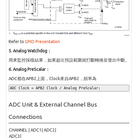
Refer to
GPIO Presentation
5. Analog Watchdog：
用來監控採樣結果，如果超出預設範圍就打斷轉換並發出中斷。
6. Analog PreScalar：
ADC都在APB2上面，Clock來自APB2，頻率為
ADC Clock 
=
 APB2 Clock 
/
 Analog PreScalar
;
ADC Unit & External Channel Bus
Connections
CHANNEL | ADC1| ADC2|
ADC3|