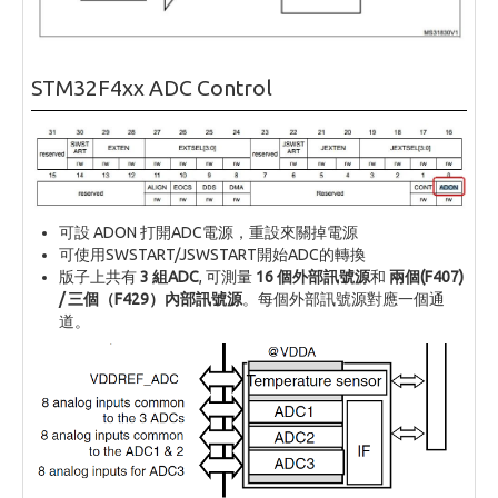
STM32F4xx ADC Control
可設 ADON 打開ADC電源，重設來關掉電源
可使用SWSTART/JSWSTART開始ADC的轉換
版子上共有
3 組ADC
, 可測量
16 個外部訊號源
和
兩個(F407)
/ 三個（F429）內部訊號源
。每個外部訊號源對應一個通
道。