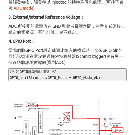
號觸發轉換，觸發後以 injected 的轉換為優先處理。(可往下參
考
ADC mode
)
3. External/Internal Reference Voltage：
ADC 所接受的電壓值在 GND 與參考電壓之間，注意其必須接上
穩定的電壓源，否則計算上會不穩定。
4. GPIO Port：
當我們將GPIO Port設定成類比輸入的模式時，進來GPIO pin的
原始訊號源在還沒經過施密特觸發器(Schmitt trigger)會有另一
個線路將訊號做導向(導到ADC)
/* 將GPIO轉為類比用途 */
GPIO_initStructre
.
GPIO_Mode 
=
 GPIO_Mode_AN
;