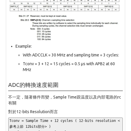
Example:
With ADCCLK = 30 MHz and sampling time = 3 cycles:
Tconv = 3 + 12 = 15 cycles = 0.5 µs with APB2 at 60
MHz
ADC的轉換速度範圍
不一定，隨著條件而變，Sample Time跟温度以及内部電路的rc
有關
對於12-bits Resolution而言
Tconv 
=
 Sample Time 
+
12
 cycles 
(
12
-
bits resolution 
<
參考上節 
12
bits
部分
>
)