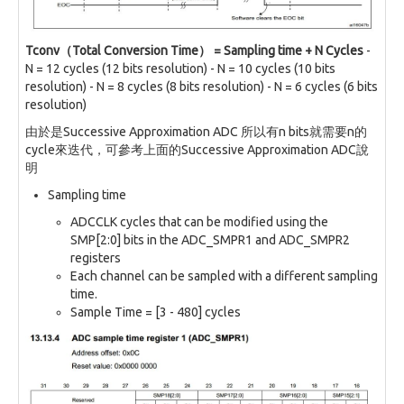
Tconv（Total Conversion Time） = Sampling time + N Cycles
-
N = 12 cycles (12 bits resolution) - N = 10 cycles (10 bits
resolution) - N = 8 cycles (8 bits resolution) - N = 6 cycles (6 bits
resolution)
由於是Successive Approximation ADC 所以有n bits就需要n的
cycle來迭代，可參考上面的Successive Approximation ADC說
明
Sampling time
ADCCLK cycles that can be modified using the
SMP[2:0] bits in the ADC_SMPR1 and ADC_SMPR2
registers
Each channel can be sampled with a different sampling
time.
Sample Time = [3 - 480] cycles