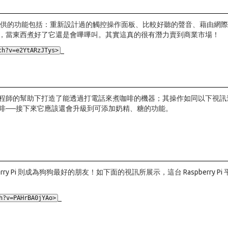
y Pi 微波爐據說可提供的功能包括：重新設計過的觸控操作面板、比較好聽的聲
，當東西煮好了它還是會嗶嗶叫。其實這真的很有潛力賣到商業市場！
_
h?v=e2YtARzJTys>
在 Oracle 工程師的幫助下打造了能透過打電話來煮咖啡的機器；其操作如同以
啡──接下來它應該還會升級到可添加奶精、糖的功能。
ry Pi 則成為狗狗最好的朋友！如下面的視訊所展示，這台 Raspberr
_
?v=PAHrBA0jYAo>