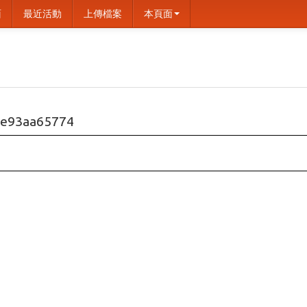
面
最近活動
上傳檔案
本頁面
9e93aa65774