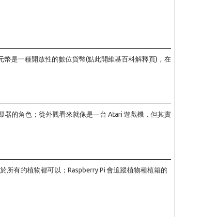
機；所謂的位元幣是一種開放性的數位貨幣(點此開維基百科解釋頁)，在
演模擬器的角色；從外觀看來就像是一台 Atari 遊戲機，但其實
於所有的植物都可以；Raspberry Pi 會追蹤植物種植箱的