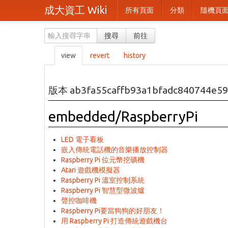
成大資工 Wiki
所有頁面
分類
隨機頁
搜尋
前往
view
revert
history
版本 ab3fa55caffb93a1bfadc840744e5
embedded/RaspberryPi
LED 電子看板
嵌入傳統電話機的音樂播放控制器
Raspberry Pi 位元幣挖礦機
Atari 遊戲機模擬器
Raspberry Pi 溫室控制系統
Raspberry Pi 智慧型微波爐
聲控咖啡機
Raspberry Pi要當狗狗的好朋友！
用 Raspberry Pi 打造傳統遊戲機台