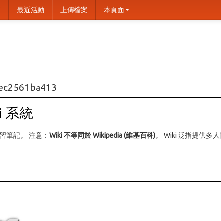
面
最近活動
上傳檔案
本頁面
ec2561ba413
i 系統
學習筆記。 注意：
Wiki 不等同於 Wikipedia (維基百科)
。 Wiki 泛指提供