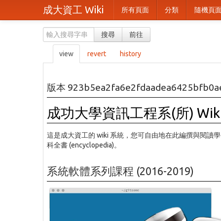
成大資工 Wiki
所有頁面
分類
隨機頁
搜尋
前往
view
revert
history
版本 923b5ea2fa6e2fdaadea6425bfb0a
成功大學資訊工程系(所) Wik
這是成大資工的 wiki 系統，您可自由地在此編撰與閱讀
科全書 (encyclopedia)。
系統軟體系列課程 (2016-2019)