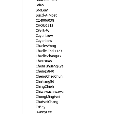
Booker-Chen
Brian
BroLeaf
Build-A-Moat
C24006038
CHOU0513
CW-B-W
CayonLiow
Cayonliow
CharlesYong
Charlie-Tsai1123
CharlieZhangXY
CheHsuan
ChenFuhuangKye
Cheng5840
ChengChaoChun
Chialiang86
ChingChieh
Chiwawachiwawa
ChongMingWei
ChuWeiChang
CrBoy
D4nnyLee