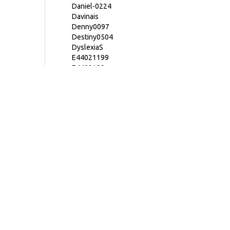
Daniel-0224
Davinais
Denny0097
Destiny0504
DyslexiaS
E44021199
E4402199
Eason0729
Eddielin0926
EdwardCKC
Eric-liau
EricccTaiwan
F74012308
F74031166
Fzzzz
GaberPlaysGame
Gagura1236
GaliTW
GreenYo0413
HLH
HScallop
HTYISABUG