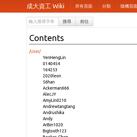
成大資工 Wiki
所有頁面
分類
隨機頁
搜尋
前往
Contents
/
User/
YenHengLin
0140454
164253
2020leon
56han
Ackerman666
AlecJY
AmyLin0210
Andrewtangtang
Andrushika
Andy
ArBin1020
Bigtooth123